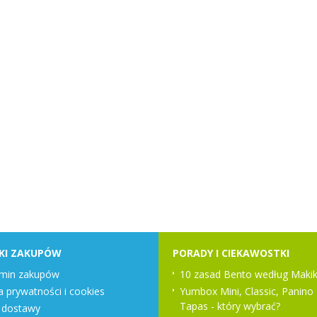
KI ZAKUPÓW
PORADY I CIEKAWOSTKI
min zakupów
10 zasad Bento według Makik
a prywatności i cookies
Yumbox Mini, Classic, Panino 
Tapas - który wybrać?
 dostawy