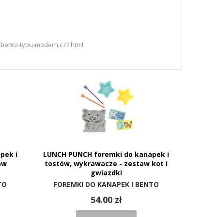
-bento-typu-modern,c77.html
pek i
LUNCH PUNCH foremki do kanapek i
aw
tostów, wykrawacze - zestaw kot i
gwiazdki
TO
FOREMKI DO KANAPEK I BENTO
54.00 zł