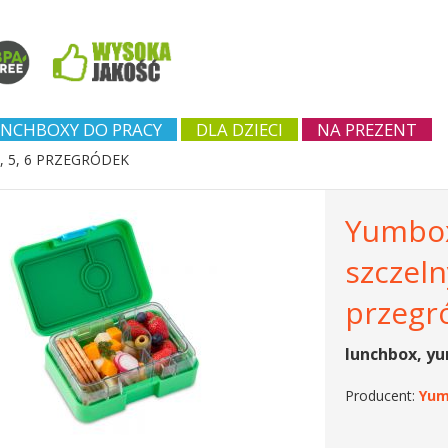
NCHBOXY DO PRACY
DLA DZIECI
NA PREZENT
, 5, 6 PRZEGRÓDEK
Yumbox
szczel
przegr
lunchbox, y
Producent:
Yum