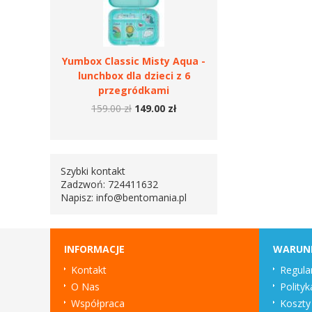
Yumbox Classic Misty Aqua -
lunchbox dla dzieci z 6
przegródkami
159.00 zł
149.00 zł
Szybki kontakt
Zadzwoń: 724411632
Napisz:
info@bentomania.pl
INFORMACJE
WARUN
Kontakt
Regula
O Nas
Polityk
Współpraca
Koszty