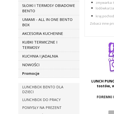
zmywarka: 
SŁOIKI I TERMOSY OBIADOWE
lodówka/za
BENTO
kraj pocho
UMAMI - ALL IN ONE BENTO
Zobacz inne pr
BOX
AKCESORIA KUCHENNE
KUBKI TERMICZNE I
TERMOSY
KUCHNIA I JADALNIA
NOWOŚCI
Promocje
LUNCH PUNC
tostów, 
LUNCHBOX BENTO DLA
DZIECI
FOREMKI 
LUNCHBOX DO PRACY
POMYSŁY NA PREZENT