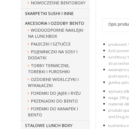
NOWOCZESNE BENTOBOXY
SKARPETKI SUSHI I INNE
AKCESORIA I OZDOBY BENTO
Opis produ
WODOODPORNE NAKLEJKI
NA LUNCHBOX
PAŁECZKI I SZTUĆCE
producent:
ilość pozio
POJEMNICZKI NA SOSY I
lunchboxy Y
DODATKI
do przecho
TORBY TERMICZNE,
wewnętrzna 
TOREBKI I FUROSHIKI
(pokrojone 
OZDOBNE WIDELCZYKI I
gumka spina
WYKAŁACZKI
wymiary [d
FOREMKI DO JAJEK I RYŻU
waga: 290 g
PRZEKŁADKI DO BENTO
materiał: AB
FOREMKI DO KANAPEK I
produkt spe
BENTO
and Drug Ad
STALOWE LUNCH BOXY
kuchenka m