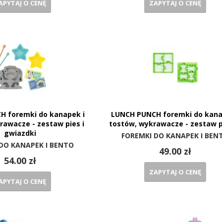
APYTAJ O CENĘ
ZAPYTAJ O CENĘ
H foremki do kanapek i
LUNCH PUNCH foremki do kana
rawacze - zestaw pies i
tostów, wykrawacze - zestaw 
gwiazdki
FOREMKI DO KANAPEK I BEN
DO KANAPEK I BENTO
49.00 zł
54.00 zł
ZAPYTAJ O CENĘ
APYTAJ O CENĘ