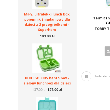
Mały, ultralekki lunch box,
Termiczn
pojemnik śniadaniowy dla
YU
dzieci z 2 przegródkami -
TORBY T
Superhero
109.00 zł
Z
Dodaj do 
BENTGO KIDS bento box -
zielony lunchbox dla dzieci
137.00 zł
127.00 zł