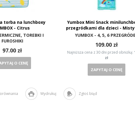
a torba na lunchboxy
Yumbox Mini Snack minilunchbo
MBOX - Citrus
przegródkami dla dzieci - Mist
ERMICZNE, TOREBKI I
YUMBOX - 4, 5, 6 PRZEGRÓD
FUROSHIKI
109.00 zł
97.00 zł
Najniższa cena z 30 dni przed obniżką:
zł
APYTAJ O CENĘ
ZAPYTAJ O CENĘ
porównania
Wydrukuj
Zgłoś błąd