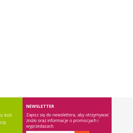
NEWSLETTER
Zapisz się do newslettera, aby otrzymywać
o Itoh
zniżki oraz informacje o promocjach i
czy
wyprzedażach.