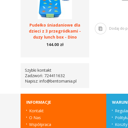
Pudełko śniadaniowe dla
Dodaj do 
dzieci z 3 przegródkami -
duzy lunch box - Dino
144.00 zł
Szybki kontakt
Zadzwoń: 724411632
Napisz:
info@bentomania.pl
INFORMACJE
WARUN
Kontakt
Regula
O Nas
Polityk
Współpraca
Koszty