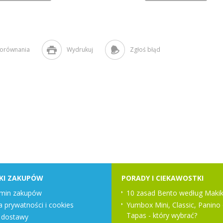
porównania
Wydrukuj
Zgłoś błąd
KI ZAKUPÓW
PORADY I CIEKAWOSTKI
min zakupów
10 zasad Bento według Makik
a prywatności i cookies
Yumbox Mini, Classic, Panino 
Tapas - który wybrać?
 dostawy