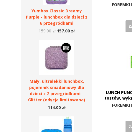
FOREMKI 
Yumbox Classic Dreamy
Purple - lunchbox dla dzieci z
6 przegródkami
Z
159.00 zł
157.00 zł
Mały, ultralekki lunchbox,
pojemnik śniadaniowy dla
LUNCH PUNC
dzieci z 2 przegródkami -
tostów, wyk
Glitter (edycja limitowana)
FOREMKI 
114.00 zł
Z