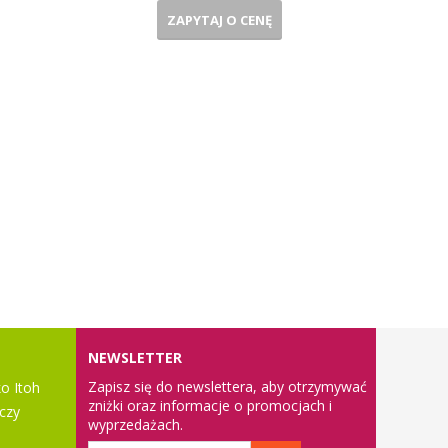
ZAPYTAJ O CENĘ
NEWSLETTER
Zapisz się do newslettera, aby otrzymywać
o Itoh
zniżki oraz informacje o promocjach i
czy
wyprzedażach.