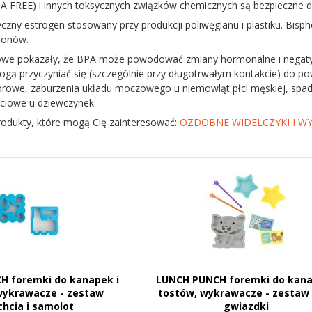
A FREE) i innych toksycznych związków chemicznych są bezpieczne dl
czny estrogen stosowany przy produkcji poliwęglanu i plastiku. Bis
monów.
we pokazały, że BPA może powodować zmiany hormonalne i negatyw
ogą przyczyniać się (szczególnie przy długotrwałym kontakcie) do 
owe, zaburzenia układu moczowego u niemowląt płci męskiej, spade
łciowe u dziewczynek.
rodukty, które mogą Cię zainteresować:
OZDOBNE WIDELCZYKI I WY
H foremki do kanapek i
LUNCH PUNCH foremki do kana
wykrawacze - zestaw
tostów, wykrawacze - zestaw 
chcia i samolot
gwiazdki