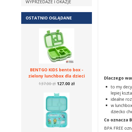
WYPRZEDAŻE I OKAZJE
OSTATNIO OGLĄDANE
BENTGO KIDS bento box -
zielony lunchbox dla dzieci
Dlaczego war
137.00 zł
127.00 zł
to my decy
lepiej ksz
idealne ro
w lunchbox
dziecko ch
Co oznacza B
BPA FREE ozna