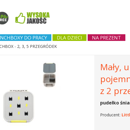
NCHBOXY DO PRACY
DLA DZIECI
NA PREZENT
CHBOX - 2, 3, 5 PRZEGRÓDEK
Mały, u
pojemni
z 2 pr
pudełko śnia
Producent:
Lit