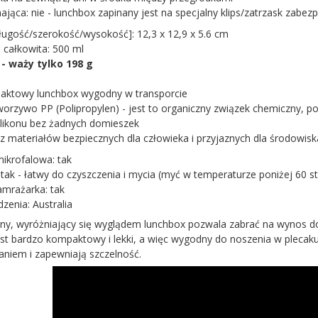
ająca: nie - lunchbox zapinany jest na specjalny klips/zatrzask zabez
ługość/szerokość/wysokość]: 12,3 x 12,9 x 5.6 cm
całkowita: 500 ml
 - waży tylko 198 g
paktowy lunchbox wygodny w transporcie
worzywo PP (Polipropylen) - jest to organiczny związek chemiczny, po
ilikonu bez żadnych domieszek
z materiałów bezpiecznych dla człowieka i przyjaznych dla środowiska
ikrofalowa: tak
tak - łatwy do czyszczenia i mycia (myć w temperaturze poniżej 60 st
mrażarka: tak
zenia: Australia
, wyróżniający się wyglądem lunchbox pozwala zabrać na wynos do 3 
st bardzo kompaktowy i lekki, a więc wygodny do noszenia w plecaku. 
aniem i zapewniają szczelność.