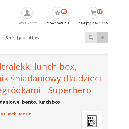
98
18
Twoje konto
Przechowalnia
Zakupy: 2397.00 zł
ltralekki lunch box,
k śniadaniowy dla dzieci
zegródkami - Superhero
daniowe, bento, lunch box
tle Lunch Box Co