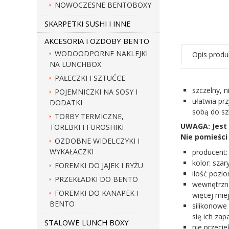
NOWOCZESNE BENTOBOXY
SKARPETKI SUSHI I INNE
AKCESORIA I OZDOBY BENTO
WODOODPORNE NAKLEJKI
Opis produ
NA LUNCHBOX
PAŁECZKI I SZTUĆCE
szczelny, 
POJEMNICZKI NA SOSY I
ułatwia pr
DODATKI
sobą do sz
TORBY TERMICZNE,
UWAGA: Jest 
TOREBKI I FUROSHIKI
Nie pomieści 
OZDOBNE WIDELCZYKI I
WYKAŁACZKI
producent:
kolor: sza
FOREMKI DO JAJEK I RYŻU
ilość pozi
PRZEKŁADKI DO BENTO
wewnętrzne
FOREMKI DO KANAPEK I
więcej mie
BENTO
silikonowe
się ich zap
STALOWE LUNCH BOXY
nie przeci