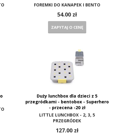
TO
FOREMKI DO KANAPEK I BENTO
54.00 zł
ZAPYTAJ O CENĘ
to
Duży lunchbox dla dzieci z 5
przegródkami - bentobox - Superhero
- przecena -20 zł
TO
LITTLE LUNCHBOX - 2, 3, 5
PRZEGRÓDEK
127.00 zł