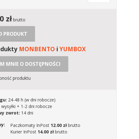
00
zł
brutto
 O PRODUKT
odukty
MONBENTO
i
YUMBOX
M MNIE O DOSTĘPNOŚCI
ępność produktu
gu:
24-48 h
(w dni robocze)
 wysyłki + 1-2 dni robocze
y zwrot:
14 dni
wy:
Paczkomaty InPost
12.00 zł
brutto
Kurier InPost
14.00 zł
brutto