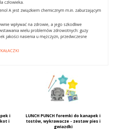
a człowieka.
phenol A jest związkiem chemicznym m.in. zaburzającym
nie wpływać na zdrowie, a jego szkodliwe
powstawania wielu problemów zdrowotnych: guzy
k jakości nasienia u mężczyzn, przedwczesne
KAŁACZKI
pek i
LUNCH PUNCH foremki do kanapek i
kot i
tostów, wykrawacze - zestaw pies i
gwiazdki