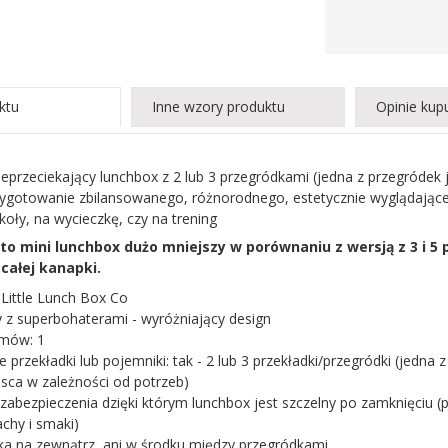
ktu
Inne wzory produktu
Opinie kup
nieprzeciekający lunchbox z 2 lub 3 przegródkami (jedna z przegróde
zygotowanie zbilansowanego, różnorodnego, estetycznie wyglądająceg
koły, na wycieczkę, czy na trening
to mini lunchbox dużo mniejszy w porównaniu z wersją z 3 i 5
całej kanapki.
 Little Lunch Box Co
ry z superbohaterami - wyróżniający design
omów: 1
 przekładki lub pojemniki: tak - 2 lub 3 przekładki/przegródki (jedn
jsca w zależności od potrzeb)
 zabezpieczenia dzięki którym lunchbox jest szczelny po zamknięciu (
achy i smaki)
eka na zewnątrz, ani w środku między przegródkami