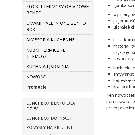
gumka spin
SŁOIKI I TERMOSY OBIADOWE
BENTO
wymiary [d
pojemność 
UMAMI - ALL IN ONE BENTO
ultralekki
BOX
AKCESORIA KUCHENNE
lekki, kom
materiał: t
KUBKI TERMICZNE I
czystego s
TERMOSY
stworzony 
KUCHNIA I JADALNIA
kuchenka m
zmywarka: 
NOWOŚCI
lodówka/za
kraj pochod
Promocje
Ten nowoczesny
pomieszało. Je
LUNCHBOX BENTO DLA
przed przeciek
DZIECI
LUNCHBOX DO PRACY
POMYSŁY NA PREZENT