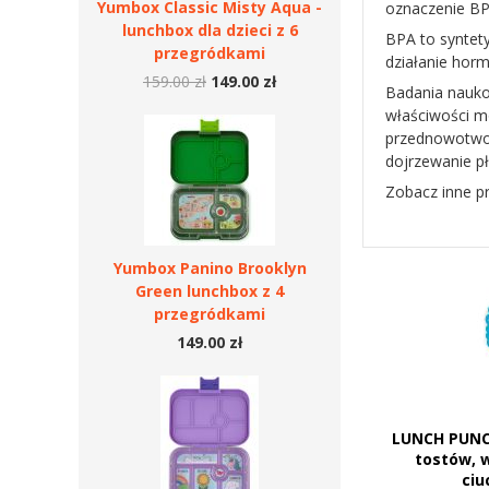
Yumbox Classic Misty Aqua -
oznaczenie BP
lunchbox dla dzieci z 6
BPA to syntety
przegródkami
działanie hor
159.00 zł
149.00 zł
Badania nauko
właściwości m
przednowotwor
dojrzewanie p
Zobacz inne p
Yumbox Panino Brooklyn
Green lunchbox z 4
przegródkami
149.00 zł
LUNCH PUNC
tostów, 
ciu