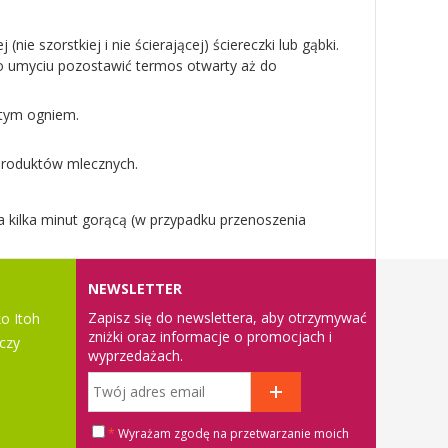
e szorstkiej i nie ścierającej) ściereczki lub gąbki.
Po umyciu pozostawić termos otwarty aż do
rtym ogniem.
 produktów mlecznych.
a kilka minut gorącą (w przypadku przenoszenia
NEWSLETTER
Zapisz się do newslettera, aby otrzymywać
o Itoh
zniżki oraz informacje o promocjach i
czy
wyprzedażach.
*
Wyrażam zgodę na przetwarzanie moich