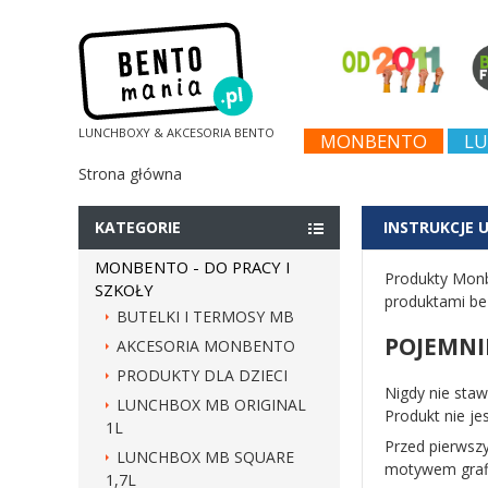
LUNCHBOXY & AKCESORIA BENTO
MONBENTO
LU
Strona główna
KATEGORIE
INSTRUKCJE
MONBENTO - DO PRACY I
Produkty Monb
SZKOŁY
produktami be
BUTELKI I TERMOSY MB
POJEMNI
AKCESORIA MONBENTO
PRODUKTY DLA DZIECI
Nigdy nie staw
LUNCHBOX MB ORIGINAL
Produkt nie je
1L
Przed pierwsz
LUNCHBOX MB SQUARE
motywem graf
1,7L