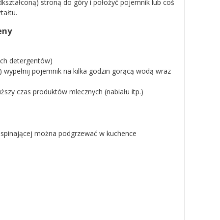
dkształconą) stroną do góry i położyć pojemnik lub coś
tałtu.
eny
ych detergentów)
) wypełnij pojemnik na kilka godzin gorącą wodą wraz
ższy czas produktów mlecznych (nabiału itp.)
ki spinającej można podgrzewać w kuchence