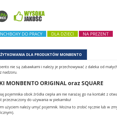
NCHBOXY DO PRACY
DLA DZIECI
NA PREZENT
 UŻYTKOWANIA DLA PRODUKTÓW MONBENTO
ento nie są zabawkami i należy je przechowywać z daleka od małych 
z nadzoru.
KI MONBENTO ORIGINAL oraz SQUARE
iaj pojemnika obok źródła ciepła ani nie narażaj go na kontakt z ot
st przeznaczony do używania w piekarniku!
ym użyciem należy umyć pojemnik. Można to zrobić ręcznie lub w zmy
icznym).