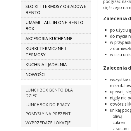
podgrzać nakła
SŁOIKI I TERMOSY OBIADOWE
cięższego na n
BENTO
Zalecenia 
UMAMI - ALL IN ONE BENTO
BOX
po użyciu 
do mycia r
AKCESORIA KUCHENNE
w przypadk
KUBKI TERMICZNE I
z domieszk
TERMOSY
w celu uni
KUCHNIA I JADALNIA
Zalecenia 
NOWOŚCI
wszystkie 
mikrofalo
LUNCHBOX BENTO DLA
upewnij się
DZIECI
nigdy nie 
otwórz sil
LUNCHBOX DO PRACY
unikaj pod
POMYSŁY NA PREZENT
- oliwą
- cukrem
WYPRZEDAŻE I OKAZJE
- z sosami