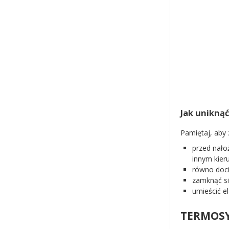
Jak unikną
Pamiętaj, aby
przed nało
innym kieru
równo doci
zamknąć si
umieścić e
TERMOSY