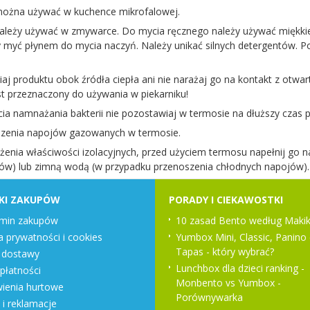
można używać w kuchence mikrofalowej.
ależy używać w zmywarce. Do mycia ręcznego należy używać miękkiej (ni
y myć płynem do mycia naczyń. Należy unikać silnych detergentów. 
iaj produktu obok źródła ciepła ani nie narażaj go na kontakt z otwa
st przeznaczony do używania w piekarniku!
cia namnażania bakterii nie pozostawiaj w termosie na dłuższy czas
szenia napojów gazowanych w termosie.
żenia właściwości izolacyjnych, przed użyciem termosu napełnij go n
jów) lub zimną wodą (w przypadku przenoszenia chłodnych napojów).
KI ZAKUPÓW
PORADY I CIEKAWOSTKI
min zakupów
10 zasad Bento według Makik
a prywatności i cookies
Yumbox Mini, Classic, Panino 
Tapas - który wybrać?
 dostawy
Lunchbox dla dzieci ranking -
płatności
Monbento vs Yumbox -
enia hurtowe
Porównywarka
 i reklamacje