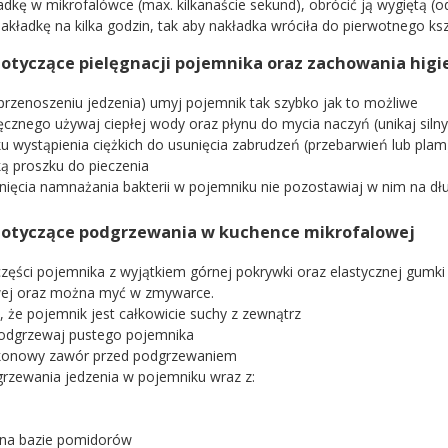
dkę w mikrofalówce (max. kilkanaście sekund), obrócić ją wygiętą (o
akładkę na kilka godzin, tak aby nakładka wróciła do pierwotnego ksz
dotyczące pielęgnacji pojemnika oraz zachowania higi
(przenoszeniu jedzenia) umyj pojemnik tak szybko jak to możliwe
ęcznego używaj ciepłej wody oraz płynu do mycia naczyń (unikaj siln
u wystąpienia ciężkich do usunięcia zabrudzeń (przebarwień lub plam
ą proszku do pieczenia
knięcia namnażania bakterii w pojemniku nie pozostawiaj w nim na dłu
dotyczące podgrzewania w kuchence mikrofalowej
części pojemnika z wyjątkiem górnej pokrywki oraz elastycznej gum
wej oraz można myć w zmywarce.
, że pojemnik jest całkowicie suchy z zewnątrz
podgrzewaj pustego pojemnika
ikonowy zawór przed podgrzewaniem
grzewania jedzenia w pojemniku wraz z:
 na bazie pomidorów