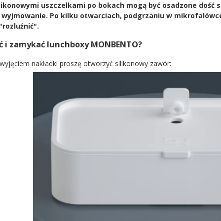
ilikonowymi uszczelkami po bokach mogą być osadzone dość s
h wyjmowanie. Po kilku otwarciach, podgrzaniu w mikrofalówc
rozluźnić".
ać i zamykać lunchboxy MONBENTO?
wyjęciem nakładki proszę otworzyć silikonowy zawór: