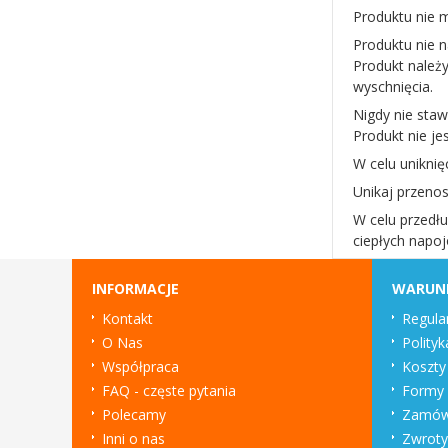
Produktu nie 
Produktu nie n
Produkt należ
wyschnięcia.
Nigdy nie staw
Produkt nie je
W celu uniknię
Unikaj przeno
W celu przedłu
ciepłych napo
INFORMACJE
WARUN
Kontakt
Regula
O Nas
Polityk
Współpraca
Koszty
FAQ - częste pytania
Formy 
Polecamy
Zamówi
Inni o nas
Zwroty