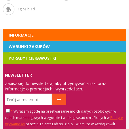
Zgłoś błąd
INFORMACJE
WARUNKI ZAKUPÓW
PORADY I CIEKAWOSTKI
NEWSLETTER
Zapisz się do newslettera, aby otrzymywać zniżki oraz
informacje o promocjach i wyprzedażach.
*
Wyrażam zgodę na przetwarzanie moich danych osobowych w
celach marketingowych w zgodzie i według zasad określonych w
Polityce
prywatności
przez: 5 Talents Lab sp. z o.o.
. Wiem, że w każdej chwili