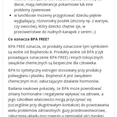
diecie, mają nietolerancje pokarmowe lub inne
problemy żywieniowe
w lunchboxie możemy przygotować dziecku pięknie
wyglądający, różnorodny posiłek (złożony np. z warzyw,
czy owoców), który dziecko chętnie zje, w
przeciwieństwie do nudnych kanapek z serem ;-)
Co oznacza BPA FREE?
BPA FREE oznacza, że produkty oznaczone tym symbolem
są wolne od Bisphenolu A. Produkty wolne od BPA (czyli
posiadające oznaczenie BPA FREE) i innych toksycznych
związków chemicznych są bezpieczne dla człowieka.
BPA to syntetyczny estrogen stosowany przy produkcji
poliwęglanu i plastiku. Bisphenol A jest związkiem
chemicznym m.in. zaburzającym działanie hormonów.
Badania naukowe pokazały, że BPA może powodować
zmiany hormonalne i negatywnie wpływać na zdrowie, a
jego szkodliwe właściwości mogą przyczyniać się
(szczególnie przy długotrwałym kontakcie) do powstawania
wielu problemów zdrowotnych: guzy przednowotworowe,
zaburzenia układu moczowego u niemowląt płci męskiej,