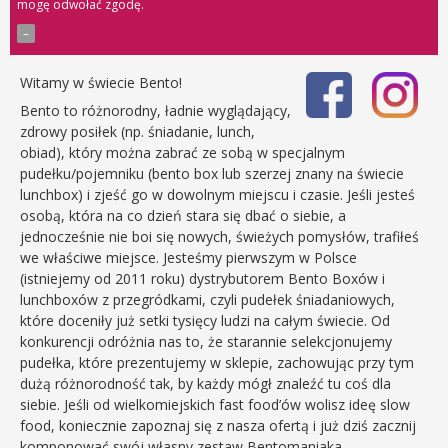
mogę odwołać zgodę.
Witamy w świecie Bento!
Bento to różnorodny, ładnie wyglądający,
zdrowy posiłek (np. śniadanie, lunch,
obiad), który można zabrać ze sobą w specjalnym
pudełku/pojemniku (bento box lub szerzej znany na świecie
lunchbox) i zjeść go w dowolnym miejscu i czasie. Jeśli jesteś
osobą, która na co dzień stara się dbać o siebie, a
jednocześnie nie boi się nowych, świeżych pomysłów, trafiłeś
we właściwe miejsce. Jesteśmy pierwszym w Polsce
(istniejemy od 2011 roku) dystrybutorem Bento Boxów i
lunchboxów z przegródkami, czyli pudełek śniadaniowych,
które doceniły już setki tysięcy ludzi na całym świecie. Od
konkurencji odróżnia nas to, że starannie selekcjonujemy
pudełka, które prezentujemy w sklepie, zachowując przy tym
dużą różnorodność tak, by każdy mógł znaleźć tu coś dla
siebie. Jeśli od wielkomiejskich fast food’ów wolisz ideę slow
food, koniecznie zapoznaj się z nasza ofertą i już dziś zacznij
komponować swój własny zestaw Bentomaniaka.