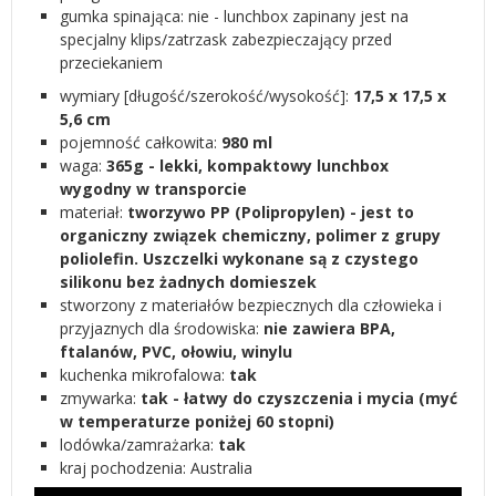
gumka spinająca: nie - lunchbox zapinany jest na
specjalny klips/zatrzask zabezpieczający przed
przeciekaniem
wymiary [długość/szerokość/wysokość]:
17,5 x 17,5 x
5,6 cm
pojemność całkowita:
980 ml
waga:
365g - lekki, kompaktowy lunchbox
wygodny w transporcie
materiał:
tworzywo PP (Polipropylen) - jest to
organiczny związek chemiczny, polimer z grupy
poliolefin. Uszczelki wykonane są z czystego
silikonu bez żadnych domieszek
stworzony z materiałów bezpiecznych dla człowieka i
przyjaznych dla środowiska:
nie zawiera BPA,
ftalanów, PVC, ołowiu, winylu
kuchenka mikrofalowa:
tak
zmywarka:
tak - łatwy do czyszczenia i mycia (myć
w temperaturze poniżej 60 stopni)
lodówka/zamrażarka:
tak
kraj pochodzenia: Australia