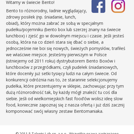
Witamy w świecie Bento!
Bento to różnorodny, ładnie wyglądający,
zdrowy posiłek (np. śniadanie, lunch,
obiad), który można zabrać ze sobą w specjalnym
pudełku/pojemniku (bento box lub szerzej znany na świecie
lunchbox) i zjeść go w dowolnym miejscu i czasie. Jeśli jesteś
osobą, która na co dzień stara się dbać o siebie, a
jednocześnie nie boi się nowych, świeżych pomysłów, trafiłeś
we właściwe miejsce. Jesteśmy pierwszym w Polsce
(istniejemy od 2011 roku) dystrybutorem Bento Boxów i
lunchboxów z przegródkami, czyli pudełek śniadaniowych,
które doceniły już setki tysięcy ludzi na całym świecie. Od
konkurencji odróżnia nas to, że starannie selekcjonujemy
pudełka, które prezentujemy w sklepie, zachowując przy tym
dużą różnorodność tak, by każdy mógł znaleźć tu coś dla
siebie. Jeśli od wielkomiejskich fast food’ów wolisz ideę slow
food, koniecznie zapoznaj się z nasza ofertą i już dziś zacznij
komponować swój własny zestaw Bentomaniaka.
© 2011 5 Talents Lab sp. z o.o.. Wszystkie prawa zastrzeżone