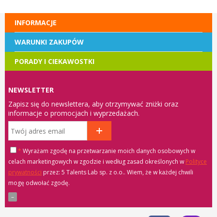
INFORMACJE
WARUNKI ZAKUPÓW
PORADY I CIEKAWOSTKI
NEWSLETTER
Zapisz się do newslettera, aby otrzymywać zniżki oraz
informacje o promocjach i wyprzedażach.
*
Wyrażam zgodę na przetwarzanie moich danych osobowych w
celach marketingowych w zgodzie i według zasad określonych w
Polityce
prywatności
przez: 5 Talents Lab sp. z o.o.
. Wiem, że w każdej chwili
mogę odwołać zgodę.