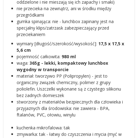
oddzielone i nie mieszają się ich zapachy i smaki)
nie przecieka na zewnątrz, ani w środku między
przegródkami
gumka spinająca: nie - lunchbox zapinany jest na
specjalny klips/zatrzask zabezpieczający przed
przeciekaniem
wymiary [długość/szerokość/wysokość]:
17,5 x 17,5 x
5,6 cm
pojemność całkowita:
980 ml
waga:
365g - lekki, kompaktowy lunchbox
wygodny w transporcie
materiał: tworzywo PP (Polipropylen) - jest to
organiczny związek chemiczny, polimer z grupy
poliolefin. Uszczelki wykonane są z czystego silikonu
bez żadnych domieszek
stworzony z materiałów bezpiecznych dla człowieka i
przyjaznych dla środowiska: nie zawiera - BPA,
ftalanów, PVC, ołowiu, winylu
kuchenka mikrofalowa: tak
zmywarka: tak - łatwy do czyszczenia i mycia (myć w