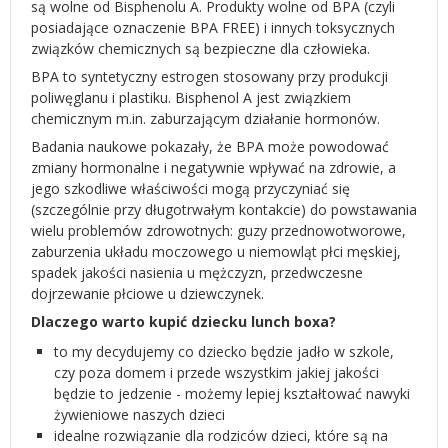
są wolne od Bisphenolu A. Produkty wolne od BPA (czyli
posiadające oznaczenie BPA FREE) i innych toksycznych
związków chemicznych są bezpieczne dla człowieka.
BPA to syntetyczny estrogen stosowany przy produkcji
poliwęglanu i plastiku. Bisphenol A jest związkiem
chemicznym m.in. zaburzającym działanie hormonów.
Badania naukowe pokazały, że BPA może powodować
zmiany hormonalne i negatywnie wpływać na zdrowie, a
jego szkodliwe właściwości mogą przyczyniać się
(szczególnie przy długotrwałym kontakcie) do powstawania
wielu problemów zdrowotnych: guzy przednowotworowe,
zaburzenia układu moczowego u niemowląt płci męskiej,
spadek jakości nasienia u mężczyzn, przedwczesne
dojrzewanie płciowe u dziewczynek.
Dlaczego warto kupić dziecku lunch boxa?
to my decydujemy co dziecko będzie jadło w szkole,
czy poza domem i przede wszystkim jakiej jakości
będzie to jedzenie - możemy lepiej kształtować nawyki
żywieniowe naszych dzieci
idealne rozwiązanie dla rodziców dzieci, które są na