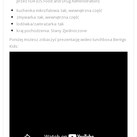
przez FDA (US Food and Drug Administration)
kuchenka mikrofalowa: tak, wewnętrzna część
zmywarka: tak, wewnętrzna część
lodówka/zamrażarka: tak
kraj pochodzenia:
Stany Zjednoczone
Poniżej możesz zobaczyć prezentację wideo lunchboxa Bentgo
Kids: