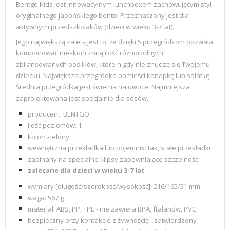
Bentgo Kids jest innowacyjnym lunchboxem zachowującym styl
oryginalnego japońskiego bento. Przeznaczony jest dla
aktywnych przedszkolaków (dzieci w wieku 3-7 lat).
Jego największą zaletą jest to, że dzięki 5 przegródkom pozwala
komponować nieskończoną ilość różnorodnych,
zbilansowanych posiłków, które nigdy nie znudzą się Twojemu
dziecku. Największa przegródka pomieści kanapkę lub sałatkę.
Średnia przegródka jest świetna na owoce. Najmniejsza
zaprojektowana jest specjalnie dla sosów.
producent: BENTGO
ilość poziomów:
1
kolor: zielony
wewnętrzna przekładka lub pojemnik: tak, stałe przekładki
zapinany na specjalne klipsy zapewniające szczelność
zalecane dla dzieci w wieku 3-7 lat
wymiary [długość/szerokość/wysokość]: 216/165/51 mm
waga: 567 g
materiał: ABS, PP, TPE - nie zawiera BPA, ftalanów, PVC
bezpieczny przy kontakcie z żywnością - zatwierdzony