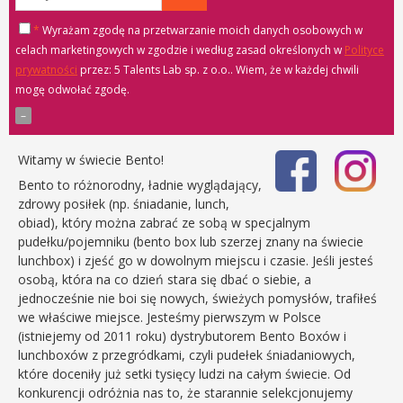
*
Wyrażam zgodę na przetwarzanie moich danych osobowych w
celach marketingowych w zgodzie i według zasad określonych w
Polityce
prywatności
przez: 5 Talents Lab sp. z o.o.
. Wiem, że w każdej chwili
mogę odwołać zgodę.
Witamy w świecie Bento!
Bento to różnorodny, ładnie wyglądający,
zdrowy posiłek (np. śniadanie, lunch,
obiad), który można zabrać ze sobą w specjalnym
pudełku/pojemniku (bento box lub szerzej znany na świecie
lunchbox) i zjeść go w dowolnym miejscu i czasie. Jeśli jesteś
osobą, która na co dzień stara się dbać o siebie, a
jednocześnie nie boi się nowych, świeżych pomysłów, trafiłeś
we właściwe miejsce. Jesteśmy pierwszym w Polsce
(istniejemy od 2011 roku) dystrybutorem Bento Boxów i
lunchboxów z przegródkami, czyli pudełek śniadaniowych,
które doceniły już setki tysięcy ludzi na całym świecie. Od
konkurencji odróżnia nas to, że starannie selekcjonujemy