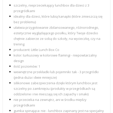
szczelny, nieprzeciekający lunchbox dla dzieci z 3
przegródkami
idealny dla dzieci, które lubią kanapki (które zmieszczą się
bez problemu)
ułatwia przygotowanie zbilansowanego, różnorodnego,
estetycznie wyglądającego posiłku, który Twoje dziecko
chętnie zabierze ze sobą do szkoły, na wycieczkę, czy na
trening
producent: Little Lunch Box Co
kolor: turkusowy w kolorowe flamingi - niepowtarzalny
design
ilość poziomów:
1
wewnętrzne przekładki lub pojemniki: tak - 3 przegródki
(jedna duża i dwie mniejsze)
silikonowe zabezpieczenia dzięki którym lunchbox jest
szczelny po zamknięciu (produkty w przegródkach są
oddzielone i nie mieszają się ich zapachy i smaki)
nie przecieka na zewnątrz, ani w środku między
przegródkami
gumka spinająca: nie - lunchbox zapinany jest na specjalny