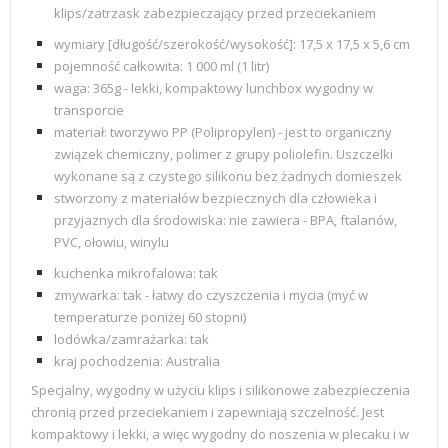
klips/zatrzask zabezpieczający przed przeciekaniem
wymiary [długość/szerokość/wysokość]: 17,5 x 17,5 x 5,6 cm
pojemność całkowita: 1 000
ml (1 litr)
waga: 365g - lekki, kompaktowy lunchbox wygodny w
transporcie
materiał: tworzywo PP (Polipropylen) - jest to organiczny
związek chemiczny, polimer z grupy poliolefin. Uszczelki
wykonane są z czystego silikonu bez żadnych domieszek
stworzony z materiałów bezpiecznych dla człowieka i
przyjaznych dla środowiska: nie zawiera - BPA, ftalanów,
PVC, ołowiu, winylu
kuchenka mikrofalowa: tak
zmywarka: tak - łatwy do czyszczenia i mycia (myć w
temperaturze poniżej 60 stopni)
lodówka/zamrażarka: tak
kraj pochodzenia:
Australia
Specjalny, wygodny w użyciu klips i silikonowe zabezpieczenia
chronią przed przeciekaniem i zapewniają szczelność. Jest
kompaktowy i lekki, a więc wygodny do noszenia w plecaku i w