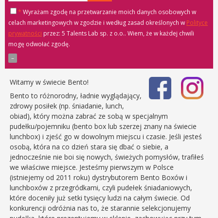
*
Wyrażam zgodę na przetwarzanie moich danych osobowych w
celach marketingowych w zgodzie i według zasad określonych w
Polityce
prywatności
przez: 5 Talents Lab sp. z o.o.
. Wiem, że w każdej chwili
mogę odwołać zgodę.
Witamy w świecie Bento!
Bento to różnorodny, ładnie wyglądający,
zdrowy posiłek (np. śniadanie, lunch,
obiad), który można zabrać ze sobą w specjalnym
pudełku/pojemniku (bento box lub szerzej znany na świecie
lunchbox) i zjeść go w dowolnym miejscu i czasie. Jeśli jesteś
osobą, która na co dzień stara się dbać o siebie, a
jednocześnie nie boi się nowych, świeżych pomysłów, trafiłeś
we właściwe miejsce. Jesteśmy pierwszym w Polsce
(istniejemy od 2011 roku) dystrybutorem Bento Boxów i
lunchboxów z przegródkami, czyli pudełek śniadaniowych,
które doceniły już setki tysięcy ludzi na całym świecie. Od
konkurencji odróżnia nas to, że starannie selekcjonujemy