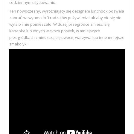
codziennym użytkowaniu.
Ten nowoczesny, wyróżniający się designem lunchbox pozwala
zabrać na wynos do 3 rodzajów pożywienia tak aby nic się nie
wylało i nie pomieszało. W dużej przegródce zmieści się
kanapka lub innych większy posiłek, w mniejszych
przegródkach zmieszczą się owoce, warzywa lub inne mniejsze
smakołyki.