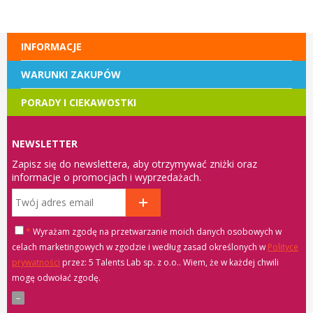
INFORMACJE
WARUNKI ZAKUPÓW
PORADY I CIEKAWOSTKI
NEWSLETTER
Zapisz się do newslettera, aby otrzymywać zniżki oraz
informacje o promocjach i wyprzedażach.
*
Wyrażam zgodę na przetwarzanie moich danych osobowych w
celach marketingowych w zgodzie i według zasad określonych w
Polityce
prywatności
przez: 5 Talents Lab sp. z o.o.
. Wiem, że w każdej chwili
mogę odwołać zgodę.