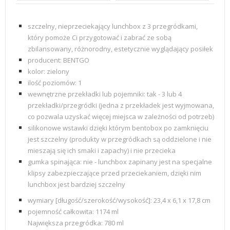
szczelny, nieprzeciekający lunchbox z 3 przegródkami,
który pomoże Ci przygotować i zabrać ze sobą
zbilansowany, różnorodny, estetycznie wyglądający posiłek
producent: BENTGO
kolor: zielony
ilość poziomów:
1
wewnętrzne przekładki lub pojemniki: tak - 3 lub 4
przekładki/przegródki (jedna z przekładek jest wyjmowana,
co pozwala uzyskać więcej miejsca w zależności od potrzeb)
silikonowe wstawki dzięki którym bentobox po zamknięciu
jest szczelny (produkty w przegródkach są oddzielone i nie
mieszają się ich smaki i zapachy) i nie przecieka
gumka spinająca: nie - lunchbox zapinany jest na specjalne
klipsy zabezpieczające przed przeciekaniem, dzięki nim
lunchbox jest bardziej szczelny
wymiary [długość/szerokość/wysokość]: 23,4 x 6,1 x 17,8 cm
pojemność całkowita:
1174 ml
Największa przegródka: 780 ml