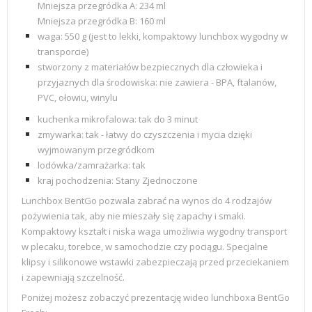
Mniejsza przegródka A: 234 ml
Mniejsza przegródka
B: 160 ml
waga: 550 g (jest to lekki, kompaktowy lunchbox wygodny w
transporcie)
stworzony z materiałów bezpiecznych dla człowieka i
przyjaznych dla środowiska: nie zawiera - BPA, ftalanów,
PVC, ołowiu, winylu
kuchenka mikrofalowa: tak do 3 minut
zmywarka: tak - łatwy do czyszczenia i mycia dzięki
wyjmowanym przegródkom
lodówka/zamrażarka: tak
kraj pochodzenia:
Stany Zjednoczone
Lunchbox BentGo pozwala zabrać na wynos do 4 rodzajów
pożywienia tak, aby nie mieszały się zapachy i smaki.
Kompaktowy kształt i niska waga umożliwia wygodny transport
w plecaku, torebce, w samochodzie czy pociągu. Specjalne
klipsy i
silikonowe wstawki zabezpieczają przed przeciekaniem
i zapewniają szczelność.
Poniżej możesz zobaczyć prezentację wideo lunchboxa BentGo