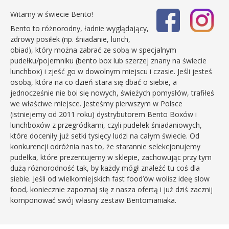
Witamy w świecie Bento!
Bento to różnorodny, ładnie wyglądający,
zdrowy posiłek (np. śniadanie, lunch,
obiad), który można zabrać ze sobą w specjalnym
pudełku/pojemniku (bento box lub szerzej znany na świecie
lunchbox) i zjeść go w dowolnym miejscu i czasie. Jeśli jesteś
osobą, która na co dzień stara się dbać o siebie, a
jednocześnie nie boi się nowych, świeżych pomysłów, trafiłeś
we właściwe miejsce. Jesteśmy pierwszym w Polsce
(istniejemy od 2011 roku) dystrybutorem Bento Boxów i
lunchboxów z przegródkami, czyli pudełek śniadaniowych,
które doceniły już setki tysięcy ludzi na całym świecie. Od
konkurencji odróżnia nas to, że starannie selekcjonujemy
pudełka, które prezentujemy w sklepie, zachowując przy tym
dużą różnorodność tak, by każdy mógł znaleźć tu coś dla
siebie. Jeśli od wielkomiejskich fast food’ów wolisz ideę slow
food, koniecznie zapoznaj się z nasza ofertą i już dziś zacznij
komponować swój własny zestaw Bentomaniaka.