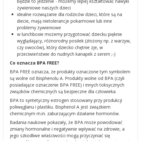
będzie to jedzenie - możemy lepiej kształtować nawyki
żywieniowe naszych dzieci
idealne rozwiązanie dla rodziców dzieci, które są na
diecie, mają nietolerancje pokarmowe lub inne
problemy żywieniowe
w lunchboxie możemy przygotować dziecku pięknie
wyglądający, różnorodny posiłek (złożony np. z warzyw,
czy owoców), który dziecko chętnie zje, w
przeciwieństwie do nudnych kanapek z serem ;-)
Co oznacza BPA FREE?
BPA FREE oznacza, że produkty oznaczone tym symbolem
są wolne od Bisphenolu A. Produkty wolne od BPA (czyli
posiadające oznaczenie BPA FREE) i innych toksycznych
związków chemicznych są bezpieczne dla człowieka.
BPA to syntetyczny estrogen stosowany przy produkcji
poliwęglanu i plastiku. Bisphenol A jest związkiem
chemicznym m.in. zaburzającym działanie hormonów.
Badania naukowe pokazały, że BPA może powodować
zmiany hormonalne i negatywnie wpływać na zdrowie, a
jego szkodliwe właściwości mogą przyczyniać się