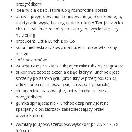
przegródkami
idealny dla dzieci, które lubią różnorodne posiłki
ułatwia przygotowanie zbilansowanego, różnorodnego,
estetycznie wyglądającego posiłku, który Twoje dziecko
chętnie zabierze ze sobą do szkoły, na wycieczkę, czy
na trening
producent: Little Lunch Box Co
kolor: niebieski z różowym arbuzem - niepowtarzalny
design
ilość poziomów: 1
wewnętrzne przekładki lub pojemniki: tak - 5 przegródek
silikonowe zabezpieczenia dzięki którym lunchbox jest
szczelny po zamknięciu (produkty w przegródkach są
oddzielone i nie mieszają się ich zapachy i smaki)
nie przecieka na zewnątrz, ani w środku między
przegródkami
gumka spinająca: nie - lunchbox zapinany jest na
specjalny klips/zatrzask zabezpieczający przed
przeciekaniem
wymiary [długość/szerokość/wysokość]: 17,5 x 17,5 x
5,6 cm