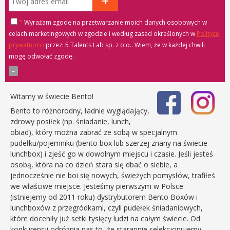
*
Wyrażam zgodę na przetwarzanie moich danych osobowych w
celach marketingowych w zgodzie i według zasad określonych w
Polityce
prywatności
przez: 5 Talents Lab sp. z o.o.
. Wiem, że w każdej chwili
mogę odwołać zgodę.
Witamy w świecie Bento!
Bento to różnorodny, ładnie wyglądający,
zdrowy posiłek (np. śniadanie, lunch,
obiad), który można zabrać ze sobą w specjalnym
pudełku/pojemniku (bento box lub szerzej znany na świecie
lunchbox) i zjeść go w dowolnym miejscu i czasie. Jeśli jesteś
osobą, która na co dzień stara się dbać o siebie, a
jednocześnie nie boi się nowych, świeżych pomysłów, trafiłeś
we właściwe miejsce. Jesteśmy pierwszym w Polsce
(istniejemy od 2011 roku) dystrybutorem Bento Boxów i
lunchboxów z przegródkami, czyli pudełek śniadaniowych,
które doceniły już setki tysięcy ludzi na całym świecie. Od
konkurencji odróżnia nas to, że starannie selekcjonujemy