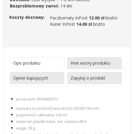
Bezproblemowy zwrot:
14 dni
Koszty dostawy:
Paczkomaty InPost
12.00 zł
brutto
Kurier InPost
14.00 zł
brutto
Opis produktu
Inne wzory produktu
Opinie kupujących
Zapytaj o produkt
producent: MONBENTO
wymiary [szerokość/wysokość]: 60/60/190 mm
pojemność całkowita: 500 ml
materiał: plastik-tritan, nie zawiera BPA
waga: 78 g