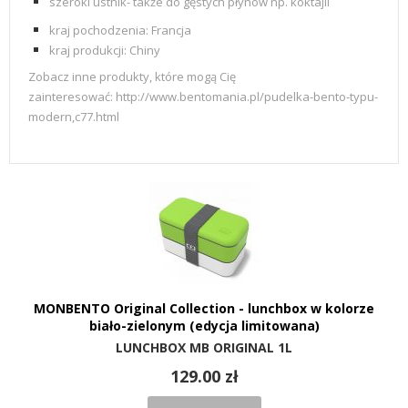
szeroki ustnik- także do gęstych płynów np. koktajli
kraj pochodzenia:
Francja
kraj produkcji: Chiny
Zobacz inne produkty, które mogą Cię
zainteresować:
http://www.bentomania.pl/pudelka-bento-typu-
modern,c77.html
MONBENTO Original Collection - lunchbox w kolorze
biało-zielonym (edycja limitowana)
LUNCHBOX MB ORIGINAL 1L
129.00 zł