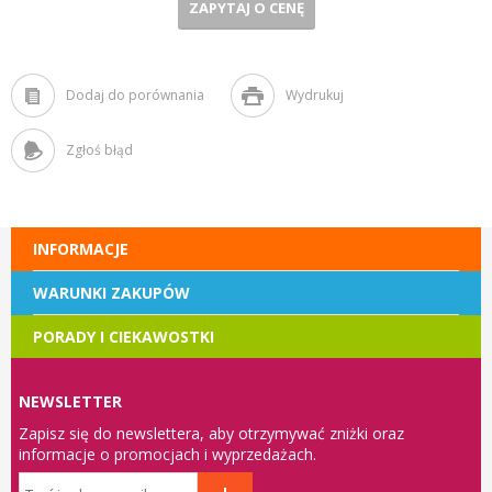
ZAPYTAJ O CENĘ
Dodaj do porównania
Wydrukuj
Zgłoś błąd
INFORMACJE
WARUNKI ZAKUPÓW
PORADY I CIEKAWOSTKI
NEWSLETTER
Zapisz się do newslettera, aby otrzymywać zniżki oraz
informacje o promocjach i wyprzedażach.