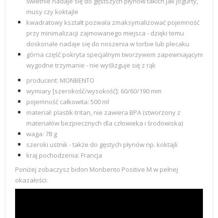
świetnie nadaje się do gęstszych płynów takich jak jogurty,
musy czy koktajle
kwadratowy kształt pozwala zmaksymalizować pojemność
przy minimalizacji zajmowanego miejsca - dzięki temu
doskonale nadaje się do noszenia w torbie lub plecaku
górna część pokryta specjalnym tworzywem zapewniającym
wygodne trzymanie - nie wyślizguje się z rąk
producent: MONBENTO
wymiary [szerokość/wysokość]: 60/60/190 mm
pojemność całkowita: 500 ml
materiał: plastik-tritan, nie zawiera BPA (stworzony z
materiałów bezpiecznych dla człowieka i środowiska)
waga: 78 g
szeroki ustnik - także do gęstych płynów np. koktajli
kraj pochodzenia:
Francja
Poniżej zobaczysz bidon Monbento Positive M w pełnej
okazałości: