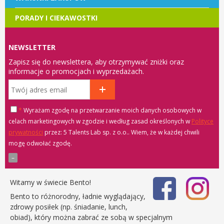
PORADY I CIEKAWOSTKI
NEWSLETTER
Zapisz się do newslettera, aby otrzymywać zniżki oraz
informacje o promocjach i wyprzedażach.
*
Wyrażam zgodę na przetwarzanie moich danych osobowych w
celach marketingowych w zgodzie i według zasad określonych w
Polityce
prywatności
przez: 5 Talents Lab sp. z o.o.
. Wiem, że w każdej chwili
mogę odwołać zgodę.
Witamy w świecie Bento!
Bento to różnorodny, ładnie wyglądający,
zdrowy posiłek (np. śniadanie, lunch,
obiad), który można zabrać ze sobą w specjalnym