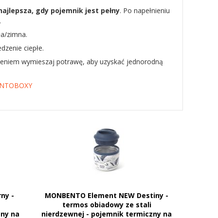
najlepsza, gdy pojemnik jest pełny
. Po napełnieniu
.
ła/zimna.
zenie ciepłe.
dzeniem wymieszaj potrawę, aby uzyskać jednorodną
ENTOBOXY
ny -
MONBENTO Element NEW Destiny -
termos obiadowy ze stali
zny na
nierdzewnej - pojemnik termiczny na