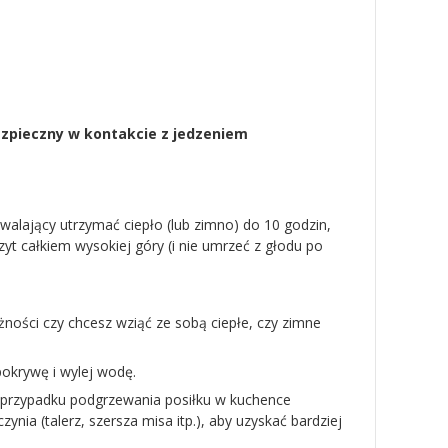
 bezpieczny w kontakcie z jedzeniem
alający utrzymać ciepło (lub zimno) do 10 godzin,
zyt całkiem wysokiej góry (i nie umrzeć z głodu po
ności czy chcesz wziąć ze sobą ciepłe, czy zimne
pokrywę i wylej wodę.
W przypadku podgrzewania posiłku w kuchence
nia (talerz, szersza misa itp.), aby uzyskać bardziej