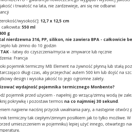
akość i trwałość na lata, nie zardzewieje, ani się nie odbarwi
ancji
szerokość/wysokość]:
12,7 x 12,5 cm
 całkowita:
550 ml
400 g
tal nierdzewna 316, PP, silikon, nie zawiera BPA - całkowicie
ciepło lub zimno do 10 godzin
:
TAK
- łatwy do czyszczenia/mycia w zmywarce lub ręcznie
dzenia: Francja
oki pojemnik termiczny MB Element na żywność płynną lub stałą pozw
starczająco długi czas, aby przejechać autem 500 km lub dojść na szc
ątkowy design i wysoka jakość to jego ogromne zalety.
lizować wydajność pojemnika termicznego Monbento?
dź pojemnik przed użyciem - napełnij go wrzącą/zimną wodą (w zależ
mknij pokrywkę i pozostaw termos
na co najmniej 30 sekund
.
niem najpierw naciśnij przycisk uwalniania pary, a następnie otwórz 
mnik termiczny tak ciepłym/zimnym posiłkiem jak to tylko możliwe. 
przed umieszczeniem w pojemniku) lepiej użyć innego, otwartego naczy
mperaturę.