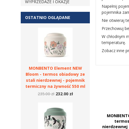
WYPRZEDAŻE I OKAZJE
Napełnij pojem
pojemnika zamk
OSTATNIO OGLĄDANE
Nie otwieraj 
Przechowuj be
W chłodnym mi
temperaturę.
Zobacz inne p
MONBENTO Element NEW
Bloom - termos obiadowy ze
stali nierdzewnej - pojemnik
termiczny na żywność 550 ml
235.00 zł
232.00 zł
MONBENTO 
termos
nierdzewnej 