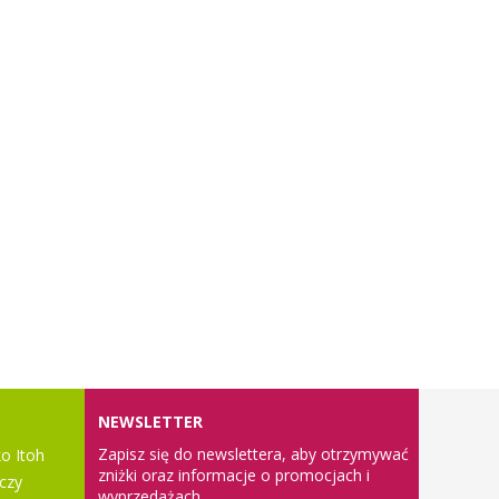
NEWSLETTER
Zapisz się do newslettera, aby otrzymywać
o Itoh
zniżki oraz informacje o promocjach i
czy
wyprzedażach.