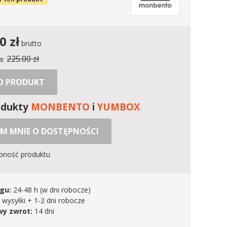
00
zł
brutto
225.00 zł
a:
 O PRODUKT
odukty
MONBENTO
i
YUMBOX
M MNIE O DOSTĘPNOŚCI
ępność produktu
gu:
24-48 h
(w dni robocze)
 wysyłki + 1-2 dni robocze
y zwrot:
14 dni