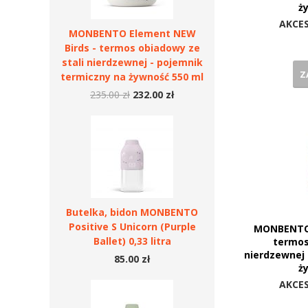
ż
AKCE
MONBENTO Element NEW
Birds - termos obiadowy ze
stali nierdzewnej - pojemnik
Z
termiczny na żywność 550 ml
235.00 zł
232.00 zł
Butelka, bidon MONBENTO
Positive S Unicorn (Purple
MONBENTO 
Ballet) 0,33 litra
termos
nierdzewnej 
85.00 zł
ż
AKCE