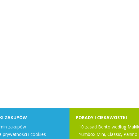
KI ZAKUPÓW
PORADY I CIEKAWOSTKI
min zakupów
10 zasad Bento według Makik
a prywatności i cookies
Yumbox Mini, Classic, Panino 