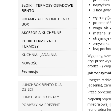
najwyższa j
SŁOIKI I TERMOSY OBIADOWE
3 lata gwar
BENTO
wymiary [
UMAMI - ALL IN ONE BENTO
pojemność
BOX
waga:
ok.
AKCESORIA KUCHENNE
materiał:
s
utrzymuje 
KUBKI TERMICZNE I
zmywarka
TERMOSY
kraj pocho
KUCHNIA I JADALNIA
Wygodny, szer
czyli przez wy
NOWOŚCI
drodze :-) Wyj
Promocje
Jak zoptyma
Rozgrzej/schło
LUNCHBOX BENTO DLA
jedzenie), za
DZIECI
Przed opróżnie
LUNCHBOX DO PRACY
Napełnij poje
mikrofalowej (
POMYSŁY NA PREZENT
jednorodną te