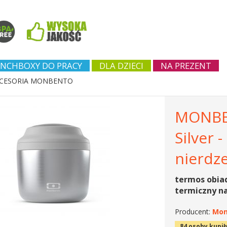
NCHBOXY DO PRACY
DLA DZIECI
NA PREZENT
CESORIA MONBENTO
MONBE
Silver 
nierdz
termos obia
termiczny n
Producent:
Mon
84 osoby kupił