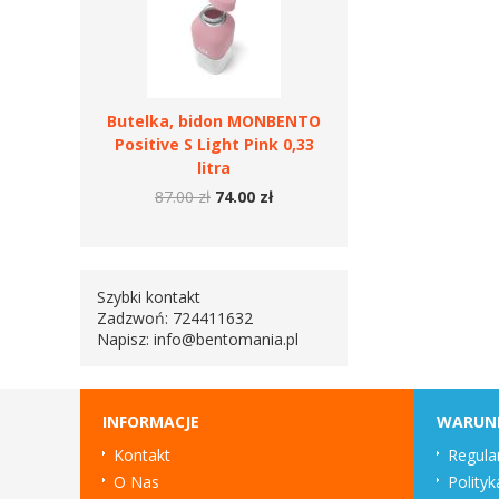
Butelka, bidon MONBENTO
Positive S Light Pink 0,33
litra
87.00 zł
74.00 zł
Szybki kontakt
Zadzwoń: 724411632
Napisz:
info@bentomania.pl
INFORMACJE
WARUN
Kontakt
Regula
O Nas
Polityk