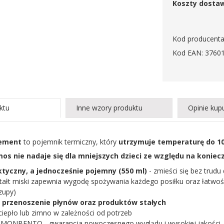
Koszty dosta
Kod producenta
Kod EAN: 3760
ktu
Inne wzory produktu
Opinie kup
ement
to pojemnik termiczny, który
utrzymuje temperaturę do 1
s nie nadaje się dla mniejszych dzieci ze względu na koniec
aktyczny, a jednocześnie pojemny (550 ml)
- zmieści się bez trudu
ztałt miski zapewnia wygodę spożywania każdego posiłku oraz łatwo
zupy)
 przenoszenie płynów oraz produktów stałych
ciepło lub zimno w zależności od potrzeb
:
MONBENTO
- gwarancja nowoczesnego wyglądu i wysokiej jakości