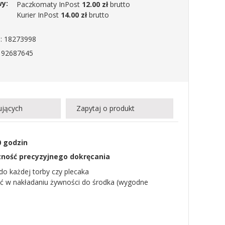
wy:
Paczkomaty InPost
12.00 zł
brutto
Kurier InPost
14.00 zł
brutto
: 18273998
192687645
ujących
Zapytaj o produkt
0 godzin
zność precyzyjnego dokręcania
 do każdej torby czy plecaka
ść w nakładaniu żywności do środka (wygodne