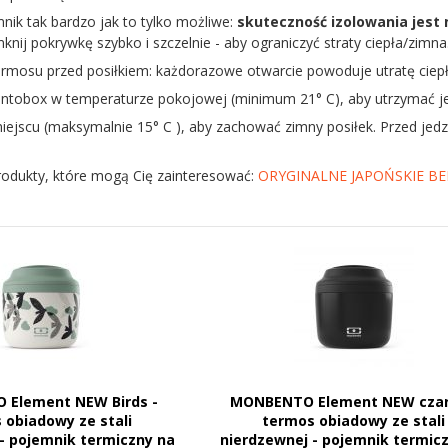
nik tak bardzo jak to tylko możliwe:
skuteczność izolowania jest 
nij pokrywkę szybko i szczelnie - aby ograniczyć straty ciepła/zimna
termosu przed posiłkiem: każdorazowe otwarcie powoduje utratę ciep
ntobox w temperaturze pokojowej (minimum 21° C), aby utrzymać jed
ejscu (maksymalnie 15° C ), aby zachować zimny posiłek. Przed je
rodukty, które mogą Cię zainteresować:
ORYGINALNE JAPOŃSKIE B
Element NEW Birds -
MONBENTO Element NEW czar
 obiadowy ze stali
termos obiadowy ze stali
- pojemnik termiczny na
nierdzewnej - pojemnik termic