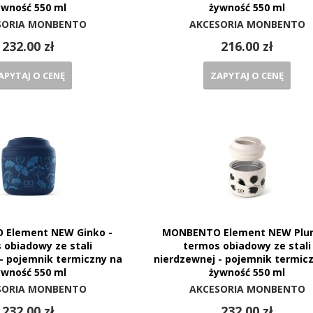
ywność 550 ml
żywność 550 ml
SORIA MONBENTO
AKCESORIA MONBENTO
232.00 zł
216.00 zł
APYTAJ O CENĘ
ZAPYTAJ O CENĘ
Element NEW Ginko -
MONBENTO Element NEW Plu
 obiadowy ze stali
termos obiadowy ze stali
- pojemnik termiczny na
nierdzewnej - pojemnik termic
ywność 550 ml
żywność 550 ml
SORIA MONBENTO
AKCESORIA MONBENTO
232.00 zł
232.00 zł