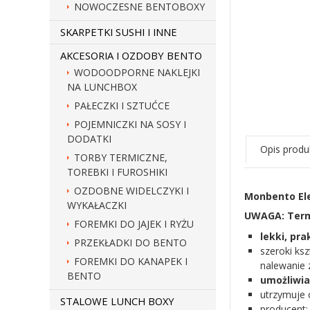
NOWOCZESNE BENTOBOXY
SKARPETKI SUSHI I INNE
AKCESORIA I OZDOBY BENTO
WODOODPORNE NAKLEJKI
NA LUNCHBOX
PAŁECZKI I SZTUĆCE
POJEMNICZKI NA SOSY I
DODATKI
Opis produ
TORBY TERMICZNE,
TOREBKI I FUROSHIKI
OZDOBNE WIDELCZYKI I
Monbento El
WYKAŁACZKI
UWAGA: Termo
FOREMKI DO JAJEK I RYŻU
lekki, pr
PRZEKŁADKI DO BENTO
szeroki ks
FOREMKI DO KANAPEK I
nalewanie 
BENTO
umożliwia
utrzymuje 
STALOWE LUNCH BOXY
producent