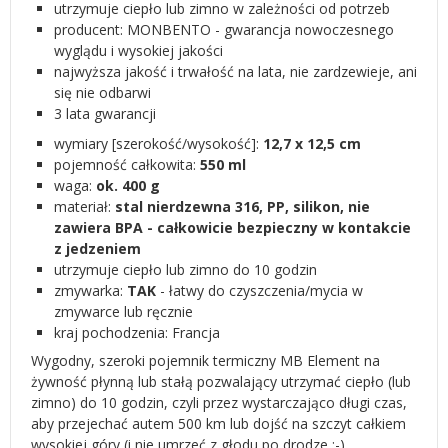
utrzymuje ciepło lub zimno w zależności od potrzeb
producent:
MONBENTO
- gwarancja nowoczesnego
wyglądu i wysokiej jakości
najwyższa jakość i trwałość na lata, nie zardzewieje, ani
się nie odbarwi
3 lata gwarancji
wymiary [szerokość/wysokość]:
12,7 x 12,5 cm
pojemność całkowita:
550 ml
waga:
ok.
400 g
materiał:
stal nierdzewna 316, PP, silikon, nie
zawiera BPA - całkowicie bezpieczny w kontakcie
z jedzeniem
utrzymuje ciepło lub zimno do 10 godzin
zmywarka:
TAK
- łatwy do czyszczenia/mycia w
zmywarce lub ręcznie
kraj pochodzenia: Francja
Wygodny, szeroki pojemnik termiczny MB Element na
żywność płynną lub stałą pozwalający utrzymać ciepło (lub
zimno) do 10 godzin, czyli przez wystarczająco długi czas,
aby przejechać autem 500 km lub dojść na szczyt całkiem
wysokiej góry (i nie umrzeć z głodu po drodze :-)