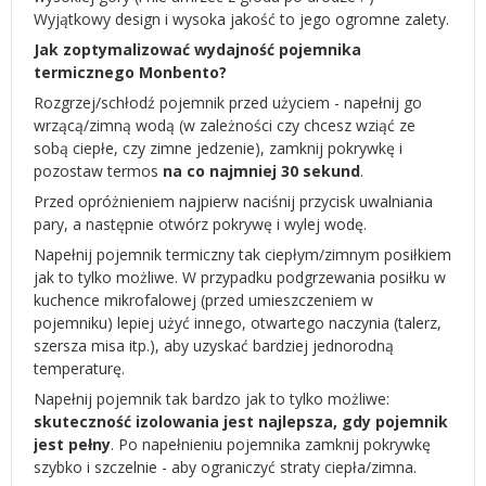
Wyjątkowy design i wysoka jakość to jego ogromne zalety.
Jak zoptymalizować wydajność pojemnika
termicznego Monbento?
Rozgrzej/schłodź pojemnik przed użyciem - napełnij go
wrzącą/zimną wodą (w zależności czy chcesz wziąć ze
sobą ciepłe, czy zimne jedzenie), zamknij pokrywkę i
pozostaw termos
na co najmniej 30 sekund
.
Przed opróżnieniem najpierw naciśnij przycisk uwalniania
pary, a następnie otwórz pokrywę i wylej wodę.
Napełnij pojemnik termiczny tak ciepłym/zimnym posiłkiem
jak to tylko możliwe. W przypadku podgrzewania posiłku w
kuchence mikrofalowej (przed umieszczeniem w
pojemniku) lepiej użyć innego, otwartego naczynia (talerz,
szersza misa itp.), aby uzyskać bardziej jednorodną
temperaturę.
Napełnij pojemnik tak bardzo jak to tylko możliwe:
skuteczność izolowania jest najlepsza, gdy pojemnik
jest pełny
. Po napełnieniu pojemnika zamknij pokrywkę
szybko i szczelnie - aby ograniczyć straty ciepła/zimna.