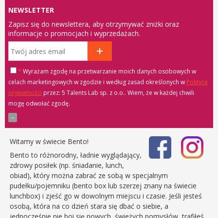
NEWSLETTER
Zapisz się do newslettera, aby otrzymywać zniżki oraz
informacje o promocjach i wyprzedażach.
*
Wyrażam zgodę na przetwarzanie moich danych osobowych w
celach marketingowych w zgodzie i według zasad określonych w
Polityce
prywatności
przez: 5 Talents Lab sp. z o.o.
. Wiem, że w każdej chwili
mogę odwołać zgodę.
Witamy w świecie Bento!
Bento to różnorodny, ładnie wyglądający,
zdrowy posiłek (np. śniadanie, lunch,
obiad), który można zabrać ze sobą w specjalnym
pudełku/pojemniku (bento box lub szerzej znany na świecie
lunchbox) i zjeść go w dowolnym miejscu i czasie. Jeśli jesteś
osobą, która na co dzień stara się dbać o siebie, a
jednocześnie nie boi się nowych, świeżych pomysłów, trafiłeś