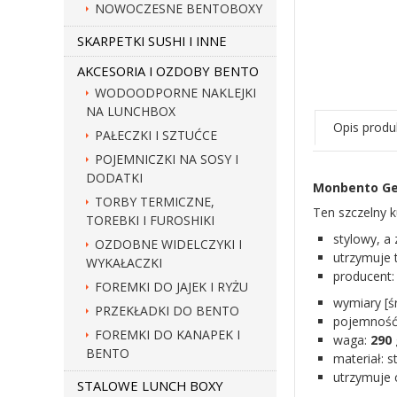
NOWOCZESNE BENTOBOXY
SKARPETKI SUSHI I INNE
AKCESORIA I OZDOBY BENTO
WODOODPORNE NAKLEJKI
NA LUNCHBOX
Opis produ
PAŁECZKI I SZTUĆCE
POJEMNICZKI NA SOSY I
DODATKI
Monbento Ge
TORBY TERMICZNE,
Ten szczelny 
TOREBKI I FUROSHIKI
stylowy, a
OZDOBNE WIDELCZYKI I
utrzymuje 
WYKAŁACZKI
producent
FOREMKI DO JAJEK I RYŻU
wymiary [ś
PRZEKŁADKI DO BENTO
pojemność
FOREMKI DO KANAPEK I
waga:
290 
BENTO
materiał: s
utrzymuje 
STALOWE LUNCH BOXY