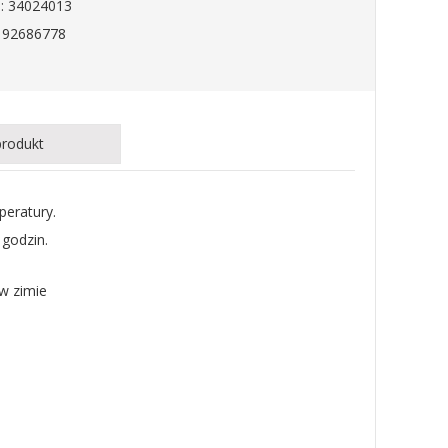
: 34024013
192686778
produkt
peratury.
 godzin.
w zimie