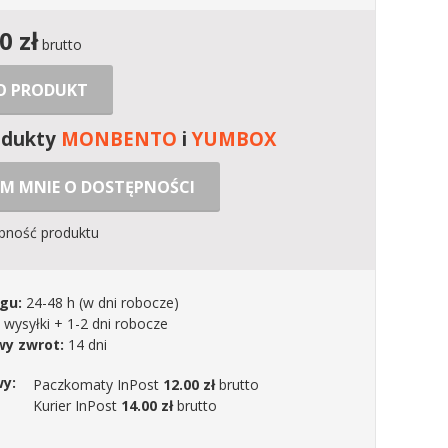
00
zł
brutto
 O PRODUKT
odukty
MONBENTO
i
YUMBOX
M MNIE O DOSTĘPNOŚCI
ępność produktu
gu:
24-48 h
(w dni robocze)
 wysyłki + 1-2 dni robocze
y zwrot:
14 dni
wy:
Paczkomaty InPost
12.00 zł
brutto
Kurier InPost
14.00 zł
brutto