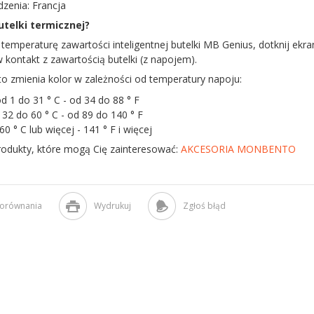
dzenia: Francja
utelki termicznej?
 temperaturę zawartości inteligentnej butelki MB Genius, dotknij ekran
kontakt z zawartością butelki (z napojem).
 zmienia kolor w zależności od temperatury napoju:
od 1 do 31 ° C - od 34 do 88 ° F
 32 do 60 ° C - od 89 do 140 ° F
0 ° C lub więcej - 141 ° F i więcej
rodukty, które mogą Cię zainteresować:
AKCESORIA MONBENTO
porównania
Wydrukuj
Zgłoś błąd