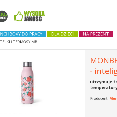
NCHBOXY DO PRACY
DLA DZIECI
NA PREZENT
TELKI I TERMOSY MB
MONBEN
- intel
utrzymuje t
temperatur
Producent:
Mon