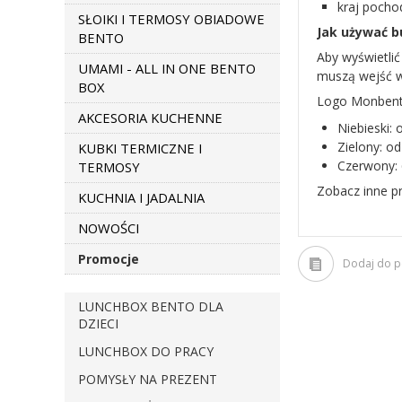
kraj pocho
SŁOIKI I TERMOSY OBIADOWE
Jak używać b
BENTO
Aby wyświetlić
UMAMI - ALL IN ONE BENTO
muszą wejść w 
BOX
Logo Monbento
AKCESORIA KUCHENNE
Niebieski: 
Zielony: od
KUBKI TERMICZNE I
Czerwony: 6
TERMOSY
Zobacz inne p
KUCHNIA I JADALNIA
NOWOŚCI
Promocje
Dodaj do 
LUNCHBOX BENTO DLA
DZIECI
LUNCHBOX DO PRACY
POMYSŁY NA PREZENT