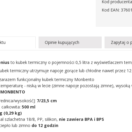
Kod producenta
Kod EAN: 3760
ktu
Opinie kupujących
Zapytaj o 
nius
to kubek termiczny o pojemności 0,5 litra z wyświetlaczem tem
kubek termiczny utrzymuje napoje gorące lub chłodne nawet przez 12
 zarazem funkcjonalny kubek termiczny Monbento
temperaturę - niską w lecie (zimne napoje pozostają zimne), wysoką 
:
MONBENTO
rednica/wysokość]:
7/23,5 cm
 całkowita:
500 ml
g (0,29 kg)
tal szlachetna 18/8, PP, silikon,
nie zawiera BPA i BPS
ciepło lub zimno
do 12 godzin