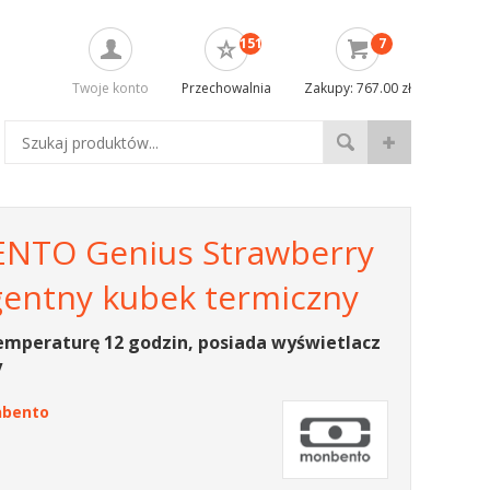
151
7
Twoje konto
Przechowalnia
Zakupy: 767.00 zł
TO Genius Strawberry
igentny kubek termiczny
emperaturę 12 godzin, posiada wyświetlacz
y
bento