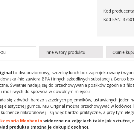
Kod producenta
Kod EAN: 3760
ktu
Inne wzory produktu
Opinie kup
iginal
to dwupoziomowy, szczelny lunch box zaprojektowany i wypro
odowiska (nie zawiera BPA i innych szkodliwych substancji). Bento b
yczne. Świetnie nadają się do przechowywania posiłków zgodnie z filoz
 i możliwych do spożycia w dowolnym miejscu.
ada się z dwóch bardzo szczelnych pojemników, ustawianych jeden na
lnej elastycznej gumce. MB Original można przechowywać w lodówc
uchence mikrofalowej - są więc bardzo praktyczne, a przy tym elega
akcesoria Monbento
widoczne na zdjęciach takie jak sztućce, m
ład produktu (można je dokupić osobno).