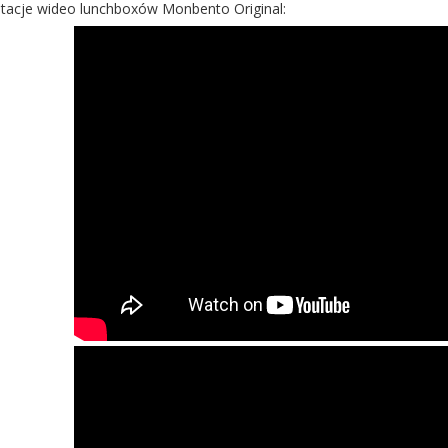
ntacje wideo lunchboxów Monbento Original: