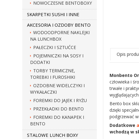
NOWOCZESNE BENTOBOXY
SKARPETKI SUSHI I INNE
AKCESORIA I OZDOBY BENTO
WODOODPORNE NAKLEJKI
NA LUNCHBOX
PAŁECZKI I SZTUĆCE
Opis produ
POJEMNICZKI NA SOSY I
DODATKI
TORBY TERMICZNE,
Monbento Or
TOREBKI I FUROSHIKI
człowieka i śr
OZDOBNE WIDELCZYKI I
trwałe i prakt
WYKAŁACZKI
wyglądających
FOREMKI DO JAJEK I RYŻU
Bento box skł
PRZEKŁADKI DO BENTO
dzięki specja
podgrzewać w k
FOREMKI DO KANAPEK I
BENTO
Dodatkowe
wchodzą w sk
STALOWE LUNCH BOXY