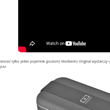
rzenosić tylko jeden pojemnik (poziom) Monbento Original wystarczy u
ciu: