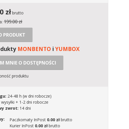
00
zł
brutto
199.00 zł
a:
 O PRODUKT
odukty
MONBENTO
i
YUMBOX
M MNIE O DOSTĘPNOŚCI
ępność produktu
gu:
24-48 h
(w dni robocze)
 wysyłki + 1-2 dni robocze
y zwrot:
14 dni
wy:
Paczkomaty InPost
0.00 zł
brutto
Kurier InPost
0.00 zł
brutto