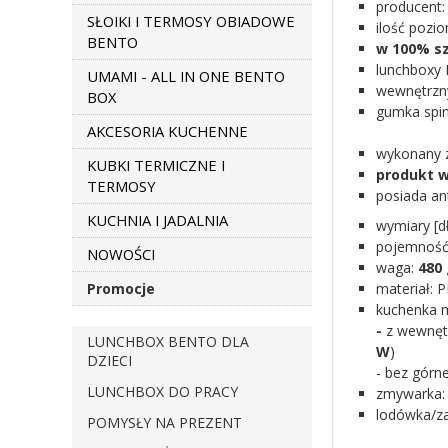
producent
SŁOIKI I TERMOSY OBIADOWE
ilość pozi
BENTO
w 100% sz
lunchboxy 
UMAMI - ALL IN ONE BENTO
wewnętrzn
BOX
gumka spi
AKCESORIA KUCHENNE
wykonany z
KUBKI TERMICZNE I
produkt w
TERMOSY
posiada an
KUCHNIA I JADALNIA
wymiary [d
pojemność 
NOWOŚCI
waga:
480
Promocje
materiał: P
kuchenka 
-
z wewnętr
LUNCHBOX BENTO DLA
W
)
DZIECI
- bez górn
LUNCHBOX DO PRACY
zmywarka
lodówka/z
POMYSŁY NA PREZENT