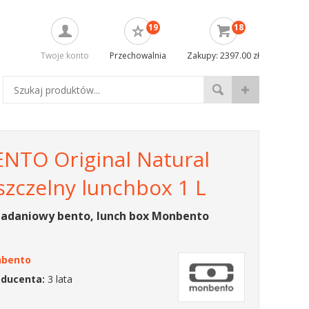
19
18
Twoje konto
Przechowalnia
Zakupy: 2397.00 zł
TO Original Natural
szczelny lunchbox 1 L
iadaniowy bento, lunch box Monbento
bento
oducenta:
3 lata