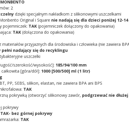
:
MONBENTO
omów: 2
czelny
dzięki specjalnym nakładkom z silikonowymi uszczelkami
Monbento Original i Square
nie nadają się dla dzieci poniżej 12-14
y pojemniczek:
TAK
(pojemniczek dołączony do opakowania)
nająca:
TAK
(dołączona do opakowania)
 materiałów przyjaznych dla środowiska i człowieka (nie zawiera BPA
 pełni nadający się do recyklingu
tybakteryjne uszczelki
ługość/szerokość/wysokość]:
185/94/100 mm
całkowita [góra/dół]:
1000 [500/500] ml (1 litr)
 g
BT, PP, SEBS, silikon, elastan, nie zawiera BPA ani BPS
mikrofalowa:
TAK
zną pokrywką (otworzyć silikonowy zawór,
podgrzewać nie dłużej
ej pokrywy
:
TAK- bez górnej pokrywy
amrażarka:
TAK