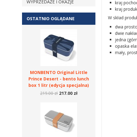
WYPRZEDAŻE I OKAZJE
kraj pocho
kraj produk
W skład produ
OSTATNIO OGLĄDANE
dwa prosto
dwie nakła
jedna (gór
opaska ela
mały, pros
MONBENTO Original Little
Prince Desert - bento lunch
box 1 litr (edycja specjalna)
219.00 zł
217.00 zł