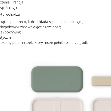
dzenia: Francja
cji: Francja
ktu wchodzą:
kątne pojemniki, które układa się jeden nad drugim;
dki/pokrywki zapewniające szczelność;
na) pokrywka;
styczna;
tokątny pojemniczek, który może pełnić rolę przegródki: