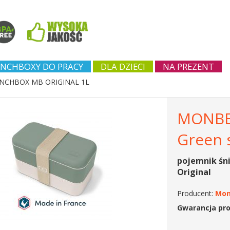
NCHBOXY DO PRACY
DLA DZIECI
NA PREZENT
NCHBOX MB ORIGINAL 1L
MONBEN
Green 
pojemnik śn
Original
Producent:
Mon
Gwarancja pr