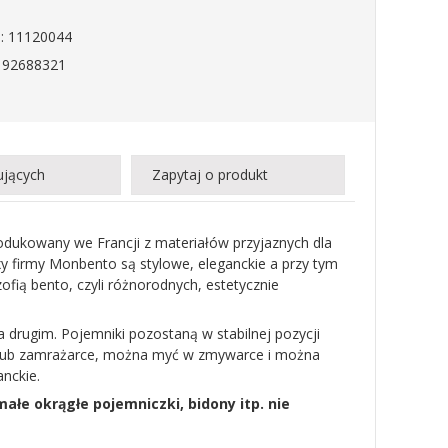
: 11120044
192688321
ujących
Zapytaj o produkt
dukowany we Francji z materiałów przyjaznych dla
oxy firmy Monbento są stylowe, eleganckie a przy tym
ofią bento, czyli różnorodnych, estetycznie
 drugim. Pojemniki pozostaną w stabilnej pozycji
e lub zamrażarce, można myć w zmywarce i można
nckie.
ałe okrągłe pojemniczki, bidony itp. nie