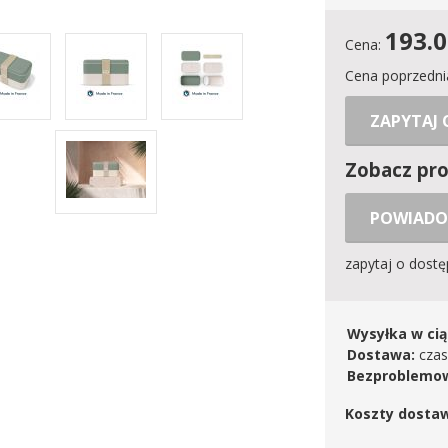
193.
Cena:
Cena poprzedni
ZAPYTAJ
Zobacz pr
POWIADO
zapytaj o dost
Wysyłka w cią
Dostawa:
czas
Bezproblemow
Koszty dosta