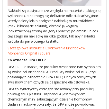
Nakładki są plastyczne (ze względu na materiał z jakiego są
wykonane), stąd mogą się delikatnie odkształcać/wyginać.
Wtedy należy lekko podgrzać nakładkę w mikrofalówce
(max. kilkanaście sekund), obrócić ją wygiętą
(odkształconą) stroną do góry i położyć pojemnik lub coś
cięższego na nakładkę na kilka godzin, tak aby nakładka
wróciła do pierwotnego kształtu.
Szczegółowa instrukcja użytkowania lunchboxów
Monbento Original i Square.
Co oznacza BPA FREE?
BPA FREE oznacza, że produkty oznaczone tym symbolem
są wolne od Bisphenolu A. Produkty wolne od BPA (czyli
posiadające oznaczenie BPA FREE) i innych toksycznych
związków chemicznych są bezpieczne dla człowieka.
BPA to syntetyczny estrogen stosowany przy produkcji
poliwęglanu i plastiku. Bisphenol A jest związkiem
chemicznym m.in. zaburzającym działanie hormonów.
Badania naukowe pokazały, że BPA może powodować