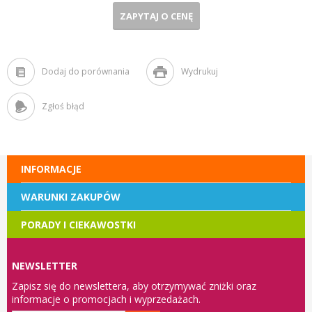
ZAPYTAJ O CENĘ
Dodaj do porównania
Wydrukuj
Zgłoś błąd
INFORMACJE
WARUNKI ZAKUPÓW
PORADY I CIEKAWOSTKI
NEWSLETTER
Zapisz się do newslettera, aby otrzymywać zniżki oraz
informacje o promocjach i wyprzedażach.