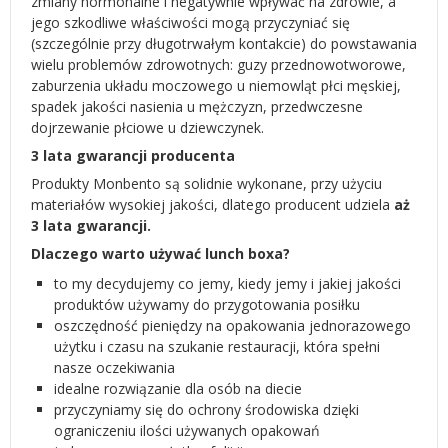
zmiany hormonalne i negatywnie wpływać na zdrowie, a
jego szkodliwe właściwości mogą przyczyniać się
(szczególnie przy długotrwałym kontakcie) do powstawania
wielu problemów zdrowotnych: guzy przednowotworowe,
zaburzenia układu moczowego u niemowląt płci męskiej,
spadek jakości nasienia u mężczyzn, przedwczesne
dojrzewanie płciowe u dziewczynek.
3 lata gwarancji producenta
Produkty Monbento są solidnie wykonane, przy użyciu
materiałów wysokiej jakości, dlatego producent udziela
aż
3 lata gwarancji.
Dlaczego warto używać lunch boxa?
to my decydujemy co jemy, kiedy jemy i jakiej jakości
produktów używamy do przygotowania posiłku
oszczędność pieniędzy na opakowania jednorazowego
użytku i czasu na szukanie restauracji, która spełni
nasze oczekiwania
idealne rozwiązanie dla osób na diecie
przyczyniamy się do ochrony środowiska dzięki
ograniczeniu ilości używanych opakowań