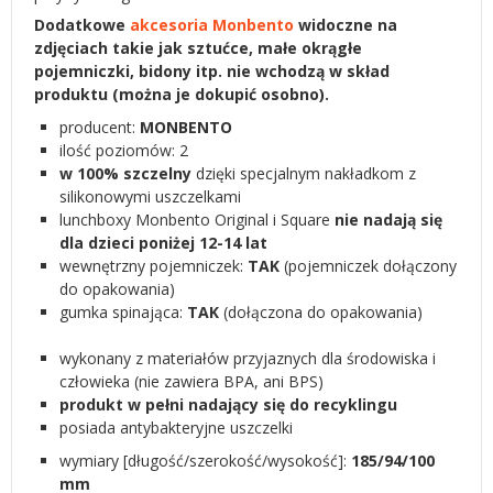
Dodatkowe
akcesoria Monbento
widoczne na
zdjęciach takie jak sztućce, małe okrągłe
pojemniczki, bidony itp. nie wchodzą w skład
produktu (można je dokupić osobno).
producent:
MONBENTO
ilość poziomów: 2
w 100% szczelny
dzięki specjalnym nakładkom z
silikonowymi uszczelkami
lunchboxy Monbento Original i Square
nie nadają się
dla dzieci poniżej 12-14 lat
wewnętrzny pojemniczek:
TAK
(pojemniczek dołączony
do opakowania)
gumka spinająca:
TAK
(dołączona do opakowania)
wykonany z materiałów przyjaznych dla środowiska i
człowieka (nie zawiera BPA, ani BPS)
produkt w pełni nadający się do recyklingu
posiada antybakteryjne uszczelki
wymiary [długość/szerokość/wysokość]:
185/94/100
mm