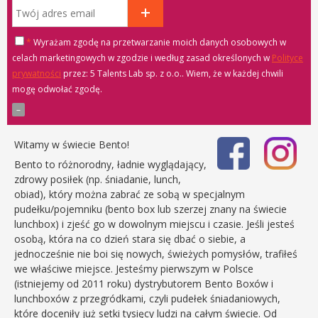
*
Wyrażam zgodę na przetwarzanie moich danych osobowych w
celach marketingowych w zgodzie i według zasad określonych w
Polityce
prywatności
przez: 5 Talents Lab sp. z o.o.
. Wiem, że w każdej chwili
mogę odwołać zgodę.
Witamy w świecie Bento!
Bento to różnorodny, ładnie wyglądający,
zdrowy posiłek (np. śniadanie, lunch,
obiad), który można zabrać ze sobą w specjalnym
pudełku/pojemniku (bento box lub szerzej znany na świecie
lunchbox) i zjeść go w dowolnym miejscu i czasie. Jeśli jesteś
osobą, która na co dzień stara się dbać o siebie, a
jednocześnie nie boi się nowych, świeżych pomysłów, trafiłeś
we właściwe miejsce. Jesteśmy pierwszym w Polsce
(istniejemy od 2011 roku) dystrybutorem Bento Boxów i
lunchboxów z przegródkami, czyli pudełek śniadaniowych,
które doceniły już setki tysięcy ludzi na całym świecie. Od