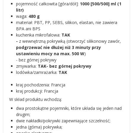
pojemność całkowita [góra/dół]:
1000 [500/500] ml (1
litr)
waga:
480 g
materiał: PBT, PP, SEBS, silikon, elastan, nie zawiera
BPA ani BPS
kuchenka mikrofalowa:
TAK
-
z wewnętrzną pokrywką (otworzyć silikonowy zawór,
podgrzewać nie dłużej niż 3 minuty przy
ustawieniu mocy na max. 500 W
)
- bez górnej pokrywy
zmywarka:
TAK- bez górnej pokrywy
lodówka/zamrażarka:
TAK
kraj pochodzenia: Francja
kraj produkcji: Francja
W skład produktu wchodzą:
dwa prostokątne pojemniki, które układa się jeden nad
drugim;
dwie nakładki/pokrywki zapewniające szczelność;
jedna (górna) pokrywka;