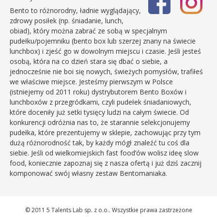
Bento to różnorodny, ładnie wyglądający,
zdrowy posiłek (np. śniadanie, lunch,
obiad), który można zabrać ze sobą w specjalnym
pudełku/pojemniku (bento box lub szerzej znany na świecie
lunchbox) i zjeść go w dowolnym miejscu i czasie. Jeśli jesteś
osobą, która na co dzień stara się dbać o siebie, a
jednocześnie nie boi się nowych, świeżych pomysłów, trafiłeś
we właściwe miejsce. Jesteśmy pierwszym w Polsce
(istniejemy od 2011 roku) dystrybutorem Bento Boxów i
lunchboxów z przegródkami, czyli pudełek śniadaniowych,
które doceniły już setki tysięcy ludzi na całym świecie. Od
konkurencji odróżnia nas to, że starannie selekcjonujemy
pudełka, które prezentujemy w sklepie, zachowując przy tym
dużą różnorodność tak, by każdy mógł znaleźć tu coś dla
siebie. Jeśli od wielkomiejskich fast food’ów wolisz ideę slow
food, koniecznie zapoznaj się z nasza ofertą i już dziś zacznij
komponować swój własny zestaw Bentomaniaka.
© 2011 5 Talents Lab sp. z o.o.. Wszystkie prawa zastrzeżone