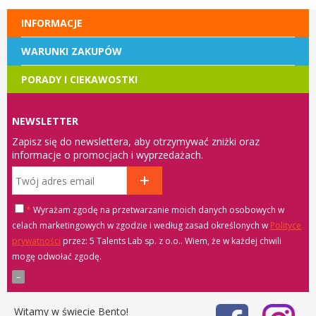
INFORMACJE
WARUNKI ZAKUPÓW
PORADY I CIEKAWOSTKI
NEWSLETTER
Zapisz się do newslettera, aby otrzymywać zniżki oraz
informacje o promocjach i wyprzedażach.
*
Wyrażam zgodę na przetwarzanie moich danych osobowych w
celach marketingowych w zgodzie i według zasad określonych w
Polityce
prywatności
przez: 5 Talents Lab sp. z o.o.
. Wiem, że w każdej chwili
mogę odwołać zgodę.
Witamy w świecie Bento!