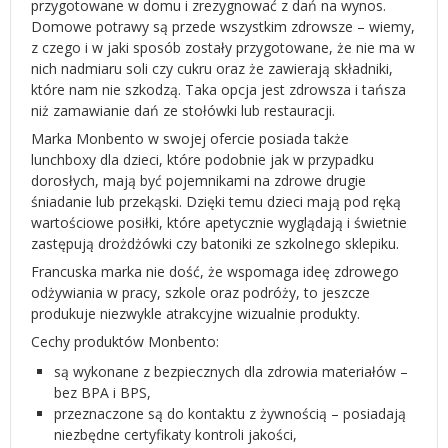
przygotowane w domu i zrezygnować z dań na wynos.
Domowe potrawy są przede wszystkim zdrowsze – wiemy,
z czego i w jaki sposób zostały przygotowane, że nie ma w
nich nadmiaru soli czy cukru oraz że zawierają składniki,
które nam nie szkodzą. Taka opcja jest zdrowsza i tańsza
niż zamawianie dań ze stołówki lub restauracji.
Marka Monbento w swojej ofercie posiada także
lunchboxy dla dzieci, które podobnie jak w przypadku
dorosłych, mają być pojemnikami na zdrowe drugie
śniadanie lub przekąski. Dzięki temu dzieci mają pod ręką
wartościowe posiłki, które apetycznie wyglądają i świetnie
zastępują drożdżówki czy batoniki ze szkolnego sklepiku.
Francuska marka nie dość, że wspomaga ideę zdrowego
odżywiania w pracy, szkole oraz podróży, to jeszcze
produkuje niezwykle atrakcyjne wizualnie produkty.
Cechy produktów Monbento:
są wykonane z bezpiecznych dla zdrowia materiałów –
bez BPA i BPS,
przeznaczone są do kontaktu z żywnością – posiadają
niezbędne certyfikaty kontroli jakości,