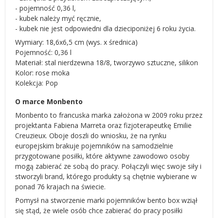
- pojemność 0,36 l,
- kubek należy myć ręcznie,
- kubek nie jest odpowiedni dla dzieciponiżej 6 roku życia.
Wymiary: 18,6x6,5 cm (wys. x średnica)
Pojemność: 0,36 l
Materiał: stal nierdzewna 18/8, tworzywo sztuczne, silikon
Kolor: rose moka
Kolekcja: Pop
O marce Monbento
Monbento to francuska marka założona w 2009 roku przez
projektanta Fabiena Marreta oraz fizjoterapeutkę Emilie
Creuzieux. Oboje doszli do wniosku, że na rynku
europejskim brakuje pojemników na samodzielnie
przygotowane posiłki, które aktywne zawodowo osoby
mogą zabierać ze sobą do pracy. Połączyli więc swoje siły i
stworzyli brand, którego produkty są chętnie wybierane w
ponad 76 krajach na świecie.
Pomysł na stworzenie marki pojemników bento box wziął
się stąd, że wiele osób chce zabierać do pracy posiłki