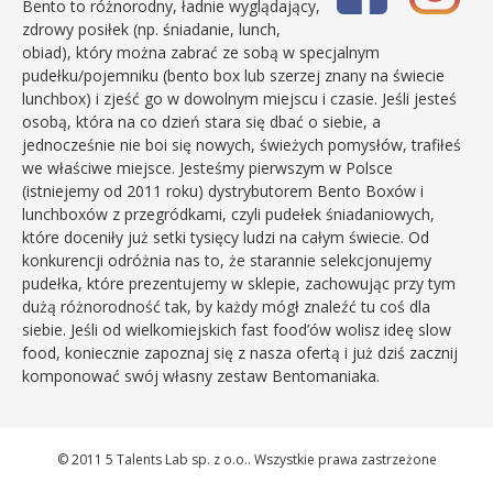
Bento to różnorodny, ładnie wyglądający,
zdrowy posiłek (np. śniadanie, lunch,
obiad), który można zabrać ze sobą w specjalnym
pudełku/pojemniku (bento box lub szerzej znany na świecie
lunchbox) i zjeść go w dowolnym miejscu i czasie. Jeśli jesteś
osobą, która na co dzień stara się dbać o siebie, a
jednocześnie nie boi się nowych, świeżych pomysłów, trafiłeś
we właściwe miejsce. Jesteśmy pierwszym w Polsce
(istniejemy od 2011 roku) dystrybutorem Bento Boxów i
lunchboxów z przegródkami, czyli pudełek śniadaniowych,
które doceniły już setki tysięcy ludzi na całym świecie. Od
konkurencji odróżnia nas to, że starannie selekcjonujemy
pudełka, które prezentujemy w sklepie, zachowując przy tym
dużą różnorodność tak, by każdy mógł znaleźć tu coś dla
siebie. Jeśli od wielkomiejskich fast food’ów wolisz ideę slow
food, koniecznie zapoznaj się z nasza ofertą i już dziś zacznij
komponować swój własny zestaw Bentomaniaka.
© 2011 5 Talents Lab sp. z o.o.. Wszystkie prawa zastrzeżone