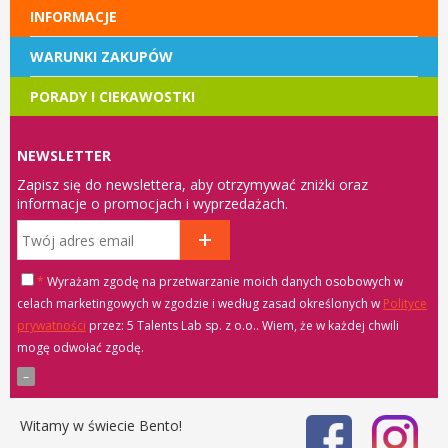
INFORMACJE
WARUNKI ZAKUPÓW
PORADY I CIEKAWOSTKI
NEWSLETTER
Zapisz się do newslettera, aby otrzymywać zniżki oraz
informacje o promocjach i wyprzedażach.
*
Wyrażam zgodę na przetwarzanie moich danych osobowych w
celach marketingowych w zgodzie i według zasad określonych w
Polityce
prywatności
przez: 5 Talents Lab sp. z o.o.
. Wiem, że w każdej chwili
mogę odwołać zgodę.
Witamy w świecie Bento!