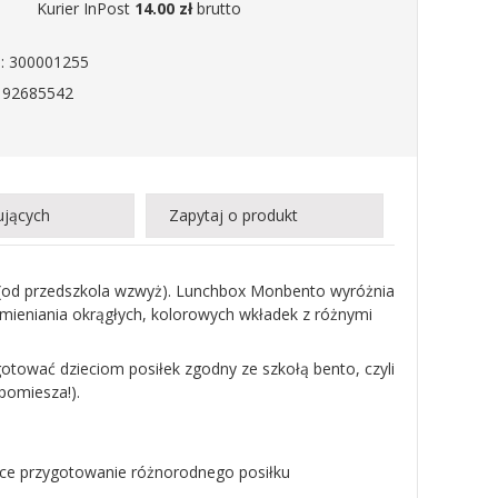
Kurier InPost
14.00 zł
brutto
: 300001255
192685542
ujących
Zapytaj o produkt
i (od przedszkola wzwyż). Lunchbox Monbento wyróżnia
ymieniania okrągłych, kolorowych wkładek z różnymi
tować dzieciom posiłek zgodny ze szkołą bento, czyli
 pomiesza!).
ące przygotowanie różnorodnego posiłku