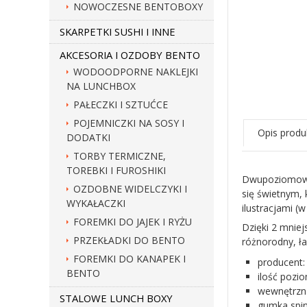
NOWOCZESNE BENTOBOXY
SKARPETKI SUSHI I INNE
AKCESORIA I OZDOBY BENTO
WODOODPORNE NAKLEJKI
NA LUNCHBOX
PAŁECZKI I SZTUĆCE
POJEMNICZKI NA SOSY I
Opis produ
DODATKI
TORBY TERMICZNE,
TOREBKI I FUROSHIKI
Dwupoziomowy 
OZDOBNE WIDELCZYKI I
się świetnym,
WYKAŁACZKI
ilustracjami (
FOREMKI DO JAJEK I RYŻU
Dzięki 2 mnie
PRZEKŁADKI DO BENTO
różnorodny, ła
FOREMKI DO KANAPEK I
producen
BENTO
ilość pozi
wewnętrzna
STALOWE LUNCH BOXY
gumka spina