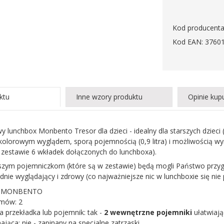
Kod producenta
Kod EAN: 3760
ktu
Inne wzory produktu
Opinie kup
lunchbox Monbento Tresor dla dzieci - idealny dla starszych dziec
 kolorowym wyglądem, sporą pojemnością (0,9 litra) i możliwością w
w zestawie 6 wkładek dołączonych do lunchboxa).
jszym pojemniczkom (które są w zestawie) będą mogli Państwo przygo
dnie wyglądający i zdrowy (co najważniejsze nic w lunchboxie się nie
t: MONBENTO
omów: 2
 przekładka lub pojemnik: tak -
2 wewnętrzne pojemniki
ułatwiaj
jąca: nie - zapinany na specjalne zatrzaski