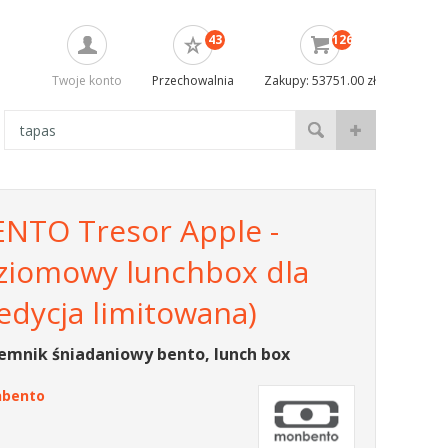
43
126
Twoje konto
Przechowalnia
Zakupy: 53751.00 zł
TO Tresor Apple -
iomowy lunchbox dla
(edycja limitowana)
emnik śniadaniowy bento, lunch box
bento