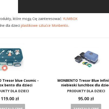
rodukty, które mogą Cię zainteresować:
YUMBOX
ne dla dzieci
plastikowe sztućce Monbento
.
Tresor blue Cosmic -
MONBENTO Tresor Blue Infini
ox bento dla dzieci
niebieski lunchbox dla dzie
UKTY DLA DZIECI
PRODUKTY DLA DZIECI
119.00 zł
95.00 zł
APYTAJ O CENĘ
ZAPYTAJ O CENĘ