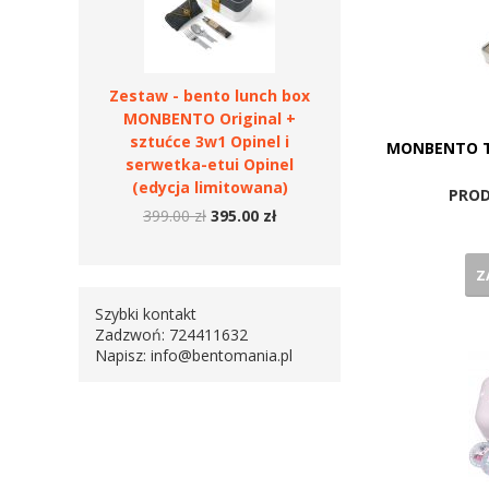
Zestaw - bento lunch box
MONBENTO Original +
sztućce 3w1 Opinel i
MONBENTO Tr
serwetka-etui Opinel
(edycja limitowana)
PROD
399.00 zł
395.00 zł
Z
Szybki kontakt
Zadzwoń: 724411632
Napisz:
info@bentomania.pl