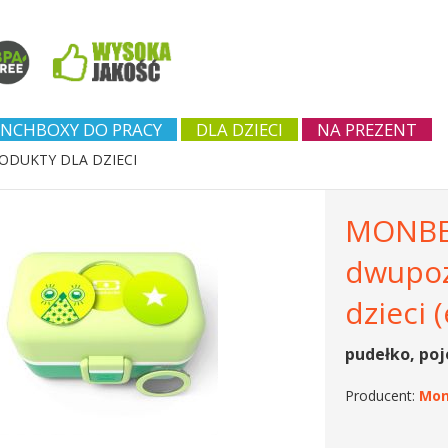
NCHBOXY DO PRACY
DLA DZIECI
NA PREZENT
ODUKTY DLA DZIECI
MONBEN
dwupoz
dzieci 
pudełko, poj
Producent:
Mon