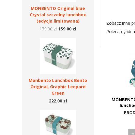
MONBENTO Original blue
Crystal szczelny lunchbox
(edycja limitowana)
Zobacz inne p
179.00 zł
159.00 zł
Polecamy ideal
Monbento Lunchbox Bento
Original, Graphic Leopard
Green
MONBENTO 
222.00 zł
lunchb
PROD
Z