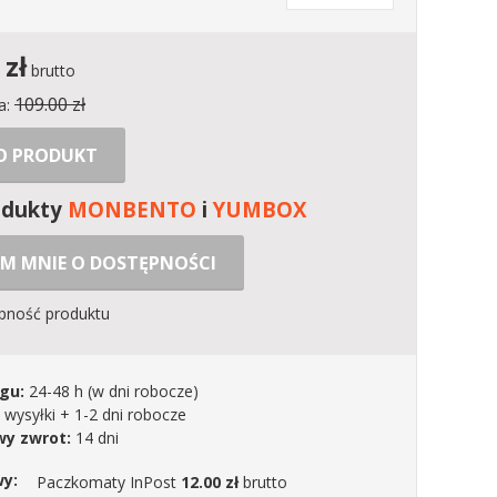
zł
brutto
109.00 zł
a:
 O PRODUKT
odukty
MONBENTO
i
YUMBOX
M MNIE O DOSTĘPNOŚCI
ępność produktu
gu:
24-48 h
(w dni robocze)
 wysyłki + 1-2 dni robocze
y zwrot:
14 dni
wy:
Paczkomaty InPost
12.00 zł
brutto