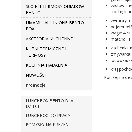
zestaw zaw
SŁOIKI I TERMOSY OBIADOWE
trochę inacz
BENTO
wymiary [
UMAMI - ALL IN ONE BENTO
pojemność 
BOX
waga: 470 
AKCESORIA KUCHENNE
materiał: P
kuchenka m
KUBKI TERMICZNE I
zmywarka: 
TERMOSY
lodówka/za
KUCHNIA I JADALNIA
kraj pocho
NOWOŚCI
Poniżej możes
Promocje
LUNCHBOX BENTO DLA
DZIECI
LUNCHBOX DO PRACY
POMYSŁY NA PREZENT