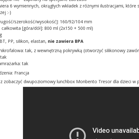
iera 6 wymiennych, okrągłych wkładek z różnymi ilustracjami, które 
ej :-)
długość/szerokość/wysokość]: 160/92/104 mm
całkowita [góra/dół]: 800 ml (
2x150 + 500 ml)
g
BT, PP, silikon, elastan,
nie zawiera BPA
ikrofalowa: tak, z wewnętrzną pokrywką (otworzyć silikonowy zawór
tak
mrażarka: tak
dzenia: Francja
z zobaczyć dwupoziomowy lunchbox Monbento Tresor dla dzieci w pe