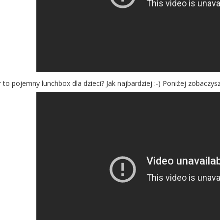
to pojemny lunchbox dla dzieci? Jak najbardziej :-) Poniżej zobaczysz