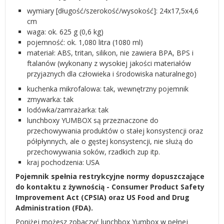
wymiary [długość/szerokość/wysokość]: 24x17,5x4,6
cm
waga: ok. 625 g (0,6 kg)
pojemność: ok. 1,080 litra (1080 ml)
materiał: ABS, tritan, silikon, nie zawiera BPA, BPS i
ftalanów (wykonany z wysokiej jakości materiałów
przyjaznych dla człowieka i środowiska naturalnego)
kuchenka mikrofalowa: tak, wewnętrzny pojemnik
zmywarka: tak
lodówka/zamrażarka: tak
lunchboxy YUMBOX są przeznaczone do
przechowywania produktów o stałej konsystencji oraz
półpłynnych, ale o gęstej konsystencji, nie służą do
przechowywania soków, rzadkich zup itp.
kraj pochodzenia: USA
Pojemnik spełnia restrykcyjne normy dopuszczające
do kontaktu z żywnością - Consumer Product Safety
Improvement Act (CPSIA) oraz US Food and Drug
Administration (FDA).
Poniżej możesz zobaczyć lunchbox Yumbox w pełnej