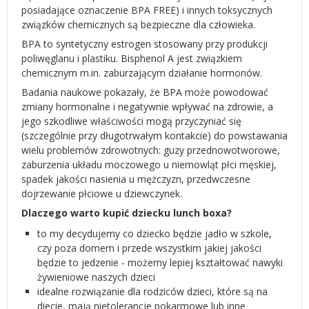
posiadające oznaczenie BPA FREE) i innych toksycznych
związków chemicznych są bezpieczne dla człowieka.
BPA to syntetyczny estrogen stosowany przy produkcji
poliwęglanu i plastiku. Bisphenol A jest związkiem
chemicznym m.in. zaburzającym działanie hormonów.
Badania naukowe pokazały, że BPA może powodować
zmiany hormonalne i negatywnie wpływać na zdrowie, a
jego szkodliwe właściwości mogą przyczyniać się
(szczególnie przy długotrwałym kontakcie) do powstawania
wielu problemów zdrowotnych: guzy przednowotworowe,
zaburzenia układu moczowego u niemowląt płci męskiej,
spadek jakości nasienia u mężczyzn, przedwczesne
dojrzewanie płciowe u dziewczynek.
Dlaczego warto kupić dziecku lunch boxa?
to my decydujemy co dziecko będzie jadło w szkole,
czy poza domem i przede wszystkim jakiej jakości
będzie to jedzenie - możemy lepiej kształtować nawyki
żywieniowe naszych dzieci
idealne rozwiązanie dla rodziców dzieci, które są na
diecie, mają nietolerancje pokarmowe lub inne