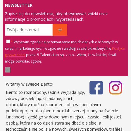
NEWSLETTER
Zapisz się do newslettera, aby otrzymywać zniżki oraz
informacje o promocjach i wyprzedażach.
*
Wyrażam zgodę na przetwarzanie moich danych osobowych w
celach marketingowych w zgodzie i według zasad określonych w
Polityce
prywatności
przez: 5 Talents Lab sp. z o.o.
. Wiem, że w każdej chwili
mogę odwołać zgodę.
Witamy w świecie Bento!
Bento to różnorodny, ładnie wyglądający,
zdrowy posiłek (np. śniadanie, lunch,
obiad), który można zabrać ze sobą w specjalnym
pudełku/pojemniku (bento box lub szerzej znany na świecie
lunchbox) i zjeść go w dowolnym miejscu i czasie. Jeśli jesteś
osobą, która na co dzień stara się dbać o siebie, a
jednocześnie nie boi się nowych, świeżych pomysłów, trafiłeś