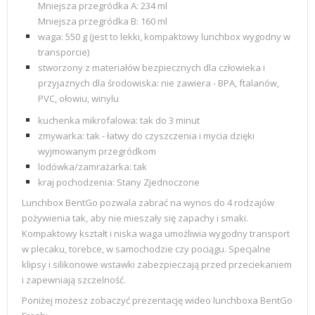
Mniejsza przegródka A: 234 ml
Mniejsza przegródka
B: 160 ml
waga: 550 g (jest to lekki, kompaktowy lunchbox wygodny w
transporcie)
stworzony z materiałów bezpiecznych dla człowieka i
przyjaznych dla środowiska: nie zawiera - BPA, ftalanów,
PVC, ołowiu, winylu
kuchenka mikrofalowa: tak do 3 minut
zmywarka: tak - łatwy do czyszczenia i mycia dzięki
wyjmowanym przegródkom
lodówka/zamrażarka: tak
kraj pochodzenia:
Stany Zjednoczone
Lunchbox BentGo pozwala zabrać na wynos do 4 rodzajów
pożywienia tak, aby nie mieszały się zapachy i smaki.
Kompaktowy kształt i niska waga umożliwia wygodny transport
w plecaku, torebce, w samochodzie czy pociągu. Specjalne
klipsy i
silikonowe wstawki zabezpieczają przed przeciekaniem
i zapewniają szczelność.
Poniżej możesz zobaczyć prezentację wideo lunchboxa BentGo