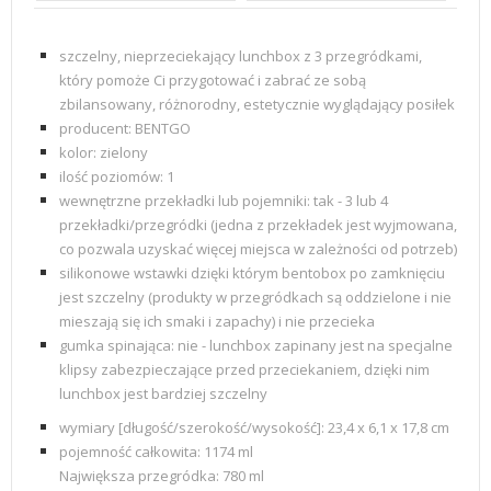
szczelny, nieprzeciekający lunchbox z 3 przegródkami,
który pomoże Ci przygotować i zabrać ze sobą
zbilansowany, różnorodny, estetycznie wyglądający posiłek
producent: BENTGO
kolor: zielony
ilość poziomów:
1
wewnętrzne przekładki lub pojemniki: tak - 3 lub 4
przekładki/przegródki (jedna z przekładek jest wyjmowana,
co pozwala uzyskać więcej miejsca w zależności od potrzeb)
silikonowe wstawki dzięki którym bentobox po zamknięciu
jest szczelny (produkty w przegródkach są oddzielone i nie
mieszają się ich smaki i zapachy) i nie przecieka
gumka spinająca: nie - lunchbox zapinany jest na specjalne
klipsy zabezpieczające przed przeciekaniem, dzięki nim
lunchbox jest bardziej szczelny
wymiary [długość/szerokość/wysokość]: 23,4 x 6,1 x 17,8 cm
pojemność całkowita:
1174 ml
Największa przegródka: 780 ml