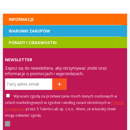
INFORMACJE
WARUNKI ZAKUPÓW
PORADY I CIEKAWOSTKI
NEWSLETTER
Zapisz się do newslettera, aby otrzymywać zniżki oraz
informacje o promocjach i wyprzedażach.
*
Wyrażam zgodę na przetwarzanie moich danych osobowych w
celach marketingowych w zgodzie i według zasad określonych w
Polityce
prywatności
przez: 5 Talents Lab sp. z o.o.
. Wiem, że w każdej chwili
mogę odwołać zgodę.