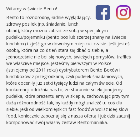
Witamy w świecie Bento!
Bento to różnorodny, ładnie wyglądający,
zdrowy posiłek (np. śniadanie, lunch,
obiad), który można zabrać ze sobą w specjalnym
pudełku/pojemniku (bento box lub szerzej znany na świecie
lunchbox) i zjeść go w dowolnym miejscu i czasie. Jeśli jesteś
osobą, która na co dzień stara się dbać o siebie, a
jednocześnie nie boi się nowych, świeżych pomysłów, trafiłeś
we właściwe miejsce. Jesteśmy pierwszym w Polsce
(istniejemy od 2011 roku) dystrybutorem Bento Boxów i
lunchboxów z przegródkami, czyli pudełek śniadaniowych,
które doceniły już setki tysięcy ludzi na całym świecie. Od
konkurencji odróżnia nas to, że starannie selekcjonujemy
pudełka, które prezentujemy w sklepie, zachowując przy tym
dużą różnorodność tak, by każdy mógł znaleźć tu coś dla
siebie. Jeśli od wielkomiejskich fast food’ów wolisz ideę slow
food, koniecznie zapoznaj się z nasza ofertą i już dziś zacznij
komponować swój własny zestaw Bentomaniaka.