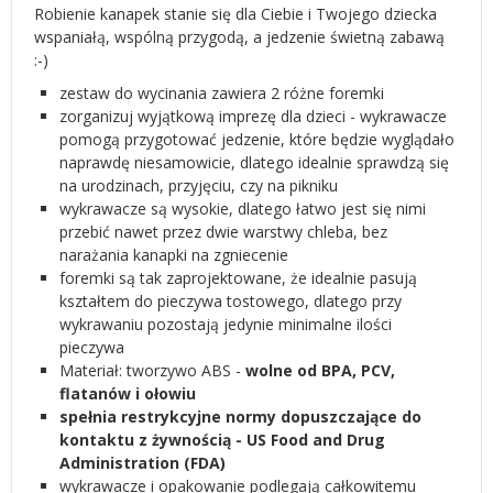
Robienie kanapek stanie się dla Ciebie i Twojego dziecka
wspaniałą, wspólną przygodą, a jedzenie świetną zabawą
:-)
zestaw do wycinania zawiera 2 różne foremki
zorganizuj wyjątkową imprezę dla dzieci - wykrawacze
pomogą przygotować jedzenie, które będzie wyglądało
naprawdę niesamowicie, dlatego idealnie sprawdzą się
na urodzinach, przyjęciu, czy na pikniku
wykrawacze są wysokie, dlatego łatwo jest się nimi
przebić nawet przez dwie warstwy chleba, bez
narażania kanapki na zgniecenie
foremki są tak zaprojektowane, że idealnie pasują
kształtem do pieczywa tostowego, dlatego przy
wykrawaniu pozostają jedynie minimalne ilości
pieczywa
Materiał: tworzywo ABS -
wolne od BPA, PCV,
flatanów i ołowiu
spełnia restrykcyjne normy dopuszczające do
kontaktu z żywnością - US Food and Drug
Administration (FDA)
wykrawacze i opakowanie podlegają całkowitemu