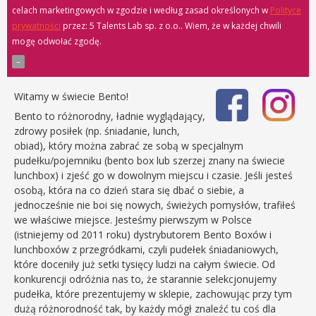
celach marketingowych w zgodzie i według zasad określonych w
Polityce
prywatności
przez: 5 Talents Lab sp. z o.o.
. Wiem, że w każdej chwili
mogę odwołać zgodę.
Witamy w świecie Bento!
Bento to różnorodny, ładnie wyglądający,
zdrowy posiłek (np. śniadanie, lunch,
obiad), który można zabrać ze sobą w specjalnym
pudełku/pojemniku (bento box lub szerzej znany na świecie
lunchbox) i zjeść go w dowolnym miejscu i czasie. Jeśli jesteś
osobą, która na co dzień stara się dbać o siebie, a
jednocześnie nie boi się nowych, świeżych pomysłów, trafiłeś
we właściwe miejsce. Jesteśmy pierwszym w Polsce
(istniejemy od 2011 roku) dystrybutorem Bento Boxów i
lunchboxów z przegródkami, czyli pudełek śniadaniowych,
które doceniły już setki tysięcy ludzi na całym świecie. Od
konkurencji odróżnia nas to, że starannie selekcjonujemy
pudełka, które prezentujemy w sklepie, zachowując przy tym
dużą różnorodność tak, by każdy mógł znaleźć tu coś dla