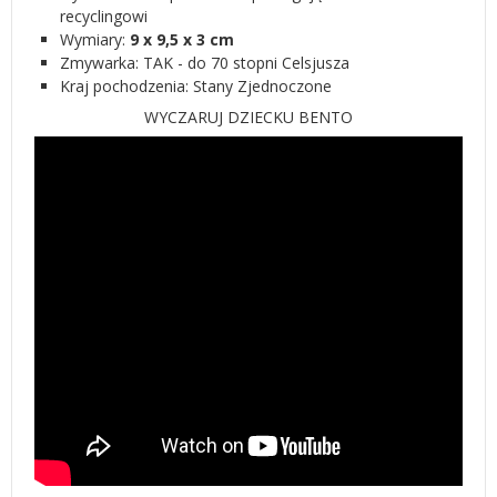
recyclingowi
Wymiary:
9 x 9,5 x 3 cm
Zmywarka: TAK - do 70 stopni Celsjusza
Kraj pochodzenia: Stany Zjednoczone
WYCZARUJ DZIECKU BENTO