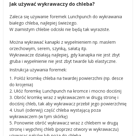
Jak używać wykrawaczy do chleba?
Zaleca się używanie foremek Lunchpunch do wykrawania
białego chleba, najlepiej świeżego.
W ziarnistym chlebie odciski nie będą tak wyraziste.
Można wykrawać kanapki z wypełnieniem np. masłem
orzechowym, serem, szynką, sałatą itp.
Wykrawacze działają najlepiej, gdy kanapka nie jest zbyt
gruba i wypełnienie nie jest zbyt twarde lub elastyczne.
Instrukcja używania foremek:
1. Połóż kromkę chleba na twardej powierzchni (np. desce
do krojenia)
2. Ułóż foremkę Lunchpunch na kromce i mocno dociśnij
3. Obróć kromkę wraz z wykrawaczem w drugą stronę i
dociśnij chleb, tak aby wykrawacz przebił jego powierzchnię
4. Usuń (oderwij) część chleba wystającą poza
wykrawaczem (w tym skórkę)
5. Ponownie obróć wykrawacz wraz z chlebem w drugą
stronę i wypchnij chleb (poprzez otwory w wykrawaczu)
używając palców lub noża do chleba