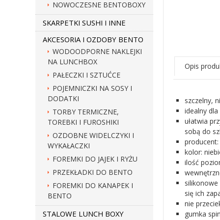
NOWOCZESNE BENTOBOXY
SKARPETKI SUSHI I INNE
AKCESORIA I OZDOBY BENTO
WODOODPORNE NAKLEJKI
NA LUNCHBOX
Opis produ
PAŁECZKI I SZTUĆCE
POJEMNICZKI NA SOSY I
DODATKI
szczelny, n
idealny dla
TORBY TERMICZNE,
ułatwia pr
TOREBKI I FUROSHIKI
sobą do sz
OZDOBNE WIDELCZYKI I
producent:
WYKAŁACZKI
kolor: nie
FOREMKI DO JAJEK I RYŻU
ilość pozi
PRZEKŁADKI DO BENTO
wewnętrzne
silikonowe
FOREMKI DO KANAPEK I
się ich zap
BENTO
nie przeci
STALOWE LUNCH BOXY
gumka spin