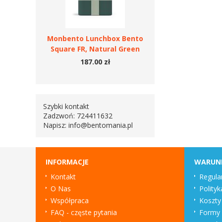
Monbento Lunchbox Bento
Square FR, Natural Green
187.00 zł
Szybki kontakt
Zadzwoń: 724411632
Napisz:
info@bentomania.pl
INFORMACJE
WARUN
Kontakt
Regula
O Nas
Polityk
Współpraca
Koszty
FAQ - częste pytania
Formy 