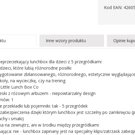
Kod EAN: 4260
ktu
Inne wzory produktu
Opinie kup
ieprzeciekający lunchbox dla dzieci z 5 przegródkami
 dzieci, które lubią różnorodne posiłki
zygotowanie zbilansowanego, różnorodnego, estetycznie wyglądająceg
koły, na wycieczkę, czy na trening
 Little Lunch Box Co
bieski z różowym arbuzem - niepowtarzalny design
omów: 1
 przekładki lub pojemniki: tak - 5 przegródek
 zabezpieczenia dzięki którym lunchbox jest szczelny po zamknięciu (
achy i smaki)
eka na zewnątrz, ani w środku między przegródkami
ająca: nie - lunchbox zapinany jest na specjalny klips/zatrzask zabez