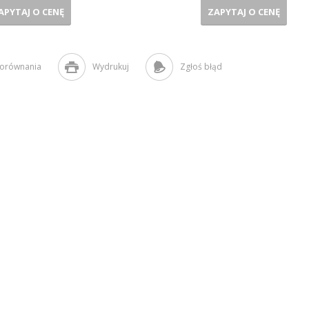
APYTAJ O CENĘ
ZAPYTAJ O CENĘ
porównania
Wydrukuj
Zgłoś błąd