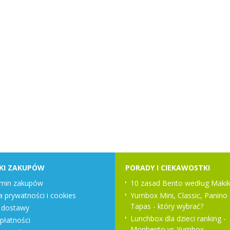
KI ZAKUPÓW
PORADY I CIEKAWOSTKI
min zakupów
10 zasad Bento według Makik
a prywatności i cookies
Yumbox Mini, Classic, Panino 
Tapas - który wybrać?
 dostawy
Lunchbox dla dzieci ranking -
płatności
Monbento vs Yumbox -