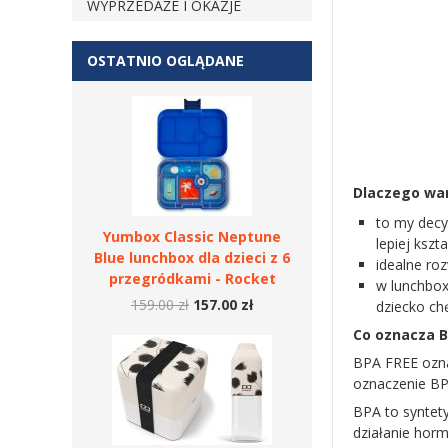
WYPRZEDAŻE I OKAZJE
OSTATNIO OGLĄDANE
Dlaczego war
to my decy
Yumbox Classic Neptune
lepiej ksz
Blue lunchbox dla dzieci z 6
idealne ro
przegródkami - Rocket
w lunchbox
159.00 zł
157.00 zł
dziecko ch
Co oznacza B
BPA FREE ozna
oznaczenie BP
BPA to syntety
działanie hor