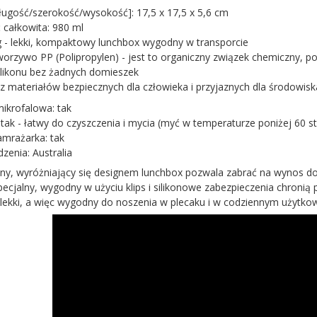
ługość/szerokość/wysokość]: 17,5 x 17,5 x 5,6 cm
całkowita: 980 ml
 - lekki, kompaktowy lunchbox wygodny w transporcie
worzywo PP (Polipropylen) - jest to organiczny związek chemiczny, po
ilikonu bez żadnych domieszek
z materiałów bezpiecznych dla człowieka i przyjaznych dla środowiska
ikrofalowa: tak
tak - łatwy do czyszczenia i mycia (myć w temperaturze poniżej 60 st
mrażarka: tak
zenia: Australia
, wyróżniający się designem lunchbox pozwala zabrać na wynos do 5 
ecjalny, wygodny w użyciu klips i silikonowe zabezpieczenia chronią 
lekki, a więc wygodny do noszenia w plecaku i w codziennym użytkow