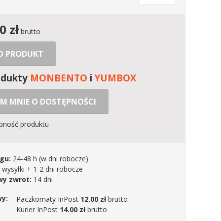
00
zł
brutto
 O PRODUKT
odukty
MONBENTO
i
YUMBOX
M MNIE O DOSTĘPNOŚCI
ępność produktu
gu:
24-48 h
(w dni robocze)
 wysyłki + 1-2 dni robocze
y zwrot:
14 dni
wy:
Paczkomaty InPost
12.00 zł
brutto
Kurier InPost
14.00 zł
brutto