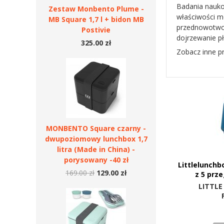
Badania nauko
Zestaw Monbento Plume -
właściwości m
MB Square 1,7 l + bidon MB
przednowotwor
Postivie
dojrzewanie p
325.00 zł
Zobacz inne p
MONBENTO Square czarny -
dwupoziomowy lunchbox 1,7
litra (Made in China) -
porysowany -40 zł
Littlelunchb
169.00 zł
129.00 zł
z 5 prz
LITTLE