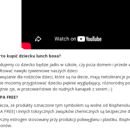
to kupić dziecku lunch boxa?
dujemy co dziecko będzie jadło w szkole, czy poza domem i przede w
tałtować nawyki żywieniowe naszych dzieci
związanie dla rodziców dzieci, które są na diecie, mają nietolerancj
ie możemy przygotować dziecku pięknie wyglądający, różnorodny pos
ętnie zje, w przeciwieństwie do nudnych kanapek z serem ;-)
PA FREE?
cza, że produkty oznaczone tym symbolem są wolne od Bisphenolu A
A FREE) i innych toksycznych związków chemicznych są bezpieczne dl
czny estrogen stosowany przy produkcji poliwęglanu i plastiku. Bis
monów.