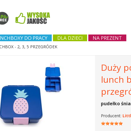
NCHBOXY DO PRACY
DLA DZIECI
NA PREZENT
CHBOX - 2, 3, 5 PRZEGRÓDEK
Duży p
lunch b
przegr
pudełko śnia
Producent:
Lit