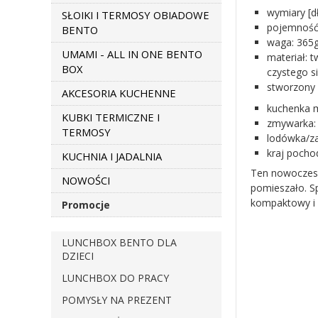
wymiary [d
SŁOIKI I TERMOSY OBIADOWE
pojemność 
BENTO
waga: 365g
UMAMI - ALL IN ONE BENTO
materiał: t
BOX
czystego s
stworzony 
AKCESORIA KUCHENNE
kuchenka m
KUBKI TERMICZNE I
zmywarka: 
TERMOSY
lodówka/za
kraj pochod
KUCHNIA I JADALNIA
Ten nowoczesny
NOWOŚCI
pomieszało. Sp
kompaktowy i 
Promocje
LUNCHBOX BENTO DLA
DZIECI
LUNCHBOX DO PRACY
POMYSŁY NA PREZENT