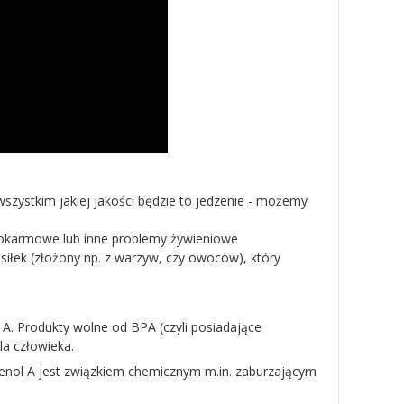
szystkim jakiej jakości będzie to jedzenie - możemy
e pokarmowe lub inne problemy żywieniowe
iłek (złożony np. z warzyw, czy owoców), który
. Produkty wolne od BPA (czyli posiadające
a człowieka.
phenol A jest związkiem chemicznym m.in. zaburzającym