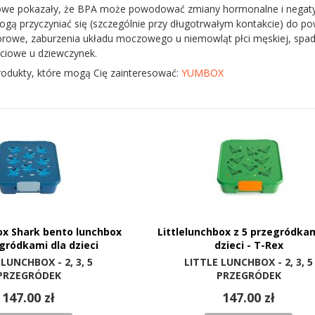
we pokazały, że BPA może powodować zmiany hormonalne i negatyw
ogą przyczyniać się (szczególnie przy długotrwałym kontakcie) do 
owe, zaburzenia układu moczowego u niemowląt płci męskiej, spade
łciowe u dziewczynek.
rodukty, które mogą Cię zainteresować:
YUMBOX
ox Shark bento lunchbox
Littlelunchbox z 5 przegródkam
egródkami dla dzieci
dzieci - T-Rex
 LUNCHBOX - 2, 3, 5
LITTLE LUNCHBOX - 2, 3, 5
PRZEGRÓDEK
PRZEGRÓDEK
147.00 zł
147.00 zł