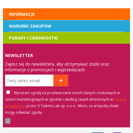
INFORMACJE
WARUNKI ZAKUPÓW
PORADY I CIEKAWOSTKI
NEWSLETTER
Zapisz się do newslettera, aby otrzymywać zniżki oraz
informacje o promocjach i wyprzedażach.
*
Wyrażam zgodę na przetwarzanie moich danych osobowych w
celach marketingowych w zgodzie i według zasad określonych w
Polityce
prywatności
przez: 5 Talents Lab sp. z o.o.
. Wiem, że w każdej chwili
mogę odwołać zgodę.