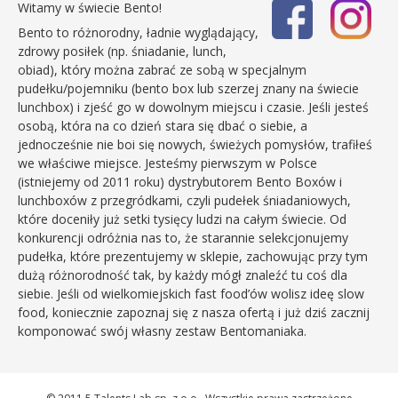
Witamy w świecie Bento!
Bento to różnorodny, ładnie wyglądający,
zdrowy posiłek (np. śniadanie, lunch,
obiad), który można zabrać ze sobą w specjalnym
pudełku/pojemniku (bento box lub szerzej znany na świecie
lunchbox) i zjeść go w dowolnym miejscu i czasie. Jeśli jesteś
osobą, która na co dzień stara się dbać o siebie, a
jednocześnie nie boi się nowych, świeżych pomysłów, trafiłeś
we właściwe miejsce. Jesteśmy pierwszym w Polsce
(istniejemy od 2011 roku) dystrybutorem Bento Boxów i
lunchboxów z przegródkami, czyli pudełek śniadaniowych,
które doceniły już setki tysięcy ludzi na całym świecie. Od
konkurencji odróżnia nas to, że starannie selekcjonujemy
pudełka, które prezentujemy w sklepie, zachowując przy tym
dużą różnorodność tak, by każdy mógł znaleźć tu coś dla
siebie. Jeśli od wielkomiejskich fast food’ów wolisz ideę slow
food, koniecznie zapoznaj się z nasza ofertą i już dziś zacznij
komponować swój własny zestaw Bentomaniaka.