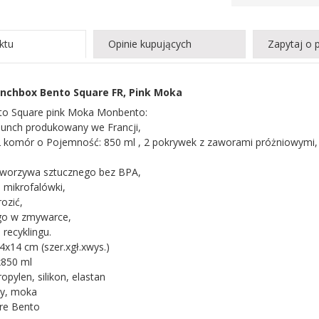
ktu
Opinie kupujących
Zapytaj o 
nchbox Bento Square FR, Pink Moka
to Square pink Moka Monbento:
 lunch produkowany we Francji,
z 2 komór o Pojemność: 850 ml , 2 pokrywek z zaworami próżniowymi,
tworzywa sztucznego bez BPA,
o mikrofalówki,
ozić,
go w zmywarce,
 recyklingu.
x14 cm (szer.xgł.xwys.)
x850 ml
ropylen, silikon, elastan
wy, moka
are Bento