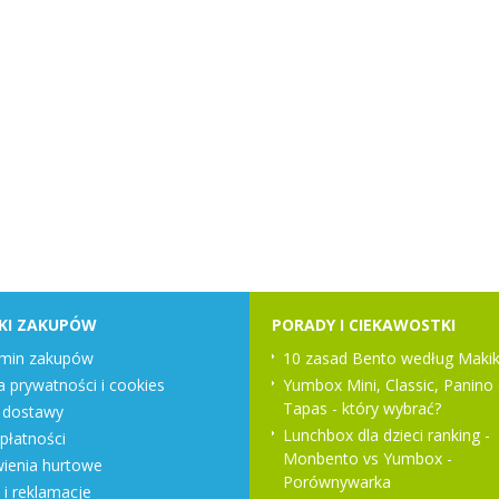
KI ZAKUPÓW
PORADY I CIEKAWOSTKI
min zakupów
10 zasad Bento według Makik
a prywatności i cookies
Yumbox Mini, Classic, Panino 
Tapas - który wybrać?
 dostawy
Lunchbox dla dzieci ranking -
płatności
Monbento vs Yumbox -
enia hurtowe
Porównywarka
 i reklamacje