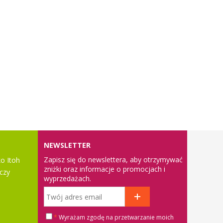
NEWSLETTER
Zapisz się do newslettera, aby otrzymywać
o Itoh
zniżki oraz informacje o promocjach i
czy
wyprzedażach.
*
Wyrażam zgodę na przetwarzanie moich