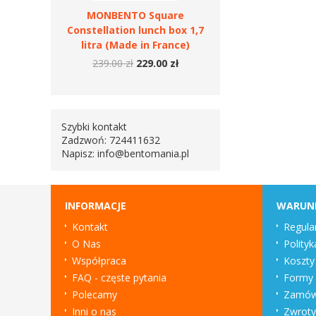
MONBENTO Square
Constellation lunch box 1,7
litra (Made in France)
239.00 zł
229.00 zł
Szybki kontakt
Zadzwoń: 724411632
Napisz:
info@bentomania.pl
INFORMACJE
WARUN
Kontakt
Regula
O Nas
Polityk
Współpraca
Koszty
FAQ - częste pytania
Formy 
Polecamy
Zamówi
Inni o nas
Zwroty