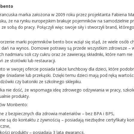
nbento
rancuska marka założona w 2009 roku przez projektanta Fabiena Marr
osku, że na rynku europejskim brakuje pojemników na samodzielnie 
ze sobą do pracy. Połączyli więc swoje siły i stworzyli brand, które
orzenie marki pojemników bento box wziął się stąd, że wiele osób c
 dań na wynos. Domowe potrawy są przede wszystkim zdrowsze – wie
ch nadmiaru soli czy cukru oraz że zawierają składniki, które nam nie
 ze stołówki lub restauracji.
o w swojej ofercie posiada także lunchboxy dla dzieci, które podob
ie śniadanie lub przekąski. Dzięki temu dzieci mają pod ręką wartości
dżówki czy batoniki ze szkolnego sklepiku.
ka nie dość, że wspomaga ideę zdrowego odżywiania w pracy, szkole
ualnie produkty.
tów Monbento:
e z bezpiecznych dla zdrowia materiałów – bez BPA i BPS,
ne są do kontaktu z żywnością – posiadają niezbędne certyfikaty kont
czne,
kości produkty – posiadają 3 lata gwarancji,