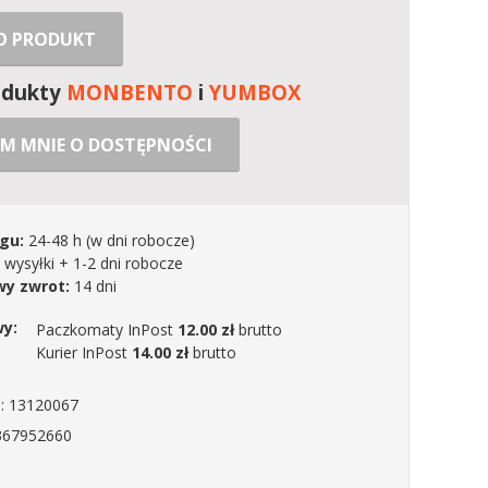
 O PRODUKT
odukty
MONBENTO
i
YUMBOX
M MNIE O DOSTĘPNOŚCI
gu:
24-48 h
(w dni robocze)
 wysyłki + 1-2 dni robocze
y zwrot:
14 dni
wy:
Paczkomaty InPost
12.00 zł
brutto
Kurier InPost
14.00 zł
brutto
: 13120067
367952660