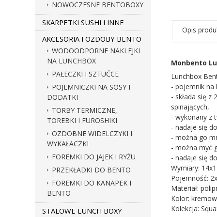
NOWOCZESNE BENTOBOXY
SKARPETKI SUSHI I INNE
Opis produ
AKCESORIA I OZDOBY BENTO
WODOODPORNE NAKLEJKI
NA LUNCHBOX
Monbento Lu
PAŁECZKI I SZTUĆCE
Lunchbox Ben
- pojemnik na
POJEMNICZKI NA SOSY I
- składa się 
DODATKI
spinających,
TORBY TERMICZNE,
- wykonany z 
TOREBKI I FUROSHIKI
- nadaje się d
OZDOBNE WIDELCZYKI I
- można go mr
WYKAŁACZKI
- można myć 
FOREMKI DO JAJEK I RYŻU
- nadaje się do
Wymiary: 14x14
PRZEKŁADKI DO BENTO
Pojemność: 2
FOREMKI DO KANAPEK I
Materiał: polip
BENTO
Kolor: kremo
Kolekcja: Squ
STALOWE LUNCH BOXY