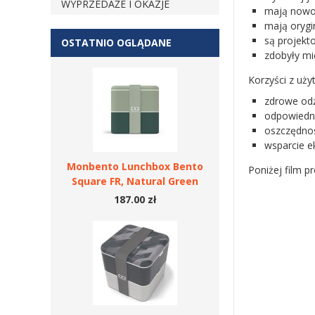
WYPRZEDAŻE I OKAZJE
mają nowoc
mają orygi
są projekt
OSTATNIO OGLĄDANE
zdobyły m
Korzyści z uż
zdrowe odż
odpowiedni
oszczędnoś
wsparcie e
Monbento Lunchbox Bento
Poniżej film p
Square FR, Natural Green
187.00 zł