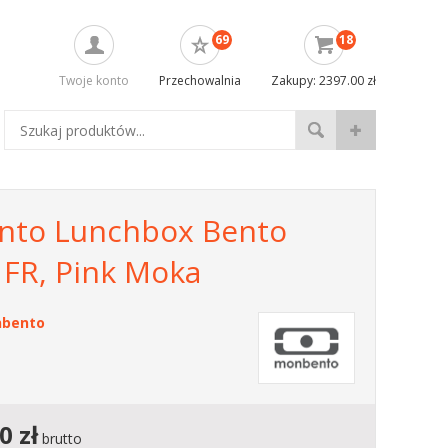
69
18
Twoje konto
Przechowalnia
Zakupy: 2397.00 zł
to Lunchbox Bento
 FR, Pink Moka
bento
00
zł
brutto