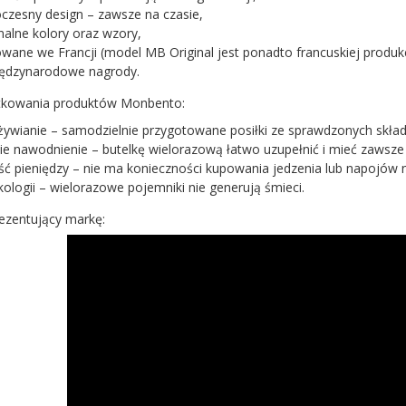
zesny design – zawsze na czasie,
nalne kolory oraz wzory,
owane we Francji (model MB Original jest ponadto francuskiej produkc
iędzynarodowe nagrody.
ytkowania produktów Monbento:
ywianie – samodzielnie przygotowane posiłki ze sprawdzonych skła
e nawodnienie – butelkę wielorazową łatwo uzupełnić i mieć zawsze 
ć pieniędzy – nie ma konieczności kupowania jedzenia lub napojów 
kologii – wielorazowe pojemniki nie generują śmieci.
rezentujący markę: