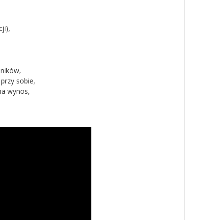
ji),
dników,
przy sobie,
na wynos,