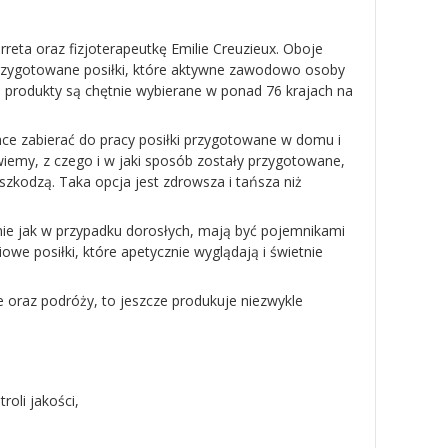
eta oraz fizjoterapeutkę Emilie Creuzieux. Oboje
przygotowane posiłki, które aktywne zawodowo osoby
go produkty są chętnie wybierane w ponad 76 krajach na
hce zabierać do pracy posiłki przygotowane w domu i
my, z czego i w jaki sposób zostały przygotowane,
 szkodzą. Taka opcja jest zdrowsza i tańsza niż
nie jak w przypadku dorosłych, mają być pojemnikami
owe posiłki, które apetycznie wyglądają i świetnie
 oraz podróży, to jeszcze produkuje niezwykle
roli jakości,