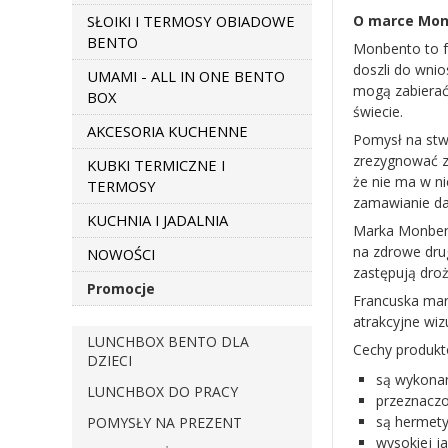
SŁOIKI I TERMOSY OBIADOWE
O marce Mo
BENTO
Monbento to f
doszli do wni
UMAMI - ALL IN ONE BENTO
mogą zabierać 
BOX
świecie.
AKCESORIA KUCHENNE
Pomysł na stw
zrezygnować z
KUBKI TERMICZNE I
że nie ma w ni
TERMOSY
zamawianie dań
KUCHNIA I JADALNIA
Marka Monbent
na zdrowe drug
NOWOŚCI
zastępują droż
Promocje
Francuska mar
atrakcyjne wiz
LUNCHBOX BENTO DLA
Cechy produk
DZIECI
są wykonan
LUNCHBOX DO PRACY
przeznaczo
są hermety
POMYSŁY NA PREZENT
wysokiej ja