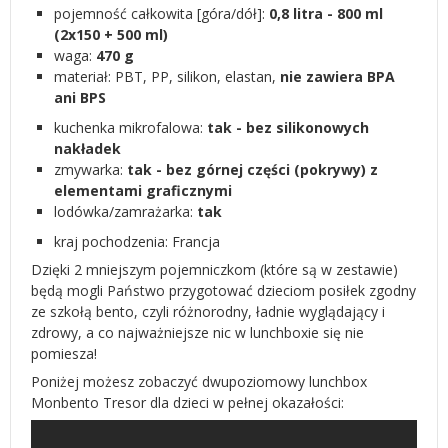
pojemność całkowita [góra/dół]:
0,8 litra - 800 ml
(
2x150 + 500 ml)
waga:
470 g
materiał: PBT, PP, silikon, elastan,
nie zawiera BPA
ani BPS
kuchenka mikrofalowa:
tak - bez silikonowych
nakładek
zmywarka:
tak - bez górnej części (pokrywy) z
elementami graficznymi
lodówka/zamrażarka:
tak
kraj pochodzenia: Francja
Dzięki 2 mniejszym pojemniczkom (które są w zestawie)
będą mogli Państwo przygotować dzieciom posiłek zgodny
ze szkołą bento, czyli różnorodny, ładnie wyglądający i
zdrowy, a co najważniejsze nic w lunchboxie się nie
pomiesza!
Poniżej możesz zobaczyć dwupoziomowy lunchbox
Monbento Tresor dla dzieci w pełnej okazałości: