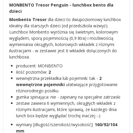
MONBENTO Tresor Penguin - lunchbox bento dla
dzieci
Monbento Tresor
dla dzieci to dwupoziomowy lunchbox
idealny dla starszych dzieci (od przedszkola wzwyż).
Lunchbox Monbento wyróżnia się świetnym, kolorowym
wyglądem, sporą pojemnością (0,9 litra) i możliwością
wymieniania okrągłych, kolorowych wkładek z różnymi
ilustracjami - w zestawie jest 6 wkładek dołączonych do
lunchboxa.
producent:
MONBENTO
ilość poziomów:
2
wewnętrzna przekładka lub pojemnik: tak -
2
wewnętrzne pojemniki
ułatwiające przygotowanie
różnorodnego posiłku
gumka spinająca: nie - zapinany na specjalne zatrzaski
zestaw zawiera 6 wymiennych, okrągłych wkładek z
różnymi ilustracjami, które sprawią, że każdego dnia
lunch box będzie wyglądać trochę inaczej :-)
wymiary [długość/szerokość/wysokość]:
160/92/104
mm