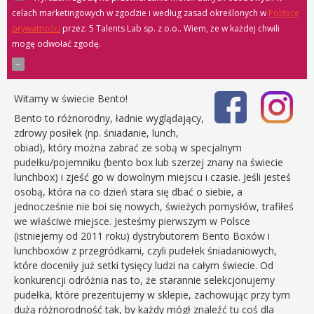
celach marketingowych w zgodzie i według zasad określonych w
Polityce
prywatności
przez: 5 Talents Lab sp. z o.o.
. Wiem, że w każdej chwili
mogę odwołać zgodę.
Witamy w świecie Bento!
Bento to różnorodny, ładnie wyglądający,
zdrowy posiłek (np. śniadanie, lunch,
obiad), który można zabrać ze sobą w specjalnym
pudełku/pojemniku (bento box lub szerzej znany na świecie
lunchbox) i zjeść go w dowolnym miejscu i czasie. Jeśli jesteś
osobą, która na co dzień stara się dbać o siebie, a
jednocześnie nie boi się nowych, świeżych pomysłów, trafiłeś
we właściwe miejsce. Jesteśmy pierwszym w Polsce
(istniejemy od 2011 roku) dystrybutorem Bento Boxów i
lunchboxów z przegródkami, czyli pudełek śniadaniowych,
które doceniły już setki tysięcy ludzi na całym świecie. Od
konkurencji odróżnia nas to, że starannie selekcjonujemy
pudełka, które prezentujemy w sklepie, zachowując przy tym
dużą różnorodność tak, by każdy mógł znaleźć tu coś dla