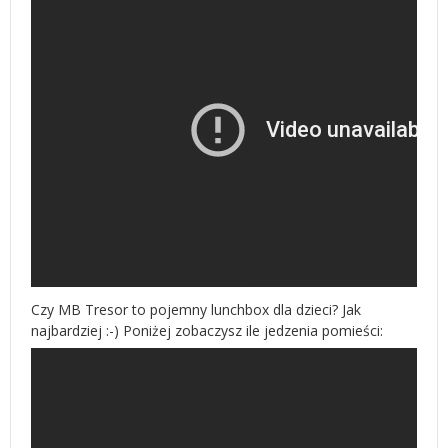
Czy MB Tresor to pojemny lunchbox dla dzieci? Jak
najbardziej :-) Poniżej zobaczysz ile jedzenia pomieści: