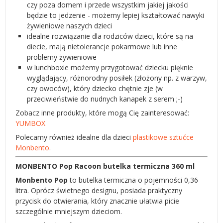
czy poza domem i przede wszystkim jakiej jakości
będzie to jedzenie - możemy lepiej kształtować nawyki
żywieniowe naszych dzieci
idealne rozwiązanie dla rodziców dzieci, które są na
diecie, mają nietolerancje pokarmowe lub inne
problemy żywieniowe
w lunchboxie możemy przygotować dziecku pięknie
wyglądający, różnorodny posiłek (złożony np. z warzyw,
czy owoców), który dziecko chętnie zje (w
przeciwieństwie do nudnych kanapek z serem ;-)
Zobacz inne produkty, które mogą Cię zainteresować:
YUMBOX
Polecamy również idealne dla dzieci
plastikowe sztućce
Monbento
.
MONBENTO Pop Racoon butelka termiczna 360 ml
Monbento Pop
to butelka termiczna o pojemności 0,36
litra. Oprócz świetnego designu, posiada praktyczny
przycisk do otwierania, który znacznie ułatwia picie
szczególnie mniejszym dzieciom.