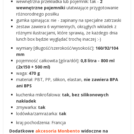
wewnętrzna przekładka lub pojemnik: tak -
2
wewnętrzne pojemniki
ułatwiające przygotowanie
różnorodnego posiłku
gumka spinająca: nie - zapinany na specjalne zatrzaski
zestaw zawiera 6 wymiennych, okrągłych wkładek z
różnymi ilustracjami, które sprawią, że każdego dnia
lunch box będzie wyglądać trochę inaczej :-)
wymiary [długość/szerokość/wysokość]:
160/92/104
mm
pojemność całkowita [góra/dół]:
0,8 litra - 800 ml
(
2x150 + 500 ml)
waga:
470 g
materiał: PBT, PP, silikon, elastan,
nie zawiera BPA
ani BPS
kuchenka mikrofalowa:
tak, bez silikonowych
nakładek
zmywarka:
tak
lodówka/zamrażarka:
tak
kraj pochodzenia: Francja
Dodatkowe
akcesoria Monbento
widoczne na