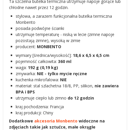
Ta szczelna butelka termiczna utrzymuje napoje gorące lub
chłodne nawet przez 12 godzin.
stylowa, a zarazem funkcjonalna butelka termiczna
Monbento
posiada podwójne ścianki
utrzymuje temperaturę - niską w lecie (zimne napoje
pozostają zimne), wysoką w zimie
producent:
MONBENTO
wymiary [średnica/wysokość]:
18,6 x 6,5 x 6,5 cm
pojemność całkowita:
360 ml
waga:
192 g (0,19 kg)
zmywarka:
NIE - tylko mycie ręczne
kuchenka mikrofalowa:
NIE
materiał: stal szlachetna 18/8, PP, silikon,
nie zawiera
BPA i BPS
utrzymuje ciepło lub zimno
do 12 godzin
kraj pochodzenia: Francja
kraj produkcji: Chiny
Dodatkowe
akcesoria Monbento
widoczne na
zdjęciach takie jak sztućce, małe okrągłe