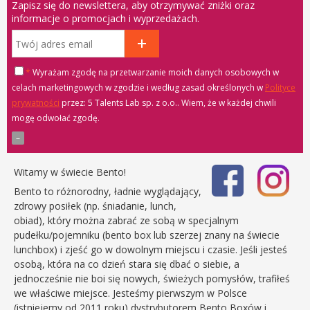
Zapisz się do newslettera, aby otrzymywać zniżki oraz
informacje o promocjach i wyprzedażach.
*
Wyrażam zgodę na przetwarzanie moich danych osobowych w
celach marketingowych w zgodzie i według zasad określonych w
Polityce
prywatności
przez: 5 Talents Lab sp. z o.o.
. Wiem, że w każdej chwili
mogę odwołać zgodę.
Witamy w świecie Bento!
Bento to różnorodny, ładnie wyglądający,
zdrowy posiłek (np. śniadanie, lunch,
obiad), który można zabrać ze sobą w specjalnym
pudełku/pojemniku (bento box lub szerzej znany na świecie
lunchbox) i zjeść go w dowolnym miejscu i czasie. Jeśli jesteś
osobą, która na co dzień stara się dbać o siebie, a
jednocześnie nie boi się nowych, świeżych pomysłów, trafiłeś
we właściwe miejsce. Jesteśmy pierwszym w Polsce
(istniejemy od 2011 roku) dystrybutorem Bento Boxów i