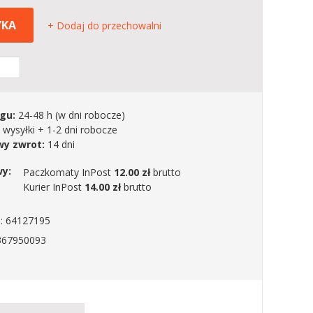
YKA
+ Dodaj do przechowalni
gu:
24-48 h
(w dni robocze)
 wysyłki + 1-2 dni robocze
y zwrot:
14 dni
wy:
Paczkomaty InPost
12.00 zł
brutto
Kurier InPost
14.00 zł
brutto
: 64127195
367950093