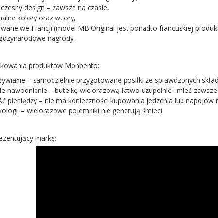
zesny design – zawsze na czasie,
nalne kolory oraz wzory,
owane we Francji (model MB Original jest ponadto francuskiej produkc
iędzynarodowe nagrody.
ytkowania produktów Monbento:
ywianie – samodzielnie przygotowane posiłki ze sprawdzonych skła
e nawodnienie – butelkę wielorazową łatwo uzupełnić i mieć zawsze 
ć pieniędzy – nie ma konieczności kupowania jedzenia lub napojów 
kologii – wielorazowe pojemniki nie generują śmieci.
rezentujący markę: