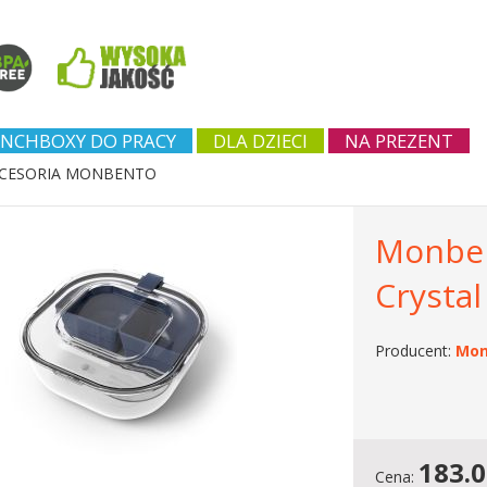
NCHBOXY DO PRACY
DLA DZIECI
NA PREZENT
CESORIA MONBENTO
Monben
Crystal
Producent:
Mon
183.
Cena: