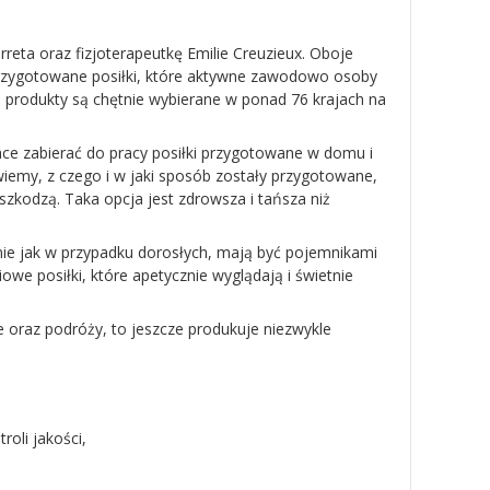
eta oraz fizjoterapeutkę Emilie Creuzieux. Oboje
przygotowane posiłki, które aktywne zawodowo osoby
go produkty są chętnie wybierane w ponad 76 krajach na
hce zabierać do pracy posiłki przygotowane w domu i
my, z czego i w jaki sposób zostały przygotowane,
 szkodzą. Taka opcja jest zdrowsza i tańsza niż
nie jak w przypadku dorosłych, mają być pojemnikami
owe posiłki, które apetycznie wyglądają i świetnie
 oraz podróży, to jeszcze produkuje niezwykle
roli jakości,