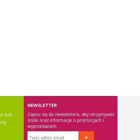
NEWSLETTER
Zapisz się do newslettera, aby otrzymywać
o Itoh
zniżki oraz informacje o promocjach i
czy
wyprzedażach.