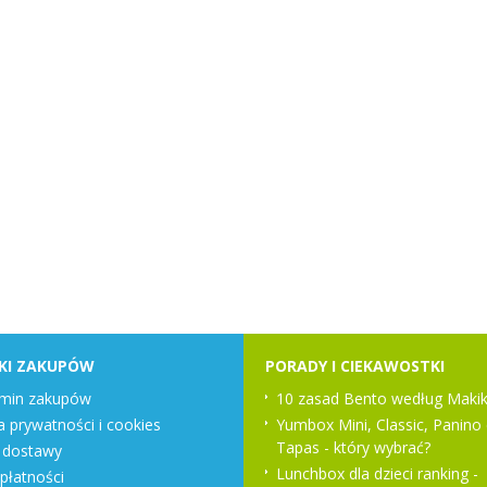
KI ZAKUPÓW
PORADY I CIEKAWOSTKI
min zakupów
10 zasad Bento według Makik
a prywatności i cookies
Yumbox Mini, Classic, Panino 
Tapas - który wybrać?
 dostawy
Lunchbox dla dzieci ranking -
płatności