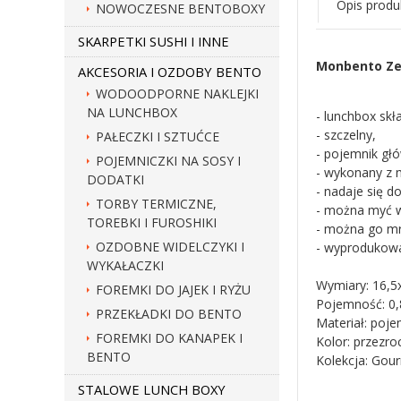
Opis produ
NOWOCZESNE BENTOBOXY
SKARPETKI SUSHI I INNE
Monbento Ze
AKCESORIA I OZDOBY BENTO
WODOODPORNE NAKLEJKI
NA LUNCHBOX
- lunchbox sk
- szczelny,
PAŁECZKI I SZTUĆCE
- pojemnik gł
POJEMNICZKI NA SOSY I
- wykonany z 
DODATKI
- nadaje się d
TORBY TERMICZNE,
- można myć 
TOREBKI I FUROSHIKI
- można go mr
OZDOBNE WIDELCZYKI I
- wyprodukowa
WYKAŁACZKI
Wymiary: 16,5x
FOREMKI DO JAJEK I RYŻU
Pojemność: 0,8
PRZEKŁADKI DO BENTO
Materiał: poje
FOREMKI DO KANAPEK I
Kolor: przezro
BENTO
Kolekcja: Gou
STALOWE LUNCH BOXY