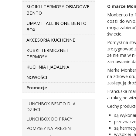
SŁOIKI I TERMOSY OBIADOWE
O marce Mo
BENTO
Monbento to f
doszli do wni
UMAMI - ALL IN ONE BENTO
mogą zabierać 
BOX
świecie.
AKCESORIA KUCHENNE
Pomysł na stw
zrezygnować z
KUBKI TERMICZNE I
że nie ma w ni
TERMOSY
zamawianie dań
KUCHNIA I JADALNIA
Marka Monbent
na zdrowe drug
NOWOŚCI
zastępują droż
Promocje
Francuska mar
atrakcyjne wiz
LUNCHBOX BENTO DLA
Cechy produk
DZIECI
są wykonan
LUNCHBOX DO PRACY
przeznaczo
są hermety
POMYSŁY NA PREZENT
wysokiej ja