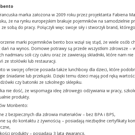
nbento
rancuska marka założona w 2009 roku przez projektanta Fabiena Marr
osku, że na rynku europejskim brakuje pojemników na samodzielnie 
ze sobą do pracy. Połączyli więc swoje siły i stworzyli brand, które
orzenie marki pojemników bento box wziął się stąd, że wiele osób c
 dań na wynos. Domowe potrawy są przede wszystkim zdrowsze – wie
ch nadmiaru soli czy cukru oraz że zawierają składniki, które nam nie
 ze stołówki lub restauracji.
o w swojej ofercie posiada także lunchboxy dla dzieci, które podob
ie śniadanie lub przekąski. Dzięki temu dzieci mają pod ręką wartości
dżówki czy batoniki ze szkolnego sklepiku.
ka nie dość, że wspomaga ideę zdrowego odżywiania w pracy, szkole
ualnie produkty.
tów Monbento:
e z bezpiecznych dla zdrowia materiałów – bez BPA i BPS,
ne są do kontaktu z żywnością – posiadają niezbędne certyfikaty kont
czne,
kości produkty – posiadają 3 lata gwarancji,