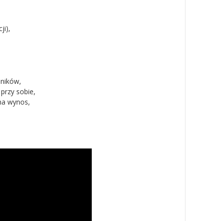
ji),
dników,
przy sobie,
na wynos,