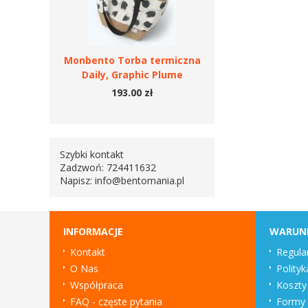
Monbento Torba termiczna
Daily, Graphic Plume
193.00 zł
Szybki kontakt
Zadzwoń: 724411632
Napisz:
info@bentomania.pl
INFORMACJE
WARUN
Kontakt
Regula
O Nas
Polityk
Współpraca
Koszty
FAQ - częste pytania
Formy 