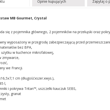
ktu
Opinie kupujących
Zapytaj o 
staw MB Gourmet, Crystal
łada się z pojemnika głównego, 2 pojemników na przekąski oraz pok
ówny wyposażony w przegrodę zabezpieczającą przed przemieszczan
materiałów bez BPA,
o użytku w kuchence mikrofalowej,
w zmywarce,
ozić,
ny we Francji.
16,5x7,1 cm (długośćxszer.xwys.),
5 l,
mniki i pokrywa Tritan™, uszczelki kauczuk SEBS,
czysty, granat
rmet