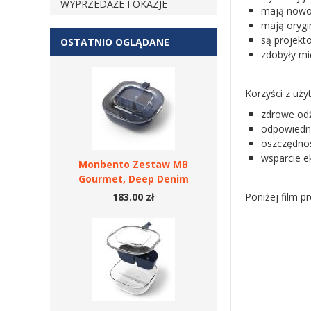
WYPRZEDAŻE I OKAZJE
mają nowoc
mają orygi
są projekt
OSTATNIO OGLĄDANE
zdobyły m
Korzyści z uż
zdrowe odż
odpowiedni
oszczędnoś
wsparcie e
Monbento Zestaw MB
Gourmet, Deep Denim
183.00 zł
Poniżej film p