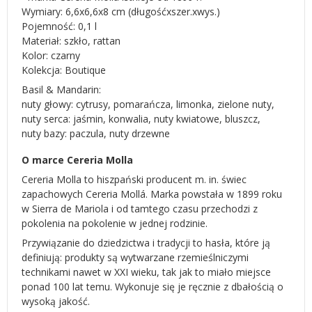
Wymiary: 6,6x6,6x8 cm (długośćxszer.xwys.)
Pojemność: 0,1 l
Materiał: szkło, rattan
Kolor: czarny
Kolekcja: Boutique
Basil & Mandarin:
nuty głowy: cytrusy, pomarańcza, limonka, zielone nuty,
nuty serca: jaśmin, konwalia, nuty kwiatowe, bluszcz,
nuty bazy: paczula, nuty drzewne
O marce Cereria Molla
Cereria Molla to hiszpański producent m. in. świec
zapachowych Cereria Mollá. Marka powstała w 1899 roku
w Sierra de Mariola i od tamtego czasu przechodzi z
pokolenia na pokolenie w jednej rodzinie.
Przywiązanie do dziedzictwa i tradycji to hasła, które ją
definiują: produkty są wytwarzane rzemieślniczymi
technikami nawet w XXI wieku, tak jak to miało miejsce
ponad 100 lat temu. Wykonuje się je ręcznie z dbałością o
wysoką jakość.