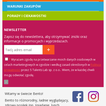
WARUNKI ZAKUPÓW
PORADY I CIEKAWOSTKI
NEWSLETTER
Zapisz się do newslettera, aby otrzymywać zniżki oraz
informacje o promocjach i wyprzedażach.
*
Wyrażam zgodę na przetwarzanie moich danych osobowych w
celach marketingowych w zgodzie i według zasad określonych w
Polityce
prywatności
przez: 5 Talents Lab sp. z o.o.
. Wiem, że w każdej chwili
mogę odwołać zgodę.
Witamy w świecie Bento!
Bento to różnorodny, ładnie wyglądający,
zdrowy posiłek (np. śniadanie, lunch,