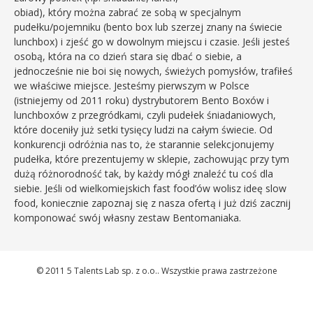
obiad), który można zabrać ze sobą w specjalnym
pudełku/pojemniku (bento box lub szerzej znany na świecie
lunchbox) i zjeść go w dowolnym miejscu i czasie. Jeśli jesteś
osobą, która na co dzień stara się dbać o siebie, a
jednocześnie nie boi się nowych, świeżych pomysłów, trafiłeś
we właściwe miejsce. Jesteśmy pierwszym w Polsce
(istniejemy od 2011 roku) dystrybutorem Bento Boxów i
lunchboxów z przegródkami, czyli pudełek śniadaniowych,
które doceniły już setki tysięcy ludzi na całym świecie. Od
konkurencji odróżnia nas to, że starannie selekcjonujemy
pudełka, które prezentujemy w sklepie, zachowując przy tym
dużą różnorodność tak, by każdy mógł znaleźć tu coś dla
siebie. Jeśli od wielkomiejskich fast food’ów wolisz ideę slow
food, koniecznie zapoznaj się z nasza ofertą i już dziś zacznij
komponować swój własny zestaw Bentomaniaka.
© 2011 5 Talents Lab sp. z o.o.. Wszystkie prawa zastrzeżone