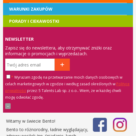
WARUNKI ZAKUPÓW
PORADY I CIEKAWOSTKI
NEWSLETTER
Zapisz się do newslettera, aby otrzymywać zniżki oraz
informacje o promocjach i wyprzedażach.
*
Wyrażam zgodę na przetwarzanie moich danych osobowych w
celach marketingowych w zgodzie i według zasad określonych w
Polityce
prywatności
przez: 5 Talents Lab sp. z o.o.
. Wiem, że w każdej chwili
mogę odwołać zgodę.
Witamy w świecie Bento!
Bento to różnorodny, ładnie wyglądający,
zdrowy posiłek (np. śniadanie, lunch,