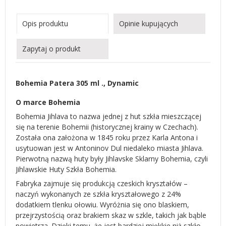
Opis produktu
Opinie kupujących
Zapytaj o produkt
Bohemia Patera 305 ml ., Dynamic
O marce Bohemia
Bohemia Jihlava to nazwa jednej z hut szkła mieszczącej
się na terenie Bohemii (historycznej krainy w Czechach).
Została ona założona w 1845 roku przez Karla Antona i
usytuowan jest w Antoninov Dul niedaleko miasta Jihlava.
Pierwotną nazwą huty były Jihlavske Sklarny Bohemia, czyli
Jihlawskie Huty Szkła Bohemia.
Fabryka zajmuje się produkcją czeskich kryształów –
naczyń wykonanych ze szkła kryształowego z 24%
dodatkiem tlenku ołowiu. Wyróżnia się ono blaskiem,
przejrzystością oraz brakiem skaz w szkle, takich jak bąble
powietrza. Dzięki temu, że jest bardziej miękkie niż szkło