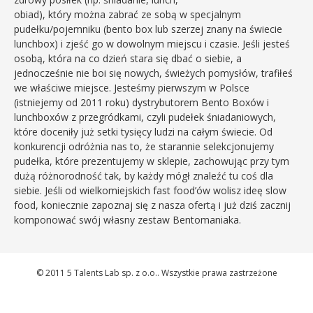
obiad), który można zabrać ze sobą w specjalnym
pudełku/pojemniku (bento box lub szerzej znany na świecie
lunchbox) i zjeść go w dowolnym miejscu i czasie. Jeśli jesteś
osobą, która na co dzień stara się dbać o siebie, a
jednocześnie nie boi się nowych, świeżych pomysłów, trafiłeś
we właściwe miejsce. Jesteśmy pierwszym w Polsce
(istniejemy od 2011 roku) dystrybutorem Bento Boxów i
lunchboxów z przegródkami, czyli pudełek śniadaniowych,
które doceniły już setki tysięcy ludzi na całym świecie. Od
konkurencji odróżnia nas to, że starannie selekcjonujemy
pudełka, które prezentujemy w sklepie, zachowując przy tym
dużą różnorodność tak, by każdy mógł znaleźć tu coś dla
siebie. Jeśli od wielkomiejskich fast food’ów wolisz ideę slow
food, koniecznie zapoznaj się z nasza ofertą i już dziś zacznij
komponować swój własny zestaw Bentomaniaka.
© 2011 5 Talents Lab sp. z o.o.. Wszystkie prawa zastrzeżone