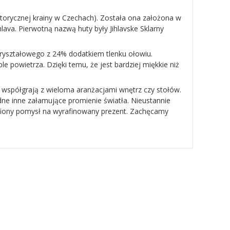
istorycznej krainy w Czechach). Została ona założona w
lava. Pierwotną nazwą huty były Jihlavske Sklarny
kryształowego z 24% dodatkiem tlenku ołowiu.
le powietrza. Dzięki temu, że jest bardziej miękkie niż
 współgrają z wieloma aranżacjami wnętrz czy stołów.
dne inne załamujące promienie światła. Nieustannie
fiony pomysł na wyrafinowany prezent. Zachęcamy