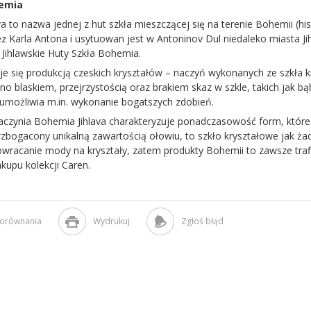
emia
a to nazwa jednej z hut szkła mieszczącej się na terenie Bohemii (h
z Karla Antona i usytuowan jest w Antoninov Dul niedaleko miasta Jih
 Jihlawskie Huty Szkła Bohemia.
je się produkcją czeskich kryształów – naczyń wykonanych ze szkła 
no blaskiem, przejrzystością oraz brakiem skaz w szkle, takich jak bąb
umożliwia m.in. wykonanie bogatszych zdobień.
aczynia Bohemia Jihlava charakteryzuje ponadczasowość form, które
wzbogacony unikalną zawartością ołowiu, to szkło kryształowe jak ża
racanie mody na kryształy, zatem produkty Bohemii to zawsze tra
kupu kolekcji Caren.
porównania
Wydrukuj
Zgłoś błąd