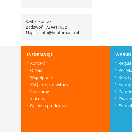
Szybki kontakt
Zadzwoń: 724411632
Napisz:
info@bentomania.pl
INFORMACJE
WARUN
Kontakt
Regula
O Nas
Polityk
Współpraca
Koszty
FAQ - częste pytania
Formy 
Polecamy
Zamówi
Inni o nas
Zwroty
Opinie o produktach
Formul