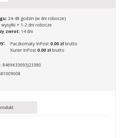
gu:
24-48 godzin
(w dni robocze)
 wysyłki + 1-2 dni robocze
y zwrot:
14 dni
wy:
Paczkomaty InPost
0.00 zł
brutto
Kurier InPost
0.00 zł
brutto
a: 8469K33093J23380
581009008
produkt