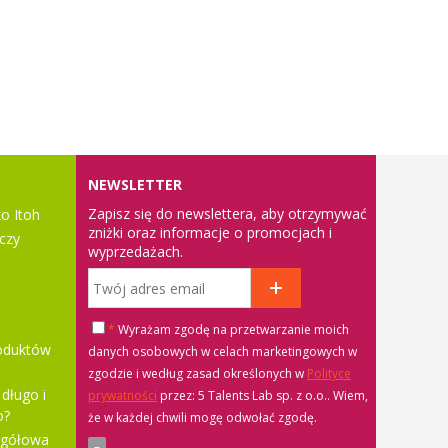
NEWSLETTER
Zapisz się do newslettera, aby otrzymywać
o Itoh
zniżki oraz informacje o promocjach i
czy
wyprzedażach.
*
Wyrażam zgodę na przetwarzanie moich
roduktów
danych osobowych w celach marketingowych w
zgodzie i według zasad określonych w
Polityce
długo i
prywatności
przez: 5 Talents Lab sp. z o.o.
. Wiem,
o?
że w każdej chwili mogę odwołać zgodę.
egółowa