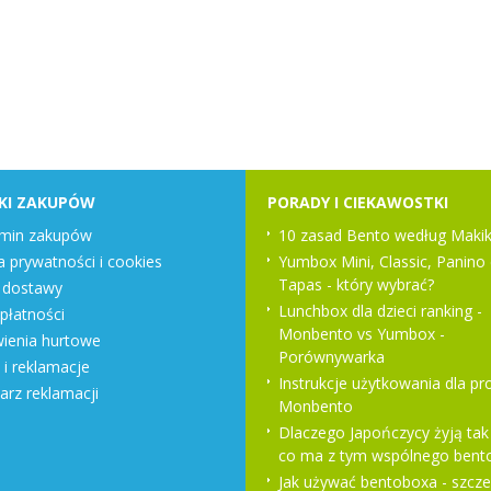
KI ZAKUPÓW
PORADY I CIEKAWOSTKI
min zakupów
10 zasad Bento według Makik
a prywatności i cookies
Yumbox Mini, Classic, Panino 
Tapas - który wybrać?
 dostawy
Lunchbox dla dzieci ranking -
płatności
Monbento vs Yumbox -
enia hurtowe
Porównywarka
 i reklamacje
Instrukcje użytkowania dla p
arz reklamacji
Monbento
Dlaczego Japończycy żyją tak 
co ma z tym wspólnego bent
Jak używać bentoboxa - szcz