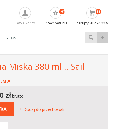
167
88
Twoje konto
Przechowalnia
Zakupy: 41257.00 zł
 Miska 380 ml ., Sail
EMIA
00
zł
brutto
YKA
+ Dodaj do przechowalni