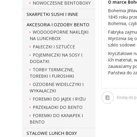
O marce Boh
NOWOCZESNE BENTOBOXY
Bohemia Jihlav
SKARPETKI SUSHI I INNE
1845 roku prze
Bohemia, czyli
AKCESORIA I OZDOBY BENTO
WODOODPORNE NAKLEJKI
Fabryka zajmu
NA LUNCHBOX
Wyróżnia się o
szkło sodowe 
PAŁECZKI I SZTUĆCE
Kryształowe n
POJEMNICZKI NA SOSY I
Ich materiał, 
DODATKI
zauważamy pow
TORBY TERMICZNE,
Państwa do za
TOREBKI I FUROSHIKI
OZDOBNE WIDELCZYKI I
WYKAŁACZKI
Dodaj do 
FOREMKI DO JAJEK I RYŻU
PRZEKŁADKI DO BENTO
FOREMKI DO KANAPEK I
BENTO
STALOWE LUNCH BOXY