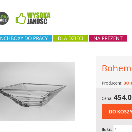
NCHBOXY DO PRACY
DLA DZIECI
NA PREZENT
Bohemia
Producent:
BOH
454.
Cena:
DO KOSZ
Ilość: