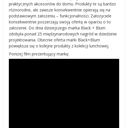
praktycznych akcesoriów do domu. Produkty te są bardzo
różnorodne, ale zawsze konsekwentnie opierają się na
podstawowym założeniu – funkcjonalności. Założyciele
konsekwentnie poszerzają swoją ofertę w oparciu o to
założenie. Do dnia dzisiejszego marka Black + Blum
zdobyła ponad 25 międzynarodowych nagród w dziedzinie
projektowania. Obecnie oferta marki Black+Blum
powiększa się o kolejne produkty z kolekcji lunchowej.
Poniżej film prezentujący markę: