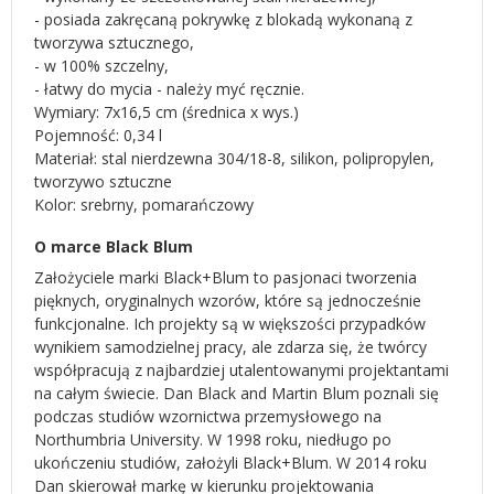
- posiada zakręcaną pokrywkę z blokadą wykonaną z
tworzywa sztucznego,
- w 100% szczelny,
- łatwy do mycia - należy myć ręcznie.
Wymiary: 7x16,5 cm (średnica x wys.)
Pojemność: 0,34 l
Materiał: stal nierdzewna 304/18-8, silikon, polipropylen,
tworzywo sztuczne
Kolor: srebrny, pomarańczowy
O marce Black Blum
Założyciele marki Black+Blum to pasjonaci tworzenia
pięknych, oryginalnych wzorów, które są jednocześnie
funkcjonalne. Ich projekty są w większości przypadków
wynikiem samodzielnej pracy, ale zdarza się, że twórcy
współpracują z najbardziej utalentowanymi projektantami
na całym świecie. Dan Black and Martin Blum poznali się
podczas studiów wzornictwa przemysłowego na
Northumbria University. W 1998 roku, niedługo po
ukończeniu studiów, założyli Black+Blum. W 2014 roku
Dan skierował markę w kierunku projektowania