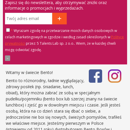
Zapisz się do newslettera, aby otrzymywać zniżki oraz
informacje o promocjach i wyprzedażach.
*
Wyrażam zgodę na przetwarzanie moich danych osobowych w
celach marketingowych w zgodzie i według zasad określonych w
Polityce
prywatności
przez: 5 Talents Lab sp. z o.o.
. Wiem, że w każdej chwili
mogę odwołać zgodę.
Witamy w świecie Bento!
Bento to różnorodny, ładnie wyglądający,
zdrowy posiłek (np. śniadanie, lunch,
obiad), który można zabrać ze sobą w specjalnym
pudełku/pojemniku (bento box lub szerzej znany na świecie
lunchbox) i zjeść go w dowolnym miejscu i czasie. Jeśli jesteś
osobą, która na co dzień stara się dbać o siebie, a
jednocześnie nie boi się nowych, świeżych pomysłów, trafiłeś
we właściwe miejsce. Jesteśmy pierwszym w Polsce
(istniejemy od 2011 roku) dystrybutorem Bento Boxów i