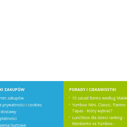
KI ZAKUPÓW
PORADY I CIEKAWOSTKI
min zakupów
10 zasad Bento według Makik
a prywatności i cookies
Yumbox Mini, Classic, Panino 
Tapas - który wybrać?
 dostawy
Lunchbox dla dzieci ranking -
płatności
Monbento vs Yumbox -
enia hurtowe