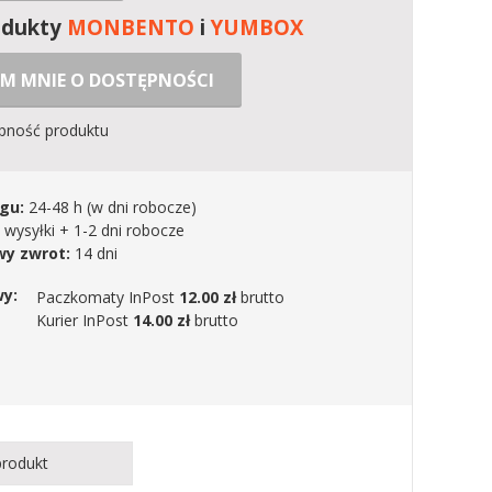
odukty
MONBENTO
i
YUMBOX
M MNIE O DOSTĘPNOŚCI
ępność produktu
gu:
24-48 h
(w dni robocze)
 wysyłki + 1-2 dni robocze
y zwrot:
14 dni
wy:
Paczkomaty InPost
12.00 zł
brutto
Kurier InPost
14.00 zł
brutto
produkt