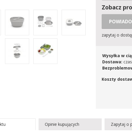
Zobacz pr
POWIADO
zapytaj o dost
Wysyłka w cią
Dostawa:
czas
Bezproblemow
Koszty dosta
ktu
Opinie kupujących
Zapytaj o 