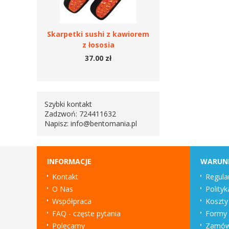
Skarpetki sushi z kawiorem
z łososia
37.00 zł
Szybki kontakt
Zadzwoń: 724411632
Napisz:
info@bentomania.pl
INFORMACJE
WARUN
Kontakt
Regula
O Nas
Polityk
Współpraca
Koszty
FAQ - częste pytania
Formy 
Polecamy
Zamówi