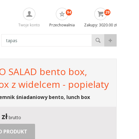
94
29
Twoje konto
Przechowalnia
Zakupy: 3020.00 zł
 SALAD bento box,
x z widelcem - popielaty
emnik śniadaniowy bento, lunch box
zł
brutto
 O PRODUKT