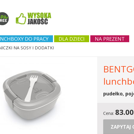
NCHBOXY DO PRACY
DLA DZIECI
NA PREZENT
ICZKI NA SOSY I DODATKI
BENTGO
lunchbo
pudełko, poj
83.00
Cena:
ZAPYTAJ