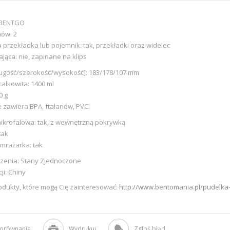
 BENTGO
mów:
2
przekładka lub pojemnik: tak, przekładki oraz widelec
jąca: nie, zapinane na klips
ługość/szerokość/wysokość]: 183/178/107 mm
ałkowita: 1400 ml
0 g
ie zawiera BPA, ftalanów, PVC
ikrofalowa: tak, z wewnętrzną pokrywką
tak
mrażarka: tak
dzenia:
Stany Zjednoczone
ji: Chiny
odukty, które mogą Cię zainteresować:
http://www.bentomania.pl/pudelka
porównania
Wydrukuj
Zgłoś błąd