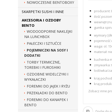
NOWOCZESNE BENTOBOXY
producent:
SKARPETKI SUSHI I INNE
ilość pozio
AKCESORIA I OZDOBY
wewnętrzna 
BENTO
gumka spina
WODOODPORNE NAKLEJKI
wymiary [d
NA LUNCHBOX
pojemność c
PAŁECZKI I SZTUĆCE
waga: ol. 15
POJEMNICZKI NA SOSY I
materiał: n
DODATKI
kuchenka m
TORBY TERMICZNE,
zmywarka: 
TOREBKI I FUROSHIKI
lodówka/za
OZDOBNE WIDELCZYKI I
kraj pocho
WYKAŁACZKI
kraj produkc
FOREMKI DO JAJEK I RYŻU
Zobacz inne pr
PRZEKŁADKI DO BENTO
FOREMKI DO KANAPEK I
BENTO
Dodaj do 