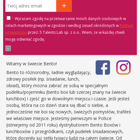
*
Wyrażam zgodę na przetwarzanie moich danych osobowych w
celach marketingowych w zgodzie i według zasad określonych w
Polityce
prywatności
przez: 5 Talents Lab sp. z o.o.
. Wiem, że w każdej chwili
mogę odwołać zgodę.
Witamy w świecie Bento!
Bento to różnorodny, ładnie wyglądający,
zdrowy posiłek (np. śniadanie, lunch,
obiad), który można zabrać ze sobą w specjalnym
pudełku/pojemniku (bento box lub szerzej znany na świecie
lunchbox) i zjeść go w dowolnym miejscu i czasie. Jeśli jesteś
osobą, która na co dzień stara się dbać o siebie, a
jednocześnie nie boi się nowych, świeżych pomysłów, trafiłeś
we właściwe miejsce. Jesteśmy pierwszym w Polsce
(istniejemy od 2011 roku) dystrybutorem Bento Boxów i
lunchboxów z przegródkami, czyli pudełek śniadaniowych,
które doceniły już setki tysięcy ludzi na całym świecie. Od