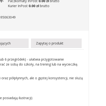
wy:
Paczkomaty InPost
0.00 zł
brutto
Kurier InPost
0.00 zł
brutto
695063049
ujących
Zapytaj o produkt
lub 6 przegródek) - ułatwia przygotowanie
ać ze sobą do szkoły, na trening lub na wycieczkę.
raz półpłynnych, ale o gęstej konsystencji, nie służą
posiadają ilustracji)