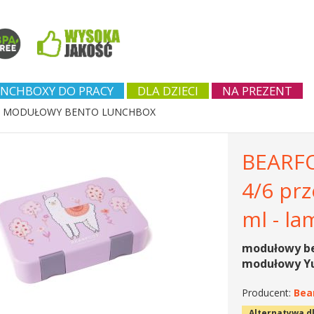
NCHBOXY DO PRACY
DLA DZIECI
NA PREZENT
- MODUŁOWY BENTO LUNCHBOX
BEARFO
4/6 prz
ml - l
modułowy ben
modułowy Y
Producent:
Bea
Alternatywa d