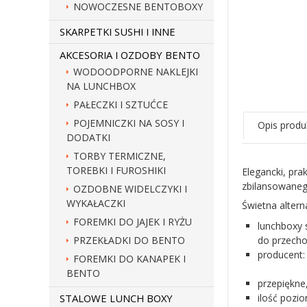
NOWOCZESNE BENTOBOXY
SKARPETKI SUSHI I INNE
AKCESORIA I OZDOBY BENTO
WODOODPORNE NAKLEJKI
NA LUNCHBOX
PAŁECZKI I SZTUĆCE
POJEMNICZKI NA SOSY I
Opis produ
DODATKI
TORBY TERMICZNE,
TOREBKI I FUROSHIKI
Elegancki, pra
zbilansowanego
OZDOBNE WIDELCZYKI I
WYKAŁACZKI
Świetna alter
FOREMKI DO JAJEK I RYŻU
lunchboxy 
PRZEKŁADKI DO BENTO
do przecho
producent
FOREMKI DO KANAPEK I
BENTO
przepiękne
STALOWE LUNCH BOXY
ilość pozi