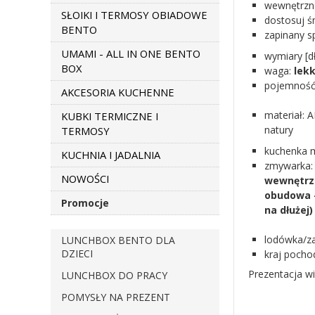
wewnętrzne
SŁOIKI I TERMOSY OBIADOWE
dostosuj ś
BENTO
zapinany s
UMAMI - ALL IN ONE BENTO
wymiary [d
BOX
waga:
lekk
pojemność
AKCESORIA KUCHENNE
materiał: AB
KUBKI TERMICZNE I
natury
TERMOSY
kuchenka 
KUCHNIA I JADALNIA
zmywarka:
NOWOŚCI
wewnętrz
obudowa -
Promocje
na dłużej)
lodówka/z
LUNCHBOX BENTO DLA
DZIECI
kraj pocho
Prezentacja w
LUNCHBOX DO PRACY
POMYSŁY NA PREZENT