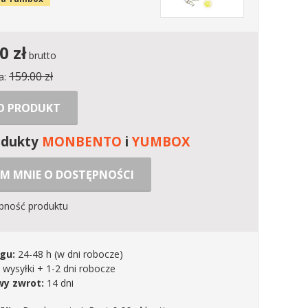
00
zł
brutto
159.00 zł
a:
 O PRODUKT
odukty
MONBENTO
i
YUMBOX
M MNIE O DOSTĘPNOŚCI
ępność produktu
gu:
24-48 h
(w dni robocze)
 wysyłki + 1-2 dni robocze
y zwrot:
14 dni