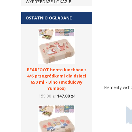
WYPRZEDAŻE I OKAZJE
OSTATNIO OGLĄDANE
BEARFOOT bento lunchbox z
4/6 przegródkami dla dzieci
650 ml - Dino (modułowy
Elementy wcho
Yumbox)
159.00 zł
147.00 zł