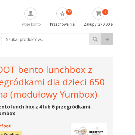
72
2
Twoje konto
Przechowalnia
Zakupy: 270.00 zł
OT bento lunchbox z
egródkami dla dzieci 650
ama (modułowy Yumbox)
to lunch box z 4 lub 6 przegródkami,
umbox
rfoot
la Yumbox