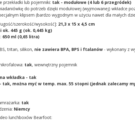
 przekładki lub pojemniki:
tak - modułowe (4 lub 6 przegródek)
niadaniówkę do potrzeb dzięki modułowej (wyjmowanej) wkładce poz
pecjalnym klipsem (bardzo wygodnym w użyciu nawet dla małych dzie
ługość/szerokość/wysokość]:
21,3 x 15 x 4,5 cm
i ok. 445 g (ok. 0,445 kg)
:
650 ml (0,65 litra)
S, tritan, silikon,
nie zawiera BPA, BPS i ftalanów
- wykonany z wys
mikrofalowa:
tak
, wewnętrzny pojemnik
na wkładka - tak
 tak, można myć w temp. max. 55 stopni (jednak zalecamy my
amrażarka:
tak
dzenia:
Niemcy
ideo lunchboxów Bearfoot: