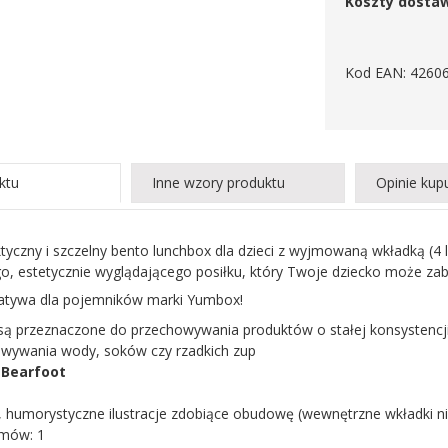
Koszty dosta
Kod EAN: 4260
ktu
Inne wzory produktu
Opinie kup
ktyczny i szczelny bento lunchbox dla dzieci z wyjmowaną wkładką (4 
, estetycznie wyglądającego posiłku, który Twoje dziecko może zabr
natywa dla pojemników marki Yumbox!
są przeznaczone do przechowywania produktów o stałej konsystencji o
wywania wody, soków czy rzadkich zup
:
Bearfoot
, humorystyczne ilustracje zdobiące obudowę (wewnętrzne wkładki nie 
omów: 1