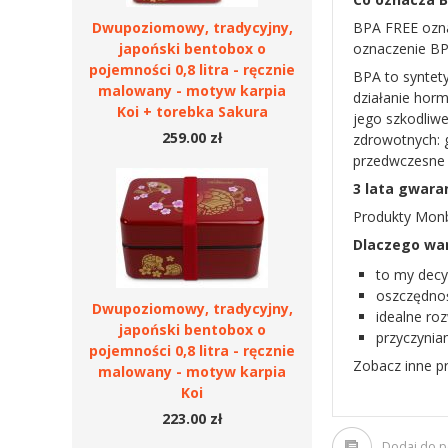
Dwupoziomowy, tradycyjny,
BPA FREE ozna
japoński bentobox o
oznaczenie BP
pojemności 0,8 litra - ręcznie
BPA to syntety
malowany - motyw karpia
działanie hor
Koi + torebka Sakura
jego szkodliw
259.00 zł
zdrowotnych: 
przedwczesne 
3 lata gwara
Produkty Monbe
Dlaczego war
to my decy
oszczędnoś
Dwupoziomowy, tradycyjny,
idealne roz
japoński bentobox o
przyczynia
pojemności 0,8 litra - ręcznie
Zobacz inne p
malowany - motyw karpia
Koi
223.00 zł
Dodaj do 