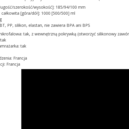
długość/szerokość/wysokość]: 185/94/100 mm
całkowita [góra/dół]: 1000 [500/500] ml
g
BT, PP, silikon, elastan, nie zawiera BPA ani BPS
ikrofalowa: tak, z wewnętrzną pokrywką (otworzyć silikonowy zawór
tak
mrażarka: tak
dzenia: Francja
cji: Francja