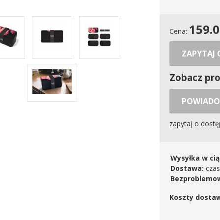
159.
Cena:
ZAPYTAJ
Zobacz pr
POWIADO
zapytaj o dost
Wysyłka w cią
Dostawa:
czas
Bezproblemow
Koszty dosta