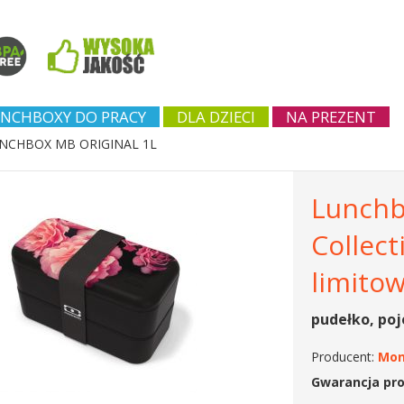
NCHBOXY DO PRACY
DLA DZIECI
NA PREZENT
NCHBOX MB ORIGINAL 1L
Lunchb
Collect
limito
pudełko, poj
Producent:
Mon
Gwarancja pr