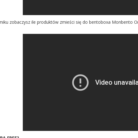
miku zobaczysz ile produktów zmieści się do bentoboxa Monbento Ori
PA FREE?