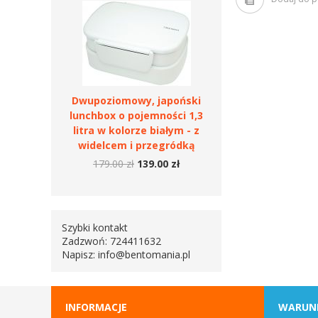
Dwupoziomowy, japoński
lunchbox o pojemności 1,3
litra w kolorze białym - z
widelcem i przegródką
179.00 zł
139.00 zł
Szybki kontakt
Zadzwoń: 724411632
Napisz:
info@bentomania.pl
INFORMACJE
WARUN