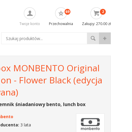
69
2
Twoje konto
Przechowalnia
Zakupy: 270.00 zł
ox MONBENTO Original
ion - Flower Black (edycja
wana)
emnik śniadaniowy bento, lunch box
bento
oducenta:
3 lata