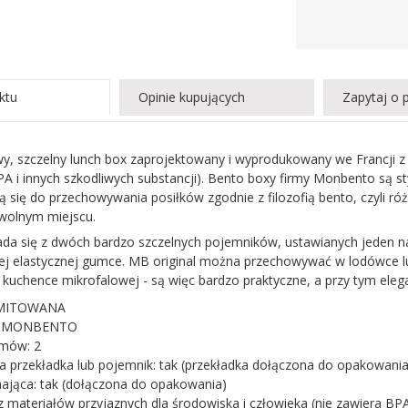
ktu
Opinie kupujących
Zapytaj o 
 szczelny lunch box zaprojektowany i wyprodukowany we Francji z m
PA i innych szkodliwych substancji). Bento boxy firmy Monbento są sty
ą się do przechowywania posiłków zgodnie z filozofią bento, czyli r
wolnym miejscu.
ada się z dwóch bardzo szczelnych pojemników, ustawianych jeden na
lnej elastycznej gumce. MB original można przechowywać w lodówc
uchence mikrofalowej - są więc bardzo praktyczne, a przy tym elega
IMITOWANA
t: MONBENTO
omów: 2
 przekładka lub pojemnik: tak (przekładka dołączona do opakowania
ająca: tak (dołączona do opakowania)
 materiałów przyjaznych dla środowiska i człowieka (nie zawiera BPA