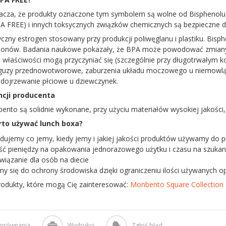
cza, że produkty oznaczone tym symbolem są wolne od Bisphenolu A
A FREE) i innych toksycznych związków chemicznych są bezpieczne dl
czny estrogen stosowany przy produkcji poliwęglanu i plastiku. Bis
monów. Badania naukowe pokazały, że BPA może powodować zmiany 
e właściwości mogą przyczyniać się (szczególnie przy długotrwałym 
guzy przednowotworowe, zaburzenia układu moczowego u niemowląt p
dojrzewanie płciowe u dziewczynek.
ncji producenta
nto są solidnie wykonane, przy użyciu materiałów wysokiej jakości,
to używać lunch boxa?
dujemy co jemy, kiedy jemy i jakiej jakości produktów używamy do 
ć pieniędzy na opakowania jednorazowego użytku i czasu na szukanie
wiązanie dla osób na diecie
my się do ochrony środowiska dzięki ograniczeniu ilości używanych o
rodukty, które mogą Cię zainteresować:
Monbento Square Collection
porównania
Wydrukuj
Zgłoś błąd