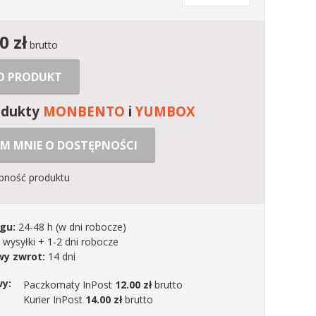
00
zł
brutto
 O PRODUKT
odukty
MONBENTO
i
YUMBOX
M MNIE O DOSTĘPNOŚCI
ępność produktu
gu:
24-48 h
(w dni robocze)
 wysyłki + 1-2 dni robocze
y zwrot:
14 dni
wy:
Paczkomaty InPost
12.00 zł
brutto
Kurier InPost
14.00 zł
brutto