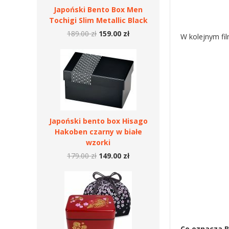
Japoński Bento Box Men
Tochigi Slim Metallic Black
189.00 zł
159.00 zł
W kolejnym fil
Japoński bento box Hisago
Hakoben czarny w białe
wzorki
179.00 zł
149.00 zł
Co oznacza B