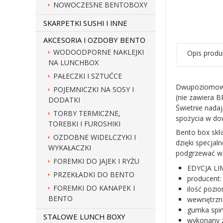
NOWOCZESNE BENTOBOXY
SKARPETKI SUSHI I INNE
AKCESORIA I OZDOBY BENTO
WODOODPORNE NAKLEJKI
Opis produ
NA LUNCHBOX
PAŁECZKI I SZTUĆCE
Dwupoziomowy,
POJEMNICZKI NA SOSY I
(nie zawiera B
DODATKI
Świetnie nadaj
TORBY TERMICZNE,
spożycia w do
TOREBKI I FUROSHIKI
Bento box skł
OZDOBNE WIDELCZYKI I
dzięki specja
WYKAŁACZKI
podgrzewać w k
FOREMKI DO JAJEK I RYŻU
EDYCJA L
PRZEKŁADKI DO BENTO
producen
FOREMKI DO KANAPEK I
ilość pozi
BENTO
wewnętrzna
gumka spin
STALOWE LUNCH BOXY
wykonany z