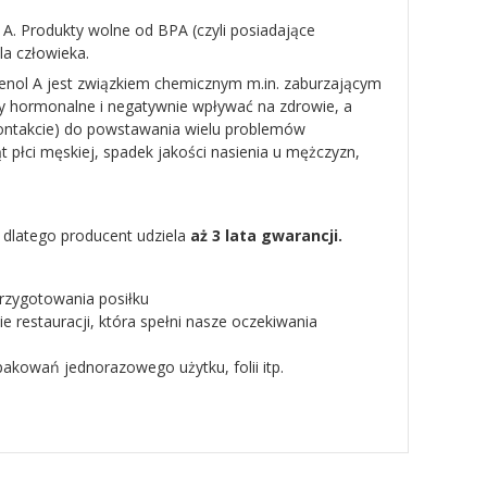
. Produkty wolne od BPA (czyli posiadające
a człowieka.
phenol A jest związkiem chemicznym m.in. zaburzającym
hormonalne i negatywnie wpływać na zdrowie, a
kontakcie) do powstawania wielu problemów
łci męskiej, spadek jakości nasienia u mężczyzn,
 dlatego producent udziela
aż 3 lata gwarancji.
przygotowania posiłku
 restauracji, która spełni nasze oczekiwania
pakowań jednorazowego użytku, folii itp.