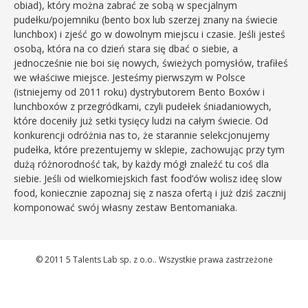
obiad), który można zabrać ze sobą w specjalnym
pudełku/pojemniku (bento box lub szerzej znany na świecie
lunchbox) i zjeść go w dowolnym miejscu i czasie. Jeśli jesteś
osobą, która na co dzień stara się dbać o siebie, a
jednocześnie nie boi się nowych, świeżych pomysłów, trafiłeś
we właściwe miejsce. Jesteśmy pierwszym w Polsce
(istniejemy od 2011 roku) dystrybutorem Bento Boxów i
lunchboxów z przegródkami, czyli pudełek śniadaniowych,
które doceniły już setki tysięcy ludzi na całym świecie. Od
konkurencji odróżnia nas to, że starannie selekcjonujemy
pudełka, które prezentujemy w sklepie, zachowując przy tym
dużą różnorodność tak, by każdy mógł znaleźć tu coś dla
siebie. Jeśli od wielkomiejskich fast food’ów wolisz ideę slow
food, koniecznie zapoznaj się z nasza ofertą i już dziś zacznij
komponować swój własny zestaw Bentomaniaka.
© 2011 5 Talents Lab sp. z o.o.. Wszystkie prawa zastrzeżone