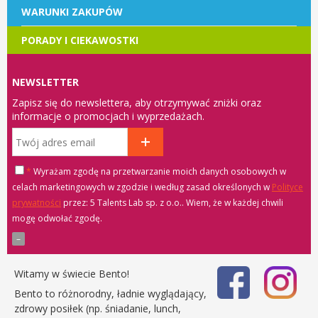
WARUNKI ZAKUPÓW
PORADY I CIEKAWOSTKI
NEWSLETTER
Zapisz się do newslettera, aby otrzymywać zniżki oraz
informacje o promocjach i wyprzedażach.
*
Wyrażam zgodę na przetwarzanie moich danych osobowych w
celach marketingowych w zgodzie i według zasad określonych w
Polityce
prywatności
przez: 5 Talents Lab sp. z o.o.
. Wiem, że w każdej chwili
mogę odwołać zgodę.
Witamy w świecie Bento!
Bento to różnorodny, ładnie wyglądający,
zdrowy posiłek (np. śniadanie, lunch,