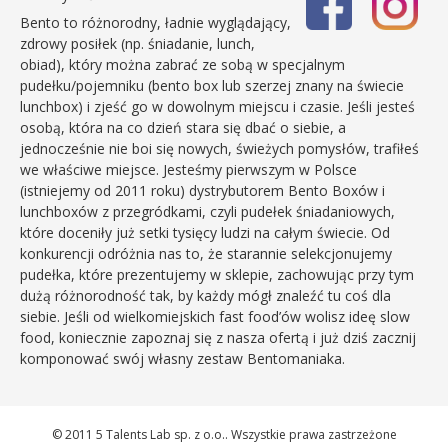
Bento to różnorodny, ładnie wyglądający,
zdrowy posiłek (np. śniadanie, lunch,
obiad), który można zabrać ze sobą w specjalnym
pudełku/pojemniku (bento box lub szerzej znany na świecie
lunchbox) i zjeść go w dowolnym miejscu i czasie. Jeśli jesteś
osobą, która na co dzień stara się dbać o siebie, a
jednocześnie nie boi się nowych, świeżych pomysłów, trafiłeś
we właściwe miejsce. Jesteśmy pierwszym w Polsce
(istniejemy od 2011 roku) dystrybutorem Bento Boxów i
lunchboxów z przegródkami, czyli pudełek śniadaniowych,
które doceniły już setki tysięcy ludzi na całym świecie. Od
konkurencji odróżnia nas to, że starannie selekcjonujemy
pudełka, które prezentujemy w sklepie, zachowując przy tym
dużą różnorodność tak, by każdy mógł znaleźć tu coś dla
siebie. Jeśli od wielkomiejskich fast food’ów wolisz ideę slow
food, koniecznie zapoznaj się z nasza ofertą i już dziś zacznij
komponować swój własny zestaw Bentomaniaka.
© 2011 5 Talents Lab sp. z o.o.. Wszystkie prawa zastrzeżone