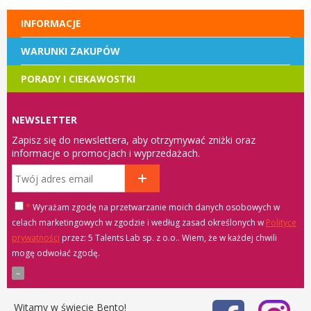
INFORMACJE
WARUNKI ZAKUPÓW
PORADY I CIEKAWOSTKI
NEWSLETTER
Zapisz się do newslettera, aby otrzymywać zniżki oraz
informacje o promocjach i wyprzedażach.
*
Wyrażam zgodę na przetwarzanie moich danych osobowych w
celach marketingowych w zgodzie i według zasad określonych w
Polityce
prywatności
przez: 5 Talents Lab sp. z o.o.
. Wiem, że w każdej chwili
mogę odwołać zgodę.
Witamy w świecie Bento!