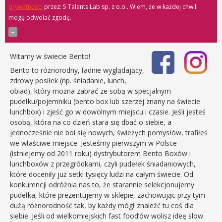
prywatności
przez: 5 Talents Lab sp. z o.o.
. Wiem, że w każdej chwili
mogę odwołać zgodę.
Witamy w świecie Bento!
Bento to różnorodny, ładnie wyglądający,
zdrowy posiłek (np. śniadanie, lunch,
obiad), który można zabrać ze sobą w specjalnym
pudełku/pojemniku (bento box lub szerzej znany na świecie
lunchbox) i zjeść go w dowolnym miejscu i czasie. Jeśli jesteś
osobą, która na co dzień stara się dbać o siebie, a
jednocześnie nie boi się nowych, świeżych pomysłów, trafiłeś
we właściwe miejsce. Jesteśmy pierwszym w Polsce
(istniejemy od 2011 roku) dystrybutorem Bento Boxów i
lunchboxów z przegródkami, czyli pudełek śniadaniowych,
które doceniły już setki tysięcy ludzi na całym świecie. Od
konkurencji odróżnia nas to, że starannie selekcjonujemy
pudełka, które prezentujemy w sklepie, zachowując przy tym
dużą różnorodność tak, by każdy mógł znaleźć tu coś dla
siebie. Jeśli od wielkomiejskich fast food’ów wolisz ideę slow