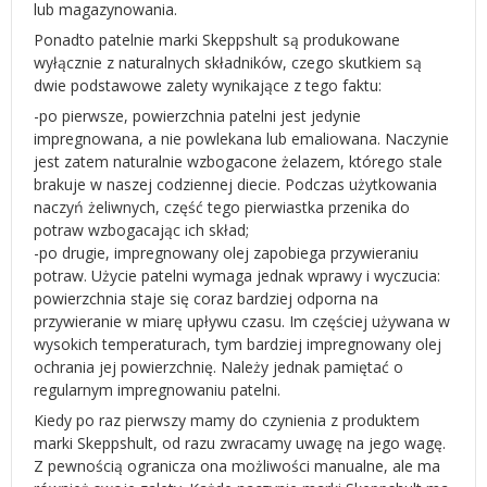
lub magazynowania.
Ponadto patelnie marki Skeppshult są produkowane
wyłącznie z naturalnych składników, czego skutkiem są
dwie podstawowe zalety wynikające z tego faktu:
-po pierwsze, powierzchnia patelni jest jedynie
impregnowana, a nie powlekana lub emaliowana. Naczynie
jest zatem naturalnie wzbogacone żelazem, którego stale
brakuje w naszej codziennej diecie. Podczas użytkowania
naczyń żeliwnych, część tego pierwiastka przenika do
potraw wzbogacając ich skład;
-po drugie, impregnowany olej zapobiega przywieraniu
potraw. Użycie patelni wymaga jednak wprawy i wyczucia:
powierzchnia staje się coraz bardziej odporna na
przywieranie w miarę upływu czasu. Im częściej używana w
wysokich temperaturach, tym bardziej impregnowany olej
ochrania jej powierzchnię. Należy jednak pamiętać o
regularnym impregnowaniu patelni.
Kiedy po raz pierwszy mamy do czynienia z produktem
marki Skeppshult, od razu zwracamy uwagę na jego wagę.
Z pewnością ogranicza ona możliwości manualne, ale ma