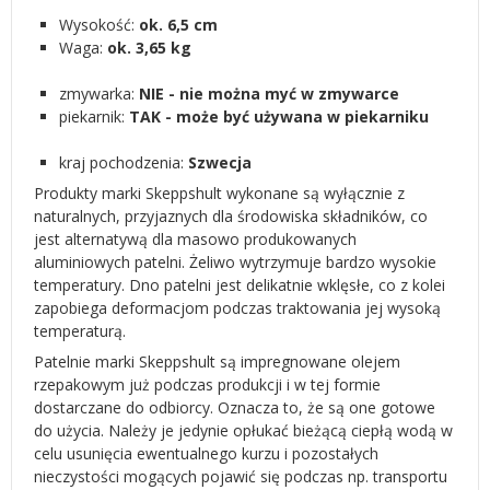
Wysokość:
ok. 6,5 cm
Waga:
ok. 3,65 kg
zmywarka:
NIE - n
ie można myć w zmywarce
piekarnik:
TAK - może być używana w piekarniku
kraj pochodzenia:
Szwecja
Produkty marki Skeppshult wykonane są wyłącznie z
naturalnych, przyjaznych dla środowiska składników, co
jest alternatywą dla masowo produkowanych
aluminiowych patelni. Żeliwo wytrzymuje bardzo wysokie
temperatury. Dno patelni jest delikatnie wklęsłe, co z kolei
zapobiega deformacjom podczas traktowania jej wysoką
temperaturą.
Patelnie marki Skeppshult są impregnowane olejem
rzepakowym już podczas produkcji i w tej formie
dostarczane do odbiorcy. Oznacza to, że są one gotowe
do użycia. Należy je jedynie opłukać bieżącą ciepłą wodą w
celu usunięcia ewentualnego kurzu i pozostałych
nieczystości mogących pojawić się podczas np. transportu