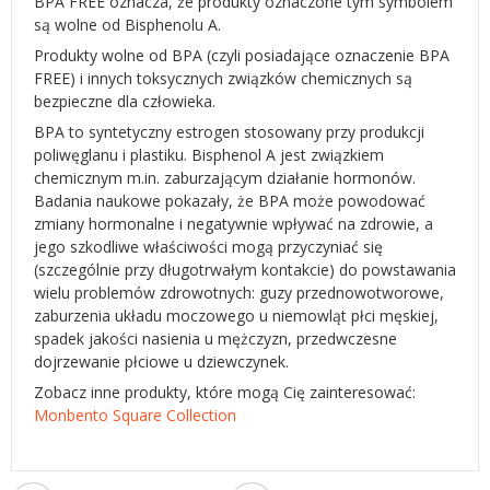
BPA FREE oznacza, że produkty oznaczone tym symbolem
są wolne od Bisphenolu A.
Produkty wolne od BPA (czyli posiadające oznaczenie BPA
FREE) i innych toksycznych związków chemicznych są
bezpieczne dla człowieka.
BPA to syntetyczny estrogen stosowany przy produkcji
poliwęglanu i plastiku. Bisphenol A jest związkiem
chemicznym m.in. zaburzającym działanie hormonów.
Badania naukowe pokazały, że BPA może powodować
zmiany hormonalne i negatywnie wpływać na zdrowie, a
jego szkodliwe właściwości mogą przyczyniać się
(szczególnie przy długotrwałym kontakcie) do powstawania
wielu problemów zdrowotnych: guzy przednowotworowe,
zaburzenia układu moczowego u niemowląt płci męskiej,
spadek jakości nasienia u mężczyzn, przedwczesne
dojrzewanie płciowe u dziewczynek.
Zobacz inne produkty, które mogą Cię zainteresować:
Monbento Square Collection