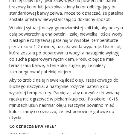
na niej ślady rdzy. Jeśli zauważysz na powierzchni patelni
brązowy kolor lub jakikolwiek inny kolor odbiegający od
standardowej barwy żeliwa, może to oznaczać, że patelnia
została umyta w niewystarczająco dokładny sposób.
W takiej sytuacji nasyp gruboziarnistej soli tak, aby pokryła
całą powierzchnię dna patelni i zalej niewielką ilością wody.
Następnie rozgrzewaj patelnię w wysokiej temperaturze
przez około 1-2 minuty, aż cała woda wyparuje. Usuń sól,
która została po odparowaniu wody, a następnie wytrzyj
do sucha papierowym ręcznikiem. Produkt będzie miał
teraz szarą barwę, a ten kolor sugeruje, że należy
zaimpregnować patelnię olejem.
Aby to zrobić nalej niewielką ilość oleju rzepakowego do
suchego naczynia, a następnie rozgrzej patelnię do
wysokiej temperatury. Pamiętaj, aby naczyń z drewnianą
rączką nie ogrzewać w piekarniku/piecu! Po około 10-15
minutach usuń nadmiar oleju. Naczynie powinno mieć
kolor czarny co oznacza, że jest ponownie gotowe do
użycia.
Co oznacza BPA FREE?