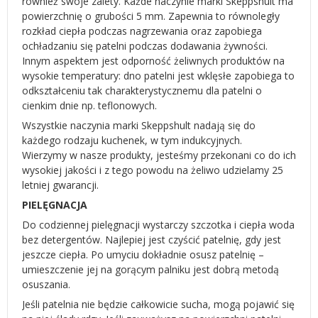
również swoje zalety. Każde naczynie marki Skeppshult ma
powierzchnię o grubości 5 mm. Zapewnia to równoległy
rozkład ciepła podczas nagrzewania oraz zapobiega
ochładzaniu się patelni podczas dodawania żywności.
Innym aspektem jest odporność żeliwnych produktów na
wysokie temperatury: dno patelni jest wklęsłe zapobiega to
odkształceniu tak charakterystycznemu dla patelni o
cienkim dnie np. teflonowych.
Wszystkie naczynia marki Skeppshult nadają się do
każdego rodzaju kuchenek, w tym indukcyjnych.
Wierzymy w nasze produkty, jesteśmy przekonani co do ich
wysokiej jakości i z tego powodu na żeliwo udzielamy 25
letniej gwarancji.
PIELĘGNACJA
Do codziennej pielęgnacji wystarczy szczotka i ciepła woda
bez detergentów. Najlepiej jest czyścić patelnię, gdy jest
jeszcze ciepła. Po umyciu dokładnie osusz patelnię –
umieszczenie jej na gorącym palniku jest dobrą metodą
osuszania.
Jeśli patelnia nie będzie całkowicie sucha, mogą pojawić się