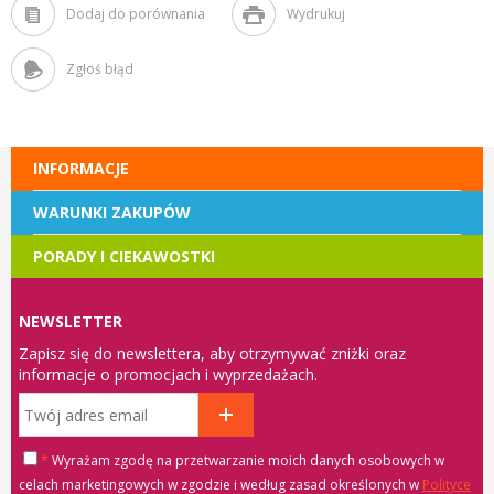
Dodaj do porównania
Wydrukuj
Zgłoś błąd
INFORMACJE
WARUNKI ZAKUPÓW
PORADY I CIEKAWOSTKI
NEWSLETTER
Zapisz się do newslettera, aby otrzymywać zniżki oraz
informacje o promocjach i wyprzedażach.
*
Wyrażam zgodę na przetwarzanie moich danych osobowych w
celach marketingowych w zgodzie i według zasad określonych w
Polityce