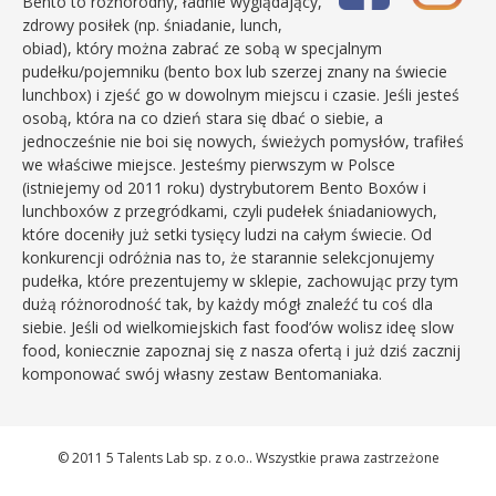
Bento to różnorodny, ładnie wyglądający,
zdrowy posiłek (np. śniadanie, lunch,
obiad), który można zabrać ze sobą w specjalnym
pudełku/pojemniku (bento box lub szerzej znany na świecie
lunchbox) i zjeść go w dowolnym miejscu i czasie. Jeśli jesteś
osobą, która na co dzień stara się dbać o siebie, a
jednocześnie nie boi się nowych, świeżych pomysłów, trafiłeś
we właściwe miejsce. Jesteśmy pierwszym w Polsce
(istniejemy od 2011 roku) dystrybutorem Bento Boxów i
lunchboxów z przegródkami, czyli pudełek śniadaniowych,
które doceniły już setki tysięcy ludzi na całym świecie. Od
konkurencji odróżnia nas to, że starannie selekcjonujemy
pudełka, które prezentujemy w sklepie, zachowując przy tym
dużą różnorodność tak, by każdy mógł znaleźć tu coś dla
siebie. Jeśli od wielkomiejskich fast food’ów wolisz ideę slow
food, koniecznie zapoznaj się z nasza ofertą i już dziś zacznij
komponować swój własny zestaw Bentomaniaka.
© 2011 5 Talents Lab sp. z o.o.. Wszystkie prawa zastrzeżone