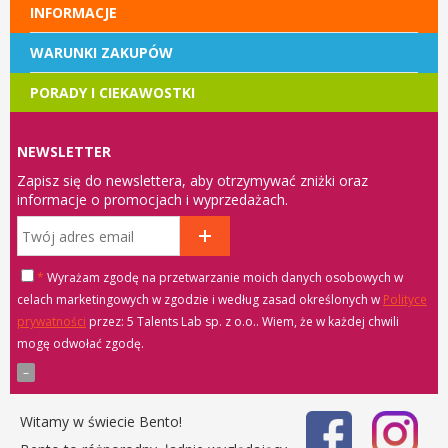
INFORMACJE
WARUNKI ZAKUPÓW
PORADY I CIEKAWOSTKI
NEWSLETTER
Zapisz się do newslettera, aby otrzymywać zniżki oraz
informacje o promocjach i wyprzedażach.
*
Wyrażam zgodę na przetwarzanie moich danych osobowych w
celach marketingowych w zgodzie i według zasad określonych w
Polityce
prywatności
przez: 5 Talents Lab sp. z o.o.
. Wiem, że w każdej chwili
mogę odwołać zgodę.
Witamy w świecie Bento!