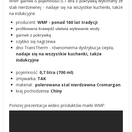
WMF
wykonany ze
garnek o pojemności 0,7 litra z pokrywką
stali nierdzewnej -
nadaje się na wszystkie kuchenki, także
na indukcyjne
producent:
WMF - ponad 160 lat tradycji
profilowana krawędź ułatwia wylewanie wody
garnek z pokrywką
szybko się nagrzewa
dno TransTherm - równomierna dystrybucja ciepła,
nadaje się na wszystkie kuchenki, także
indukcyjne
pojemność:
0,7 litra (700 ml)
zmywarka:
TAK
materiał:
polerowana stal nierdzewna Cromargan
kraj pochodzenia:
Chiny
Poniżej prezentacja wideo produktów marki WMF: