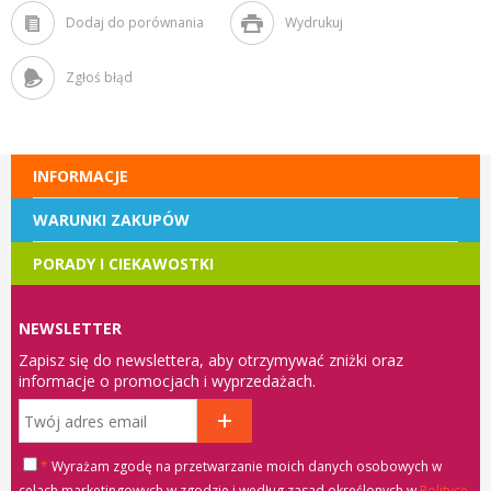
Dodaj do porównania
Wydrukuj
Zgłoś błąd
INFORMACJE
WARUNKI ZAKUPÓW
PORADY I CIEKAWOSTKI
NEWSLETTER
Zapisz się do newslettera, aby otrzymywać zniżki oraz
informacje o promocjach i wyprzedażach.
*
Wyrażam zgodę na przetwarzanie moich danych osobowych w
celach marketingowych w zgodzie i według zasad określonych w
Polityce