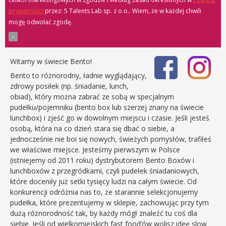
prywatności
przez: 5 Talents Lab sp. z o.o.
. Wiem, że w każdej chwili
mogę odwołać zgodę.
Witamy w świecie Bento!
Bento to różnorodny, ładnie wyglądający,
zdrowy posiłek (np. śniadanie, lunch,
obiad), który można zabrać ze sobą w specjalnym
pudełku/pojemniku (bento box lub szerzej znany na świecie
lunchbox) i zjeść go w dowolnym miejscu i czasie. Jeśli jesteś
osobą, która na co dzień stara się dbać o siebie, a
jednocześnie nie boi się nowych, świeżych pomysłów, trafiłeś
we właściwe miejsce. Jesteśmy pierwszym w Polsce
(istniejemy od 2011 roku) dystrybutorem Bento Boxów i
lunchboxów z przegródkami, czyli pudełek śniadaniowych,
które doceniły już setki tysięcy ludzi na całym świecie. Od
konkurencji odróżnia nas to, że starannie selekcjonujemy
pudełka, które prezentujemy w sklepie, zachowując przy tym
dużą różnorodność tak, by każdy mógł znaleźć tu coś dla
siebie. Jeśli od wielkomiejskich fast food’ów wolisz ideę slow