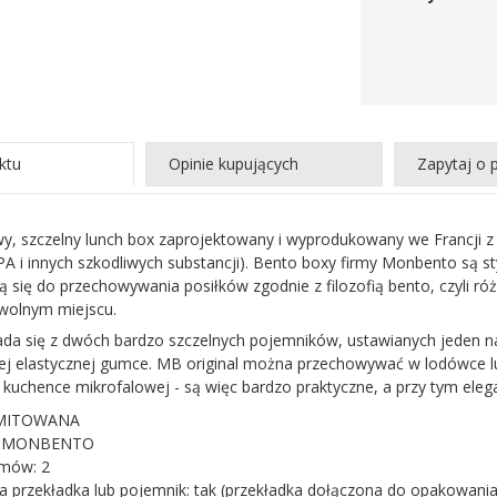
ktu
Opinie kupujących
Zapytaj o 
 szczelny lunch box zaprojektowany i wyprodukowany we Francji z m
PA i innych szkodliwych substancji). Bento boxy firmy Monbento są sty
ą się do przechowywania posiłków zgodnie z filozofią bento, czyli r
wolnym miejscu.
ada się z dwóch bardzo szczelnych pojemników, ustawianych jeden na
lnej elastycznej gumce. MB original można przechowywać w lodówc
uchence mikrofalowej - są więc bardzo praktyczne, a przy tym elega
IMITOWANA
t: MONBENTO
omów: 2
 przekładka lub pojemnik: tak (przekładka dołączona do opakowania