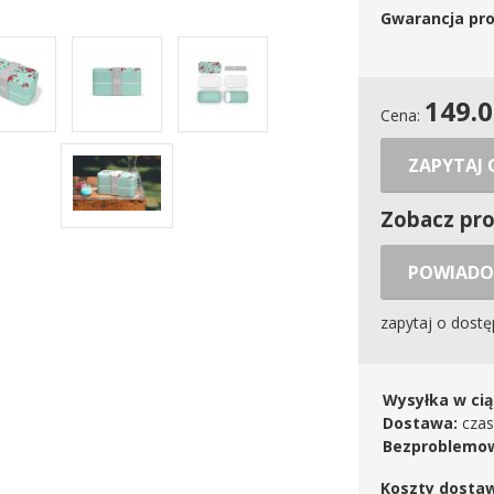
Gwarancja pr
149.
Cena:
ZAPYTAJ
Zobacz pr
POWIADO
zapytaj o dost
Wysyłka w cią
Dostawa:
czas
Bezproblemow
Koszty dosta