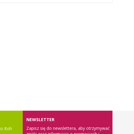
NEWSLETTER
Zapisz się do newslettera, aby otrzymywać
o Itoh
zniżki oraz informacje o promocjach i