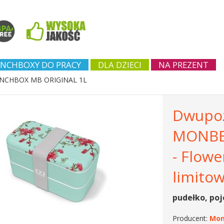
NCHBOXY DO PRACY
DLA DZIECI
NA PREZENT
NCHBOX MB ORIGINAL 1L
Dwupo
MONBEN
- Flowe
limito
pudełko, poj
Producent:
Mon