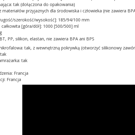
ająca: tak (dołączona do opakowania)
 materiałów przyjaznych dla środowiska i człowieka (nie zawiera BPA
długość/szerokość/wysokość]: 185/94/100 mm
całkowita [góra/dół]: 1000 [500/500] ml
g
BT, PP, silikon, elastan, nie zawiera BPA ani BPS
ikrofalowa: tak, z wewnętrzną pokrywką (otworzyć silikonowy zawór
tak
mrażarka: tak
dzenia: Francja
cji: Francja