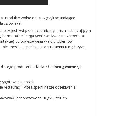
. Produkty wolne od BPA (czyli posiadające
a człowieka.
phenol A jest związkiem chemicznym m.in. zaburzającym
hormonalne i negatywnie wpływać na zdrowie, a
kontakcie) do powstawania wielu problemów
łci męskiej, spadek jakości nasienia u mężczyzn,
 dlatego producent udziela
aż 3 lata gwarancji.
przygotowania posiłku
 restauracji, która spełni nasze oczekiwania
pakowań jednorazowego użytku, folii itp.