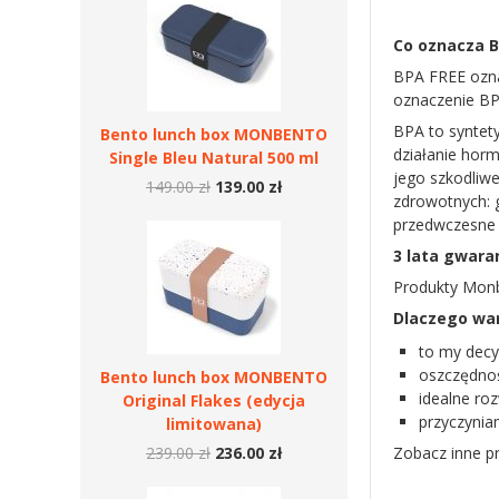
Co oznacza B
BPA FREE ozna
oznaczenie BP
BPA to syntety
Bento lunch box MONBENTO
działanie hor
Single Bleu Natural 500 ml
jego szkodliw
149.00 zł
139.00 zł
zdrowotnych: 
przedwczesne 
3 lata gwara
Produkty Monbe
Dlaczego war
to my decy
oszczędnoś
Bento lunch box MONBENTO
idealne roz
Original Flakes (edycja
przyczynia
limitowana)
239.00 zł
236.00 zł
Zobacz inne p