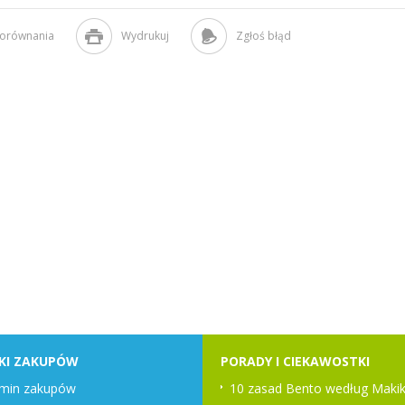
porównania
Wydrukuj
Zgłoś błąd
KI ZAKUPÓW
PORADY I CIEKAWOSTKI
min zakupów
10 zasad Bento według Makik