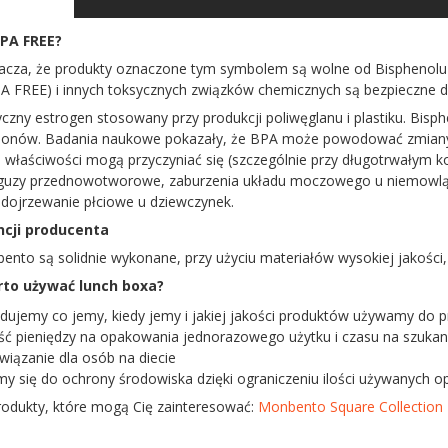
PA FREE?
cza, że produkty oznaczone tym symbolem są wolne od Bisphenolu A
A FREE) i innych toksycznych związków chemicznych są bezpieczne dl
czny estrogen stosowany przy produkcji poliwęglanu i plastiku. Bis
monów. Badania naukowe pokazały, że BPA może powodować zmiany 
e właściwości mogą przyczyniać się (szczególnie przy długotrwałym 
guzy przednowotworowe, zaburzenia układu moczowego u niemowląt p
dojrzewanie płciowe u dziewczynek.
ncji producenta
nto są solidnie wykonane, przy użyciu materiałów wysokiej jakości,
to używać lunch boxa?
dujemy co jemy, kiedy jemy i jakiej jakości produktów używamy do 
ć pieniędzy na opakowania jednorazowego użytku i czasu na szukanie
wiązanie dla osób na diecie
my się do ochrony środowiska dzięki ograniczeniu ilości używanych o
rodukty, które mogą Cię zainteresować:
Monbento Square Collection