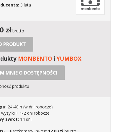
oducenta:
3 lata
00
zł
brutto
 O PRODUKT
odukty
MONBENTO
i
YUMBOX
M MNIE O DOSTĘPNOŚCI
ępność produktu
gu:
24-48 h
(w dni robocze)
 wysyłki + 1-2 dni robocze
y zwrot:
14 dni
wy:
Paczkomaty InPost
12.00 zł
brutto