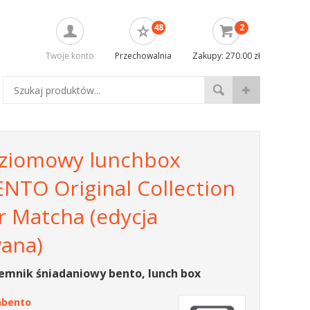
48
2
Twoje konto
Przechowalnia
Zakupy: 270.00 zł
ziomowy lunchbox
TO Original Collection
r Matcha (edycja
wana)
emnik śniadaniowy bento, lunch box
bento