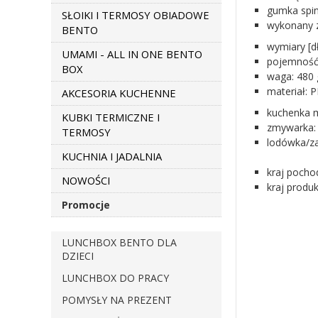
gumka spin
SŁOIKI I TERMOSY OBIADOWE
wykonany z
BENTO
wymiary [
UMAMI - ALL IN ONE BENTO
pojemność 
BOX
waga: 480 
materiał: P
AKCESORIA KUCHENNE
kuchenka m
KUBKI TERMICZNE I
zmywarka: 
TERMOSY
lodówka/za
KUCHNIA I JADALNIA
kraj pocho
NOWOŚCI
kraj produk
Promocje
LUNCHBOX BENTO DLA
DZIECI
LUNCHBOX DO PRACY
POMYSŁY NA PREZENT