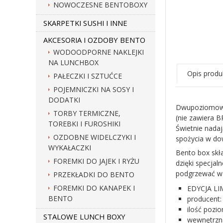
NOWOCZESNE BENTOBOXY
SKARPETKI SUSHI I INNE
AKCESORIA I OZDOBY BENTO
WODOODPORNE NAKLEJKI
NA LUNCHBOX
Opis produ
PAŁECZKI I SZTUĆCE
POJEMNICZKI NA SOSY I
DODATKI
Dwupoziomowy,
TORBY TERMICZNE,
(nie zawiera B
TOREBKI I FUROSHIKI
Świetnie nadaj
OZDOBNE WIDELCZYKI I
spożycia w do
WYKAŁACZKI
Bento box skł
FOREMKI DO JAJEK I RYŻU
dzięki specja
podgrzewać w k
PRZEKŁADKI DO BENTO
FOREMKI DO KANAPEK I
EDYCJA L
BENTO
producen
ilość pozi
STALOWE LUNCH BOXY
wewnętrzna