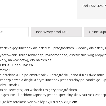
Kod EAN: 4260
ktu
Inne wzory produktu
Opinie kup
rzeciekający lunchbox dla dzieci z 3 przegródkami - idealny dla dzieci,
zygotowanie zbilansowanego, różnorodnego, estetycznie wyglądająceg
koły, na wycieczkę, czy na trening
:
Little Lunch Box Co
omów: 1
przekładki lub pojemniki: tak - 3 przegródki (jedna duża i dwie mniej
 zabezpieczenia dzięki którym lunchbox jest szczelny po zamknięciu (
achy i smaki)
eka na zewnątrz, ani w środku między przegródkami
ająca: nie - lunchbox zapinany jest na specjalny klips/zatrzask zabez
ługość/szerokość/wysokość]:
17,5 x 17,5 x 5,6 cm