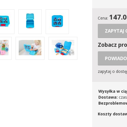
147.
Cena:
ZAPYTAJ
Zobacz pr
POWIADO
zapytaj o dost
Wysyłka w cią
Dostawa:
czas
Bezproblemow
Koszty dosta