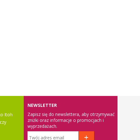
NEWSLETTER
Zapisz się do newslettera, aby otrzymywać
o Itoh
zniżki oraz informacje o promocjach i
czy
wyprzedażach.