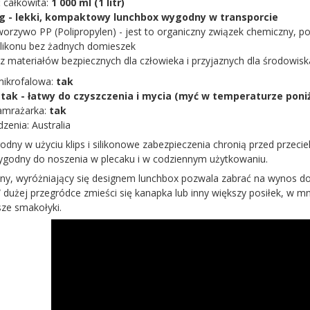
 całkowita:
1 000 ml (1 litr)
 g - lekki, kompaktowy lunchbox wygodny w transporcie
worzywo PP (Polipropylen) - jest to organiczny związek chemiczny, po
ilikonu bez żadnych domieszek
z materiałów bezpiecznych dla człowieka i przyjaznych dla środowiska
mikrofalowa:
tak
:
tak - łatwy do czyszczenia i mycia (myć w temperaturze poniż
amrażarka:
tak
zenia: Australia
odny w użyciu klips i silikonowe zabezpieczenia chronią przed przeci
 wygodny do noszenia w plecaku i w codziennym użytkowaniu.
, wyróżniający się designem lunchbox pozwala zabrać na wynos do 3 
 dużej przegródce zmieści się kanapka lub inny większy posiłek, w 
sze smakołyki.