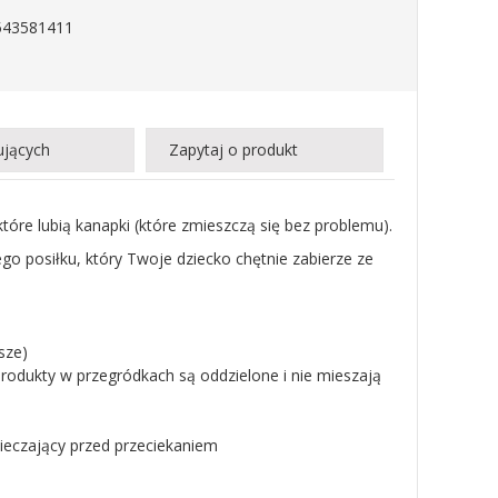
543581411
ujących
Zapytaj o produkt
 które lubią kanapki (które zmieszczą się bez problemu).
o posiłku, który Twoje dziecko chętnie zabierze ze
sze)
produkty w przegródkach są oddzielone i nie mieszają
pieczający przed przeciekaniem