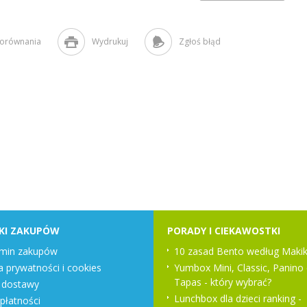
porównania
Wydrukuj
Zgłoś błąd
KI ZAKUPÓW
PORADY I CIEKAWOSTKI
min zakupów
10 zasad Bento według Makik
a prywatności i cookies
Yumbox Mini, Classic, Panino 
Tapas - który wybrać?
 dostawy
Lunchbox dla dzieci ranking -
płatności