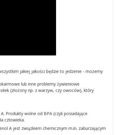
szystkim jakiej jakości będzie to jedzenie - możemy
e pokarmowe lub inne problemy żywieniowe
iłek (złożony np. z warzyw, czy owoców), który
. Produkty wolne od BPA (czyli posiadające
a człowieka.
phenol A jest związkiem chemicznym m.in. zaburzającym