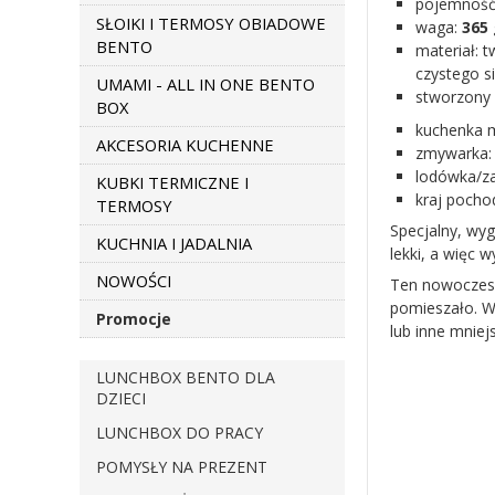
pojemność
SŁOIKI I TERMOSY OBIADOWE
waga:
365
BENTO
materiał: t
czystego s
UMAMI - ALL IN ONE BENTO
stworzony 
BOX
kuchenka 
AKCESORIA KUCHENNE
zmywarka
lodówka/z
KUBKI TERMICZNE I
kraj pochod
TERMOSY
Specjalny, wyg
KUCHNIA I JADALNIA
lekki, a więc
NOWOŚCI
Ten nowoczesny
pomieszało. W
Promocje
lub inne mniej
LUNCHBOX BENTO DLA
DZIECI
LUNCHBOX DO PRACY
POMYSŁY NA PREZENT