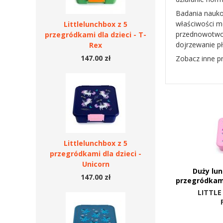
Badania nauko
właściwości m
Littlelunchbox z 5
przednowotwor
przegródkami dla dzieci - T-
dojrzewanie p
Rex
147.00 zł
Zobacz inne p
Littlelunchbox z 5
przegródkami dla dzieci -
Unicorn
Duży lun
147.00 zł
przegródkami
LITTLE