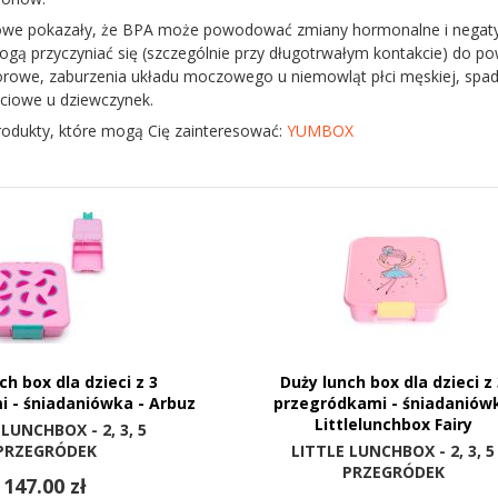
we pokazały, że BPA może powodować zmiany hormonalne i negatyw
ogą przyczyniać się (szczególnie przy długotrwałym kontakcie) do 
owe, zaburzenia układu moczowego u niemowląt płci męskiej, spade
łciowe u dziewczynek.
rodukty, które mogą Cię zainteresować:
YUMBOX
ch box dla dzieci z 3
Duży lunch box dla dzieci z
 - śniadaniówka - Arbuz
przegródkami - śniadaniów
Littlelunchbox Fairy
 LUNCHBOX - 2, 3, 5
PRZEGRÓDEK
LITTLE LUNCHBOX - 2, 3, 5
PRZEGRÓDEK
147.00 zł