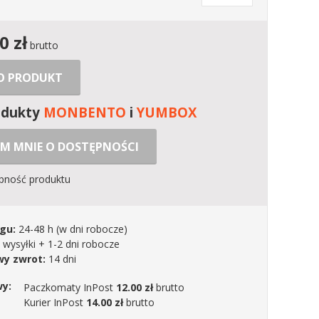
00
zł
brutto
 O PRODUKT
odukty
MONBENTO
i
YUMBOX
M MNIE O DOSTĘPNOŚCI
ępność produktu
gu:
24-48 h
(w dni robocze)
 wysyłki + 1-2 dni robocze
y zwrot:
14 dni
wy:
Paczkomaty InPost
12.00 zł
brutto
Kurier InPost
14.00 zł
brutto