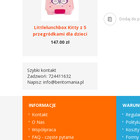
Dodaj do 
Littlelunchbox Kitty z 5
przegródkami dla dzieci
147.00 zł
Szybki kontakt
Zadzwoń: 724411632
Napisz:
info@bentomania.pl
INFORMACJE
WARUN
Kontakt
Regula
O Nas
Polityk
Współpraca
Koszty
FAQ - częste pytania
Formy 