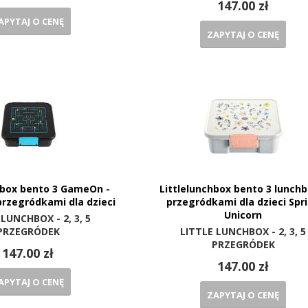
147.00 zł
APYTAJ O CENĘ
ZAPYTAJ O CENĘ
hbox bento 3 GameOn -
Littlelunchbox bento 3 lunchb
przegródkami dla dzieci
przegródkami dla dzieci Spr
Unicorn
 LUNCHBOX - 2, 3, 5
PRZEGRÓDEK
LITTLE LUNCHBOX - 2, 3, 5
PRZEGRÓDEK
147.00 zł
147.00 zł
APYTAJ O CENĘ
ZAPYTAJ O CENĘ