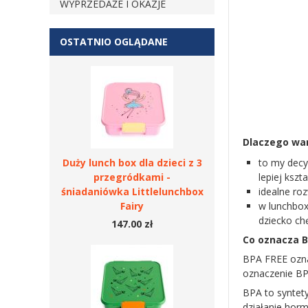
WYPRZEDAŻE I OKAZJE
OSTATNIO OGLĄDANE
Dlaczego war
Duży lunch box dla dzieci z 3
to my decy
przegródkami -
lepiej ksz
śniadaniówka Littlelunchbox
idealne ro
Fairy
w lunchbox
dziecko ch
147.00 zł
Co oznacza B
BPA FREE ozna
oznaczenie BP
BPA to syntety
działanie hor