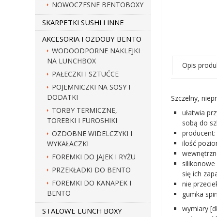
NOWOCZESNE BENTOBOXY
SKARPETKI SUSHI I INNE
AKCESORIA I OZDOBY BENTO
WODOODPORNE NAKLEJKI
NA LUNCHBOX
Opis produ
PAŁECZKI I SZTUĆCE
POJEMNICZKI NA SOSY I
DODATKI
Szczelny, niep
TORBY TERMICZNE,
ułatwia pr
TOREBKI I FUROSHIKI
sobą do sz
producent
OZDOBNE WIDELCZYKI I
ilość pozi
WYKAŁACZKI
wewnętrzne 
FOREMKI DO JAJEK I RYŻU
silikonowe
PRZEKŁADKI DO BENTO
się ich zap
FOREMKI DO KANAPEK I
nie przeci
BENTO
gumka spin
wymiary [d
STALOWE LUNCH BOXY