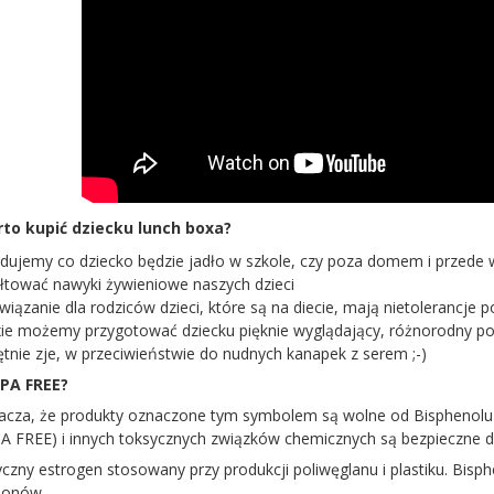
to kupić dziecku lunch boxa?
dujemy co dziecko będzie jadło w szkole, czy poza domem i przede w
tałtować nawyki żywieniowe naszych dzieci
związanie dla rodziców dzieci, które są na diecie, mają nietolerancj
ie możemy przygotować dziecku pięknie wyglądający, różnorodny pos
ętnie zje, w przeciwieństwie do nudnych kanapek z serem ;-)
PA FREE?
cza, że produkty oznaczone tym symbolem są wolne od Bisphenolu A
A FREE) i innych toksycznych związków chemicznych są bezpieczne dl
czny estrogen stosowany przy produkcji poliwęglanu i plastiku. Bis
monów.