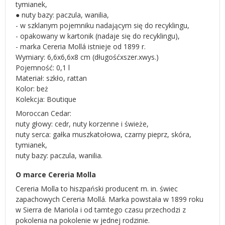
tymianek,
● nuty bazy: paczula, wanilia,
- w szklanym pojemniku nadającym się do recyklingu,
- opakowany w kartonik (nadaje się do recyklingu),
- marka Cereria Mollá istnieje od 1899 r.
Wymiary: 6,6x6,6x8 cm (długośćxszer.xwys.)
Pojemność: 0,1 l
Materiał: szkło, rattan
Kolor: beż
Kolekcja: Boutique
Moroccan Cedar:
nuty głowy: cedr, nuty korzenne i świeże,
nuty serca: gałka muszkatołowa, czarny pieprz, skóra,
tymianek,
nuty bazy: paczula, wanilia.
O marce Cereria Molla
Cereria Molla to hiszpański producent m. in. świec
zapachowych Cereria Mollá. Marka powstała w 1899 roku
w Sierra de Mariola i od tamtego czasu przechodzi z
pokolenia na pokolenie w jednej rodzinie.