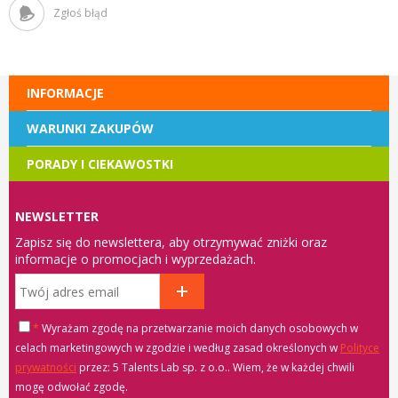
Zgłoś błąd
INFORMACJE
WARUNKI ZAKUPÓW
PORADY I CIEKAWOSTKI
NEWSLETTER
Zapisz się do newslettera, aby otrzymywać zniżki oraz
informacje o promocjach i wyprzedażach.
*
Wyrażam zgodę na przetwarzanie moich danych osobowych w
celach marketingowych w zgodzie i według zasad określonych w
Polityce
prywatności
przez: 5 Talents Lab sp. z o.o.
. Wiem, że w każdej chwili
mogę odwołać zgodę.