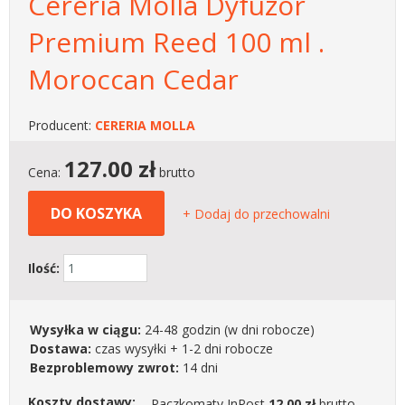
Cereria Molla Dyfuzor
Premium Reed 100 ml .
Moroccan Cedar
Producent:
CERERIA MOLLA
127.00
zł
Cena:
brutto
DO KOSZYKA
+ Dodaj do przechowalni
Ilość:
Wysyłka w ciągu:
24-48 godzin
(w dni robocze)
Dostawa:
czas wysyłki + 1-2 dni robocze
Bezproblemowy zwrot:
14 dni
Koszty dostawy:
Paczkomaty InPost
12.00 zł
brutto