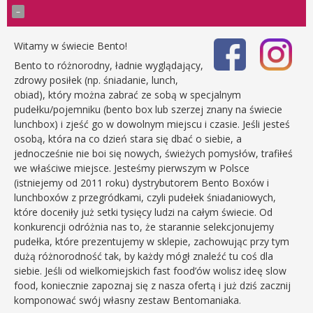
Witamy w świecie Bento!
Bento to różnorodny, ładnie wyglądający,
zdrowy posiłek (np. śniadanie, lunch,
obiad), który można zabrać ze sobą w specjalnym
pudełku/pojemniku (bento box lub szerzej znany na świecie
lunchbox) i zjeść go w dowolnym miejscu i czasie. Jeśli jesteś
osobą, która na co dzień stara się dbać o siebie, a
jednocześnie nie boi się nowych, świeżych pomysłów, trafiłeś
we właściwe miejsce. Jesteśmy pierwszym w Polsce
(istniejemy od 2011 roku) dystrybutorem Bento Boxów i
lunchboxów z przegródkami, czyli pudełek śniadaniowych,
które doceniły już setki tysięcy ludzi na całym świecie. Od
konkurencji odróżnia nas to, że starannie selekcjonujemy
pudełka, które prezentujemy w sklepie, zachowując przy tym
dużą różnorodność tak, by każdy mógł znaleźć tu coś dla
siebie. Jeśli od wielkomiejskich fast food’ów wolisz ideę slow
food, koniecznie zapoznaj się z nasza ofertą i już dziś zacznij
komponować swój własny zestaw Bentomaniaka.